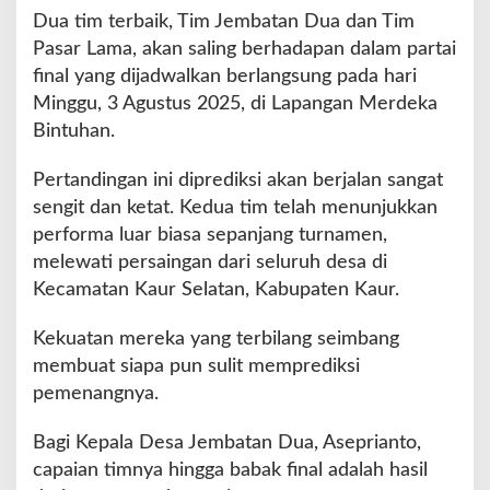
k
Dua tim terbaik, Tim Jembatan Dua dan Tim
a
Pasar Lama, akan saling berhadapan dalam partai
n
L
final yang dijadwalkan berlangsung pada hari
a
Minggu, 3 Agustus 2025, di Lapangan Merdeka
g
Bintuhan.
a
S
Pertandingan ini diprediksi akan berjalan sangat
e
n
sengit dan ketat. Kedua tim telah menunjukkan
g
performa luar biasa sepanjang turnamen,
i
melewati persaingan dari seluruh desa di
t
Kecamatan Kaur Selatan, Kabupaten Kaur.
J
e
m
Kekuatan mereka yang terbilang seimbang
b
membuat siapa pun sulit memprediksi
a
pemenangnya.
t
a
Bagi Kepala Desa Jembatan Dua, Aseprianto,
n
D
capaian timnya hingga babak final adalah hasil
u