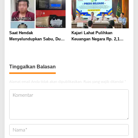
Saat Hendak
Kajari Lahat Pulihkan
Menyelundupkan Sabu, Dua
Keuangan Negara Rp. 2,1
Pelaku Berhasil Ditangkap
Milyar Hasil Temuan BPK RI
Tinggalkan Balasan
Alamat email Anda tidak akan dipublikasikan.
Ruas yang wajib ditandai
*