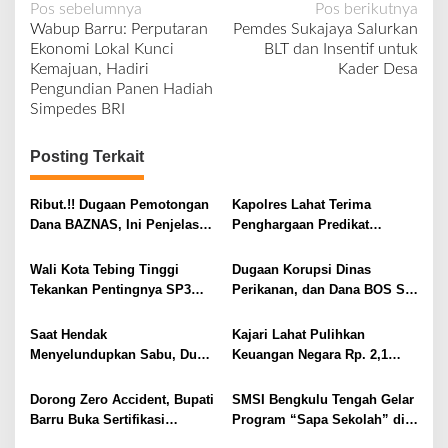
N
Pos sebelumnya
Pos berikutnya
Wabup Barru: Perputaran
Pemdes Sukajaya Salurkan
a
Ekonomi Lokal Kunci
BLT dan Insentif untuk
v
Kemajuan, Hadiri
Kader Desa
Pengundian Panen Hadiah
i
Simpedes BRI
g
a
Posting Terkait
s
i
Ribut.!! Dugaan Pemotongan
Kapolres Lahat Terima
Dana BAZNAS, Ini Penjelasan
Penghargaan Predikat
p
Ketua BAZNAS Lahat
Pelayanan Prima dari Polda
o
Sumsel Tahun 2026
Wali Kota Tebing Tinggi
Dugaan Korupsi Dinas
s
Tekankan Pentingnya SP3
Perikanan, dan Dana BOS SD
Catin Cegah Stunting
– SMP Tahun 2025 – 2026
Terus Dipertajam Kajari Lahat
Saat Hendak
Kajari Lahat Pulihkan
Menyelundupkan Sabu, Dua
Keuangan Negara Rp. 2,1
Pelaku Berhasil Ditangkap
Milyar Hasil Temuan BPK RI
Dorong Zero Accident, Bupati
SMSI Bengkulu Tengah Gelar
Barru Buka Sertifikasi
Program “Sapa Sekolah” di
Supervisor K3 Konstruksi
SMAN 1 Bengkulu Tengah