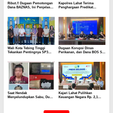
Ribut.!! Dugaan Pemotongan
Kapolres Lahat Terima
Dana BAZNAS, Ini Penjelasan
Penghargaan Predikat
Ketua BAZNAS Lahat
Pelayanan Prima dari Polda
Sumsel Tahun 2026
Wali Kota Tebing Tinggi
Dugaan Korupsi Dinas
Tekankan Pentingnya SP3
Perikanan, dan Dana BOS SD
Catin Cegah Stunting
– SMP Tahun 2025 – 2026
Terus Dipertajam Kajari Lahat
Saat Hendak
Kajari Lahat Pulihkan
Menyelundupkan Sabu, Dua
Keuangan Negara Rp. 2,1
Pelaku Berhasil Ditangkap
Milyar Hasil Temuan BPK RI