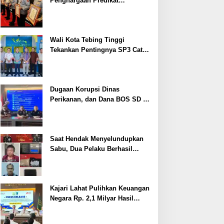
Penghargaan Predikat
Pelayanan Prima dari Polda
Sumsel Tahun 2026
Wali Kota Tebing Tinggi
Tekankan Pentingnya SP3 Catin
Cegah Stunting
Dugaan Korupsi Dinas
Perikanan, dan Dana BOS SD –
SMP Tahun 2025 – 2026 Terus
Dipertajam Kajari Lahat
Saat Hendak Menyelundupkan
Sabu, Dua Pelaku Berhasil
Ditangkap
Kajari Lahat Pulihkan Keuangan
Negara Rp. 2,1 Milyar Hasil
Temuan BPK RI