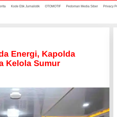
erita
Kode Etik Jurnalistik
OTOMOTIF
Pedoman Media Siber
Privacy P
a Energi, Kapolda
a Kelola Sumur