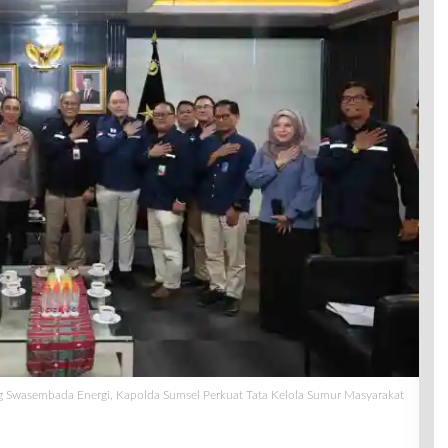
 Swasembada Energi, Kapolda Sumsel Perkuat Tata Kelola Sumur Masyarakat