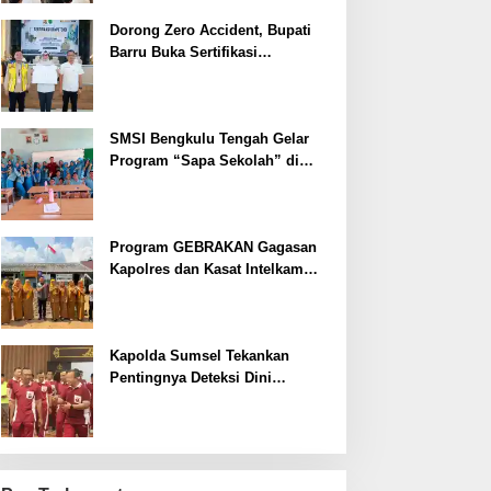
Dorong Zero Accident, Bupati
Barru Buka Sertifikasi
Supervisor K3 Konstruksi
SMSI Bengkulu Tengah Gelar
Program “Sapa Sekolah” di
SMAN 1 Bengkulu Tengah
Program GEBRAKAN Gagasan
Kapolres dan Kasat Intelkam
Polres Lahat Menyasar ke Siswa
SDN dan SMPN di Jarai
Kapolda Sumsel Tekankan
Pentingnya Deteksi Dini
Kesehatan untuk Optimalisasi
Pelayanan Kepolisian