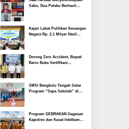
Sabu, Dua Pelaku Berhasil
Ditangkap
Kajari Lahat Pulihkan Keuangan
Negara Rp. 2,1 Milyar Hasil
Temuan BPK RI
Dorong Zero Accident, Bupati
Barru Buka Sertifikasi
Supervisor K3 Konstruksi
SMSI Bengkulu Tengah Gelar
Program “Sapa Sekolah” di
SMAN 1 Bengkulu Tengah
Program GEBRAKAN Gagasan
Kapolres dan Kasat Intelkam
Polres Lahat Menyasar ke Siswa