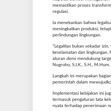
y
memastikan proses transformas
a
regulasi.
r
a
k
Ia menekankan bahwa legalisa
a
meningkatkan produksi, tetap
t
perlindungan lingkungan.
“Legalitas bukan sekadar izin
keselamatan dan lingkungan. 
aturan demi mendukung target l
Nugroho, S.I.K., S.H., M.Hum.
Langkah ini merupakan bagian
pemerintah dalam mewujudka
Implementasi kebijakan ini ju
termasuk pengaturan tata kel
nyata terhadap penerimaan n