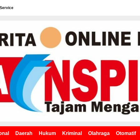
 Service
onal
Daerah
Hukum
Kriminal
Olahraga
Otomatif