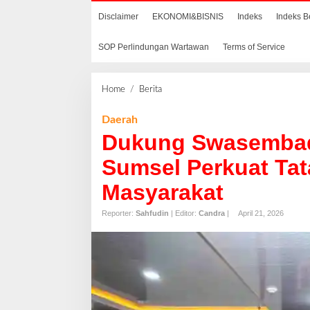
Disclaimer
EKONOMI&BISNIS
Indeks
Indeks B
SOP Perlindungan Wartawan
Terms of Service
Home
/
Berita
D
u
k
Daerah
u
Dukung Swasembad
n
g
Sumsel Perkuat Tat
S
Masyarakat
w
a
Reporter:
Sahfudin
| Editor:
Candra
|
April 21, 2026
s
e
m
b
a
d
a