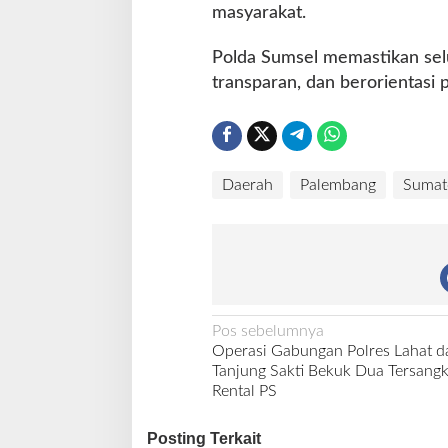
masyarakat.
Polda Sumsel memastikan selu
transparan, dan berorientasi 
Daerah
Palembang
Sumat
N
Pos sebelumnya
Operasi Gabungan Polres Lahat d
a
Tanjung Sakti Bekuk Dua Tersangk
v
Rental PS
i
Posting Terkait
g