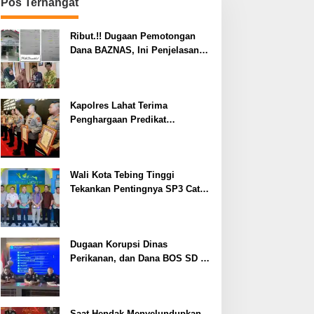
Pos Terhangat
Ribut.!! Dugaan Pemotongan
Dana BAZNAS, Ini Penjelasan
Ketua BAZNAS Lahat
Kapolres Lahat Terima
Penghargaan Predikat
Pelayanan Prima dari Polda
Sumsel Tahun 2026
Wali Kota Tebing Tinggi
Tekankan Pentingnya SP3 Catin
Cegah Stunting
Dugaan Korupsi Dinas
Perikanan, dan Dana BOS SD –
SMP Tahun 2025 – 2026 Terus
Dipertajam Kajari Lahat
Saat Hendak Menyelundupkan