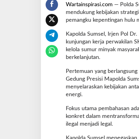
Wartainspirasi.com
— Polda S
k
u
mendukung kebijakan strategis
a
pemangku kepentingan hulu m
t
T
Kapolda Sumsel, Irjen Pol Dr.
a
kunjungan kerja perwakilan 
t
a
kelola sumur minyak masyarak
K
berkelanjutan.
e
l
Pertemuan yang berlangsung p
o
Gedung Presisi Mapolda Sumse
l
a
menyelaraskan kebijakan anta
S
energi.
u
m
Fokus utama pembahasan adalah
u
konkret dalam mentransformas
r
M
ilegal menjadi legal.
a
s
Kapolda Sumsel menegaskan b