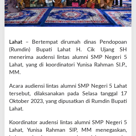
A
u
d
e
n
s
i
Lahat
– Bertempat dirumah dinas Pendopoan
L
(Rumdin) Bupati Lahat H. Cik Ujang SH
i
menerima audensi lintas alumni SMP Negeri 5
n
Lahat, yang di koordinatori Yunisa Rahman SI.P.,
t
a
MM.
s
A
Acara audiensi lintas alumni SMP Negeri 5 Lahat
l
tersebut, dilaksanakan pada Selasa tanggal 17
u
Oktober 2023, yang dipusatkan di Rumdin Bupati
m
n
Lahat.
i
S
Koordinator audensi lintas alumni SMP Negeri 5
M
Lahat, Yunisa Rahman SIP, MM menegaskan,
P