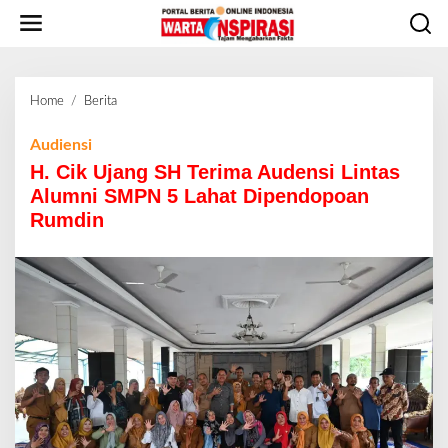
L
e
w
a
t
Home
/
Berita
H
i
.
k
C
Audiensi
e
i
H. Cik Ujang SH Terima Audensi Lintas
k
k
o
Alumni SMPN 5 Lahat Dipendopoan
U
n
Rumdin
j
t
a
e
n
n
g
S
H
T
e
r
i
m
a