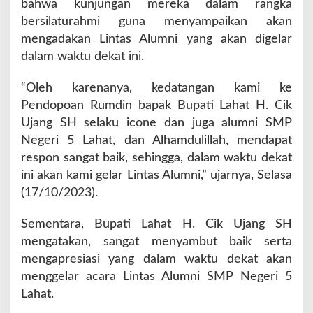
bahwa kunjungan mereka dalam rangka
N
5
bersilaturahmi guna menyampaikan akan
L
mengadakan Lintas Alumni yang akan digelar
a
dalam waktu dekat ini.
h
a
“Oleh karenanya, kedatangan kami ke
t
D
Pendopoan Rumdin bapak Bupati Lahat H. Cik
i
Ujang SH selaku icone dan juga alumni SMP
p
Negeri 5 Lahat, dan Alhamdulillah, mendapat
e
respon sangat baik, sehingga, dalam waktu dekat
n
d
ini akan kami gelar Lintas Alumni,” ujarnya, Selasa
o
(17/10/2023).
p
o
Sementara, Bupati Lahat H. Cik Ujang SH
a
mengatakan, sangat menyambut baik serta
n
R
mengapresiasi yang dalam waktu dekat akan
u
menggelar acara Lintas Alumni SMP Negeri 5
m
Lahat.
d
i