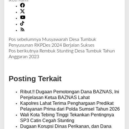
Ikuti Kami
Pos sebelumnya
Musyawarah Desa Tumbuk
N
Penyusunan RKPDes 2024 Berjalan Sukses
a
Pos berikutnya
Rembuk Stunting Desa Tumbuk Tahun
v
Anggaran 2023
i
g
a
Posting Terkait
s
i
p
Ribut.!! Dugaan Pemotongan Dana BAZNAS, Ini
o
Penjelasan Ketua BAZNAS Lahat
s
Kapolres Lahat Terima Penghargaan Predikat
Pelayanan Prima dari Polda Sumsel Tahun 2026
Wali Kota Tebing Tinggi Tekankan Pentingnya
SP3 Catin Cegah Stunting
Dugaan Korupsi Dinas Perikanan, dan Dana