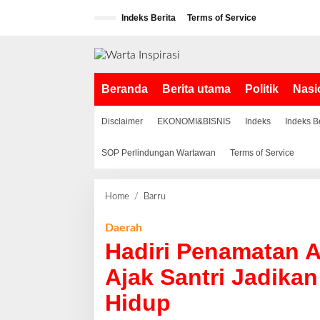
L
Indeks Berita
Terms of Service
e
w
a
t
i
Beranda
Berita utama
Politik
Nasi
k
e
k
Disclaimer
EKONOMI&BISNIS
Indeks
Indeks B
o
n
SOP Perlindungan Wartawan
Terms of Service
t
e
n
Home
/
Barru
H
a
d
Daerah
i
Hadiri Penamatan A
r
i
Ajak Santri Jadika
P
Hidup
e
n