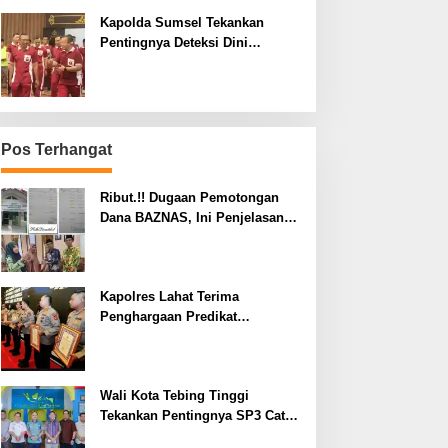
Kapolda Sumsel Tekankan
Pentingnya Deteksi Dini
Kesehatan untuk Optimalisasi
Pelayanan Kepolisian
Pos Terhangat
Ribut.!! Dugaan Pemotongan
Dana BAZNAS, Ini Penjelasan
Ketua BAZNAS Lahat
Kapolres Lahat Terima
Penghargaan Predikat
Pelayanan Prima dari Polda
Sumsel Tahun 2026
Wali Kota Tebing Tinggi
Tekankan Pentingnya SP3 Catin
Cegah Stunting