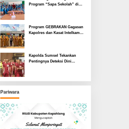
Program “Sapa Sekolah” di
SMAN 1 Bengkulu Tengah
Program GEBRAKAN Gagasan
Kapolres dan Kasat Intelkam
Polres Lahat Menyasar ke Siswa
SDN dan SMPN di Jarai
Kapolda Sumsel Tekankan
Pentingnya Deteksi Dini
Kesehatan untuk Optimalisasi
Pelayanan Kepolisian
Pariwara