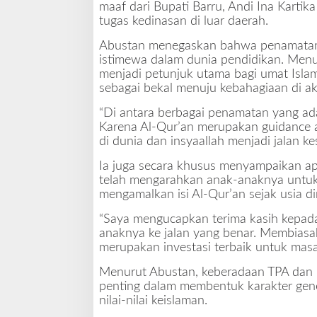
maaf dari Bupati Barru, Andi Ina Karti
-
tugas kedinasan di luar daerah.
Q
u
Abustan menegaskan bahwa penamatan 
r
istimewa dalam dunia pendidikan. Men
'
menjadi petunjuk utama bagi umat Isla
a
sebagai bekal menuju kebahagiaan di akh
n
P
“Di antara berbagai penamatan yang ad
e
Karena Al-Qur’an merupakan guidance a
d
di dunia dan insyaallah menjadi jalan ke
o
m
Ia juga secara khusus menyampaikan ap
a
telah mengarahkan anak-anaknya untuk
n
mengamalkan isi Al-Qur’an sejak usia di
H
“Saya mengucapkan terima kasih kepad
i
anaknya ke jalan yang benar. Membiasa
d
merupakan investasi terbaik untuk mas
u
p
Menurut Abustan, keberadaan TPA dan ma
penting dalam membentuk karakter gene
nilai-nilai keislaman.