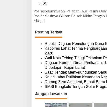
Pos sebelumnya
22 Pejabat Kaur Resmi Dila
N
Pos berikutnya
Giliran Polsek Kikim Tengah 
a
Masjid
v
i
Posting Terkait
g
a
s
Ribut.!! Dugaan Pemotongan Dana 
i
Kapolres Lahat Terima Penghargaan
p
2026
o
Wali Kota Tebing Tinggi Tekankan P
s
Dugaan Korupsi Dinas Perikanan, 
Dipertajam Kajari Lahat
Saat Hendak Menyelundupkan Sabu,
Kajari Lahat Pulihkan Keuangan Neg
Dorong Zero Accident, Bupati Barru 
SMSI Bengkulu Tengah Gelar Progr
Jangan Lewatkan