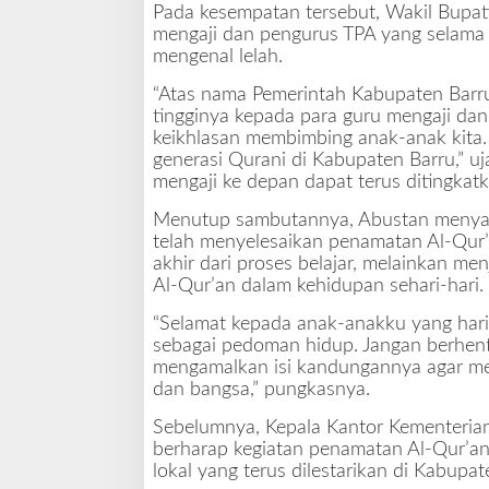
Pada kesempatan tersebut, Wakil Bupat
mengaji dan pengurus TPA yang selama 
mengenal lelah.
“Atas nama Pemerintah Kabupaten Barr
tingginya kepada para guru mengaji da
keikhlasan membimbing anak-anak kita
generasi Qurani di Kabupaten Barru,” u
mengaji ke depan dapat terus ditingkatk
Menutup sambutannya, Abustan menyamp
telah menyelesaikan penamatan Al-Qur’a
akhir dari proses belajar, melainkan m
Al-Qur’an dalam kehidupan sehari-hari.
“Selamat kepada anak-anakku yang hari
sebagai pedoman hidup. Jangan berhent
mengamalkan isi kandungannya agar me
dan bangsa,” pungkasnya.
Sebelumnya, Kepala Kantor Kementerian 
berharap kegiatan penamatan Al-Qur’an 
lokal yang terus dilestarikan di Kabupat