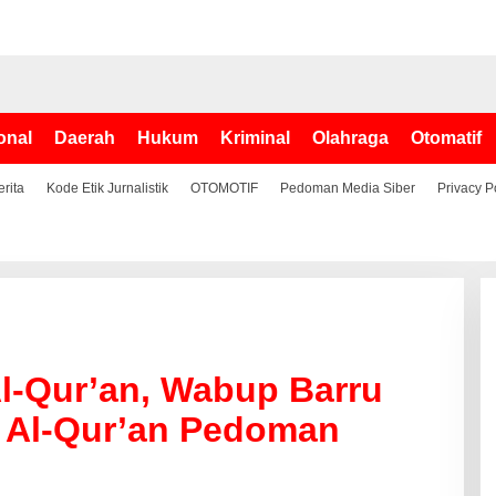
onal
Daerah
Hukum
Kriminal
Olahraga
Otomatif
erita
Kode Etik Jurnalistik
OTOMOTIF
Pedoman Media Siber
Privacy P
l-Qur’an, Wabup Barru
n Al-Qur’an Pedoman