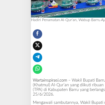
r
r
u
A
Hadiri Penamatan Al-Qur'an, Wabup Barru Aj
j
a
k
S
a
n
t
r
i
J
a
d
i
Wartainspirasi.com
– Wakil Bupati Barr
k
(Khatmul) Al-Qur’an yang diikuti ribuan
a
(TPA) di Kabupaten Barru yang berlang
n
25/6/2026.
A
Mengawali sambutannya, Wakil Bupati
l