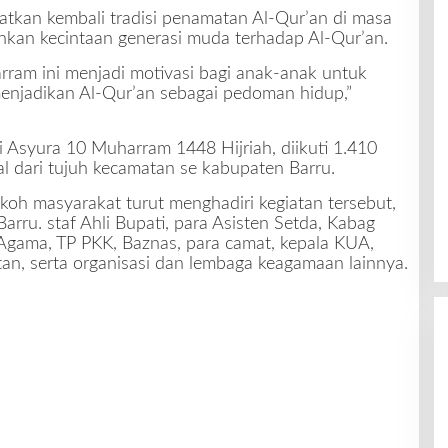
atkan kembali tradisi penamatan Al-Qur’an di masa
hkan kecintaan generasi muda terhadap Al-Qur’an.
ram ini menjadi motivasi bagi anak-anak untuk
njadikan Al-Qur’an sebagai pedoman hidup,”
 Asyura 10 Muharram 1448 Hijriah, diikuti 1.410
al dari tujuh kecamatan se kabupaten Barru.
oh masyarakat turut menghadiri kegiatan tersebut,
arru. staf Ahli Bupati, para Asisten Setda, Kabag
 Agama, TP PKK, Baznas, para camat, kepala KUA,
, serta organisasi dan lembaga keagamaan lainnya.