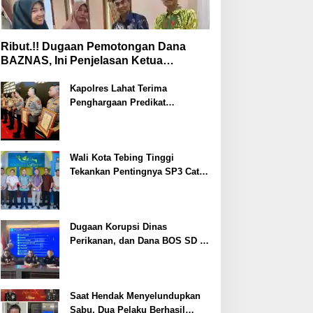
Ribut.!! Dugaan Pemotongan Dana
BAZNAS, Ini Penjelasan Ketua
BAZNAS Lahat
Kapolres Lahat Terima
Penghargaan Predikat
Pelayanan Prima dari Polda
Sumsel Tahun 2026
Wali Kota Tebing Tinggi
Tekankan Pentingnya SP3 Catin
Cegah Stunting
Dugaan Korupsi Dinas
Perikanan, dan Dana BOS SD –
SMP Tahun 2025 – 2026 Terus
Dipertajam Kajari Lahat
Saat Hendak Menyelundupkan
Sabu, Dua Pelaku Berhasil