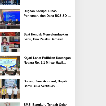
Dugaan Korupsi Dinas
Perikanan, dan Dana BOS SD –
SMP Tahun 2025 – 2026 Terus
Dipertajam Kajari Lahat
Saat Hendak Menyelundupkan
Sabu, Dua Pelaku Berhasil
Ditangkap
Kajari Lahat Pulihkan Keuangan
Negara Rp. 2,1 Milyar Hasil
Temuan BPK RI
Dorong Zero Accident, Bupati
Barru Buka Sertifikasi
Supervisor K3 Konstruksi
SMSI Bengkulu Tengah Gelar