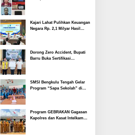
Ditangkap
Kajari Lahat Pulihkan Keuangan
Negara Rp. 2,1 Milyar Hasil
Temuan BPK RI
Dorong Zero Accident, Bupati
Barru Buka Sertifikasi
Supervisor K3 Konstruksi
SMSI Bengkulu Tengah Gelar
Program “Sapa Sekolah” di
SMAN 1 Bengkulu Tengah
Program GEBRAKAN Gagasan
Kapolres dan Kasat Intelkam
Polres Lahat Menyasar ke Siswa
SDN dan SMPN di Jarai