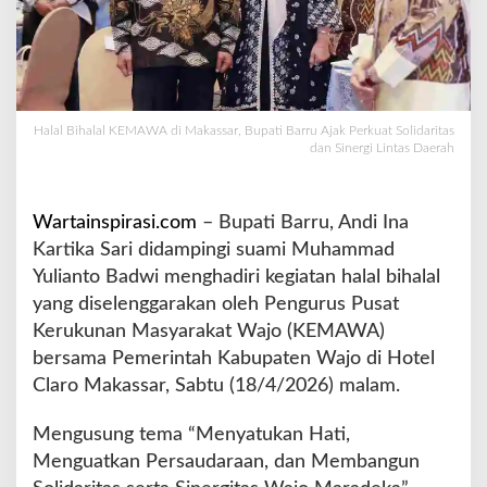
d
i
M
a
k
a
Halal Bihalal KEMAWA di Makassar, Bupati Barru Ajak Perkuat Solidaritas
s
dan Sinergi Lintas Daerah
s
a
r
Wartainspirasi.com
– Bupati Barru, Andi Ina
,
Kartika Sari didampingi suami Muhammad
B
Yulianto Badwi menghadiri kegiatan halal bihalal
u
p
yang diselenggarakan oleh Pengurus Pusat
a
Kerukunan Masyarakat Wajo (KEMAWA)
t
bersama Pemerintah Kabupaten Wajo di Hotel
i
Claro Makassar, Sabtu (18/4/2026) malam.
B
a
r
Mengusung tema “Menyatukan Hati,
r
Menguatkan Persaudaraan, dan Membangun
u