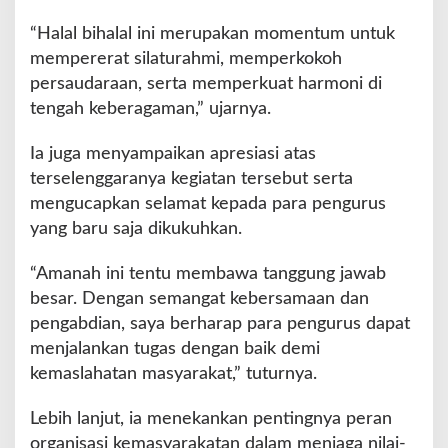
a
“Halal bihalal ini merupakan momentum untuk
n
mempererat silaturahmi, memperkokoh
S
i
persaudaraan, serta memperkuat harmoni di
n
tengah keberagaman,” ujarnya.
e
r
Ia juga menyampaikan apresiasi atas
g
terselenggaranya kegiatan tersebut serta
i
L
mengucapkan selamat kepada para pengurus
i
yang baru saja dikukuhkan.
n
t
“Amanah ini tentu membawa tanggung jawab
a
besar. Dengan semangat kebersamaan dan
s
D
pengabdian, saya berharap para pengurus dapat
a
menjalankan tugas dengan baik demi
e
kemaslahatan masyarakat,” tuturnya.
r
a
Lebih lanjut, ia menekankan pentingnya peran
h
organisasi kemasyarakatan dalam menjaga nilai-