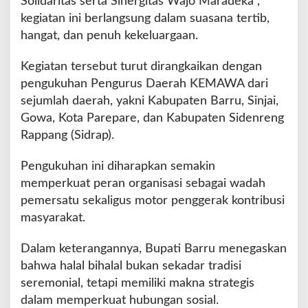
Solidaritas serta Sinergitas Wajo Maradeka”,
A
kegiatan ini berlangsung dalam suasana tertib,
j
a
hangat, dan penuh kekeluargaan.
k
P
Kegiatan tersebut turut dirangkaikan dengan
e
pengukuhan Pengurus Daerah KEMAWA dari
r
sejumlah daerah, yakni Kabupaten Barru, Sinjai,
k
u
Gowa, Kota Parepare, dan Kabupaten Sidenreng
a
Rappang (Sidrap).
t
S
Pengukuhan ini diharapkan semakin
o
memperkuat peran organisasi sebagai wadah
l
i
pemersatu sekaligus motor penggerak kontribusi
d
masyarakat.
a
r
Dalam keterangannya, Bupati Barru menegaskan
i
bahwa halal bihalal bukan sekadar tradisi
t
a
seremonial, tetapi memiliki makna strategis
s
dalam memperkuat hubungan sosial.
d