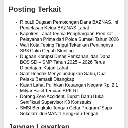
i
Posting Terkait
p
o
s
Ribut.!! Dugaan Pemotongan Dana BAZNAS, Ini
Penjelasan Ketua BAZNAS Lahat
Kapolres Lahat Terima Penghargaan Predikat
Pelayanan Prima dari Polda Sumsel Tahun 2026
Wali Kota Tebing Tinggi Tekankan Pentingnya
SP3 Catin Cegah Stunting
Dugaan Korupsi Dinas Perikanan, dan Dana
BOS SD – SMP Tahun 2025 – 2026 Terus
Dipertajam Kajari Lahat
Saat Hendak Menyelundupkan Sabu, Dua
Pelaku Berhasil Ditangkap
Kajari Lahat Pulihkan Keuangan Negara Rp. 2,1
Milyar Hasil Temuan BPK RI
Dorong Zero Accident, Bupati Barru Buka
Sertifikasi Supervisor K3 Konstruksi
SMSI Bengkulu Tengah Gelar Program “Sapa
Sekolah” di SMAN 1 Bengkulu Tengah
Jangan Lewatkan