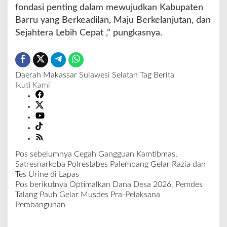
fondasi penting dalam mewujudkan Kabupaten
Barru yang Berkeadilan, Maju Berkelanjutan, dan
Sejahtera Lebih Cepat ,” pungkasnya.
Daerah
Makassar
Sulawesi Selatan
Tag Berita
Ikuti Kami
Pos sebelumnya
Cegah Gangguan Kamtibmas,
N
Satresnarkoba Polrestabes Palembang Gelar Razia dan
a
Tes Urine di Lapas
v
Pos berikutnya
Optimalkan Dana Desa 2026, Pemdes
i
Talang Pauh Gelar Musdes Pra-Pelaksana
g
Pembangunan
a
s