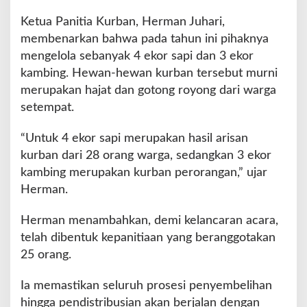
i
d
Ketua Panitia Kurban, Herman Juhari,
a
membenarkan bahwa pada tahun ini pihaknya
n
mengelola sebanyak 4 ekor sapi dan 3 ekor
3
kambing. Hewan-hewan kurban tersebut murni
K
a
merupakan hajat dan gotong royong dari warga
m
setempat.
b
i
“Untuk 4 ekor sapi merupakan hasil arisan
n
kurban dari 28 orang warga, sedangkan 3 ekor
g
,
kambing merupakan kurban perorangan,” ujar
S
Herman.
i
m
Herman menambahkan, demi kelancaran acara,
b
telah dibentuk kepanitiaan yang beranggotakan
o
l
25 orang.
K
e
Ia memastikan seluruh prosesi penyembelihan
b
hingga pendistribusian akan berjalan dengan
e