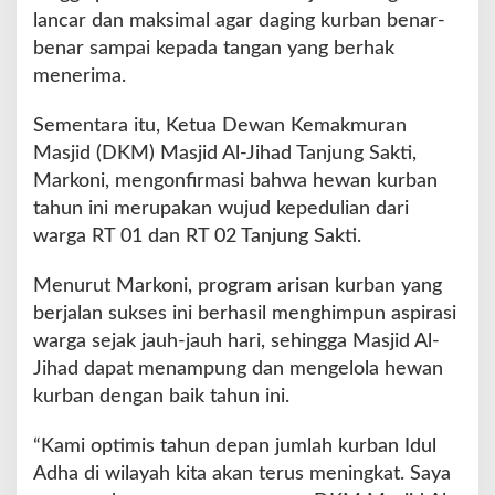
lancar dan maksimal agar daging kurban benar-
r
s
benar sampai kepada tangan yang berhak
a
menerima.
m
a
Sementara itu, Ketua Dewan Kemakmuran
a
Masjid (DKM) Masjid Al-Jihad Tanjung Sakti,
n
W
Markoni, mengonfirmasi bahwa hewan kurban
a
tahun ini merupakan wujud kepedulian dari
r
warga RT 01 dan RT 02 Tanjung Sakti.
g
a
Menurut Markoni, program arisan kurban yang
berjalan sukses ini berhasil menghimpun aspirasi
warga sejak jauh-jauh hari, sehingga Masjid Al-
Jihad dapat menampung dan mengelola hewan
kurban dengan baik tahun ini.
“Kami optimis tahun depan jumlah kurban Idul
Adha di wilayah kita akan terus meningkat. Saya