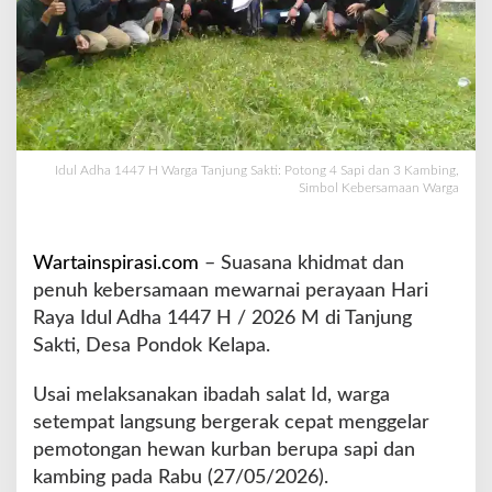
T
a
n
j
u
n
g
S
Idul Adha 1447 H Warga Tanjung Sakti: Potong 4 Sapi dan 3 Kambing,
Simbol Kebersamaan Warga
a
k
t
i
Wartainspirasi.com
– Suasana khidmat dan
P
penuh kebersamaan mewarnai perayaan Hari
o
Raya Idul Adha 1447 H / 2026 M di Tanjung
t
Sakti, Desa Pondok Kelapa.
o
n
g
Usai melaksanakan ibadah salat Id, warga
4
setempat langsung bergerak cepat menggelar
S
pemotongan hewan kurban berupa sapi dan
a
kambing pada Rabu (27/05/2026).
p