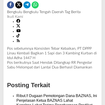
Bengkulu
Bengkulu Tengah
Daerah
Tag Berita
Ikuti Kami
Pos sebelumnya
Konsisten Tebar Kebaikan, PT DPPP
N
Linau Kembali Bagikan 1 Sapi dan 3 Kambing Kurban di
a
Idul Adha 1447 H
v
Pos berikutnya
Saat Hendak Ditangkap RR Pengedar
i
Sabu Melompat dari Lantai Dua Berhasil Diamankan
g
a
s
Posting Terkait
i
p
o
Ribut.!! Dugaan Pemotongan Dana BAZNAS, Ini
s
Penjelasan Ketua BAZNAS Lahat