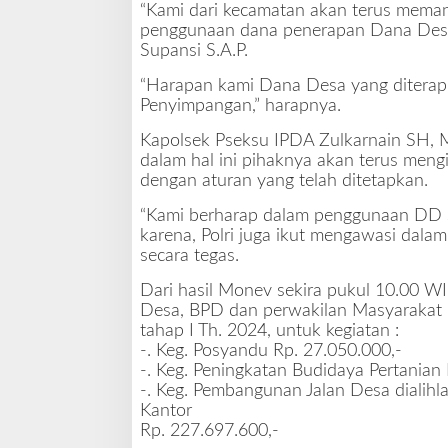
“Kami dari kecamatan akan terus mema
penggunaan dana penerapan Dana Desa (D
Supansi S.A.P.
“Harapan kami Dana Desa yang diterap
Penyimpangan,” harapnya.
Kapolsek Pseksu IPDA Zulkarnain SH,
dalam hal ini pihaknya akan terus men
dengan aturan yang telah ditetapkan.
“Kami berharap dalam penggunaan DD s
karena, Polri juga ikut mengawasi dala
secara tegas.
Dari hasil Monev sekira pukul 10.00 W
Desa, BPD dan perwakilan Masyarakat 
tahap I Th. 2024, untuk kegiatan :
-. Keg. Posyandu Rp. 27.050.000,-
-. Keg. Peningkatan Budidaya Pertanian 
-. Keg. Pembangunan Jalan Desa dialih
Kantor
Rp. 227.697.600,-