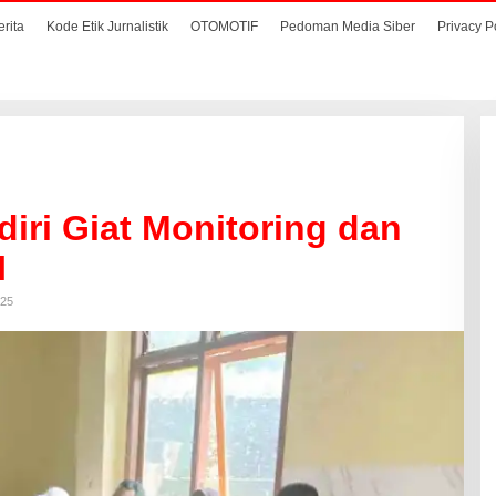
erita
Kode Etik Jurnalistik
OTOMOTIF
Pedoman Media Siber
Privacy P
iri Giat Monitoring dan
I
025