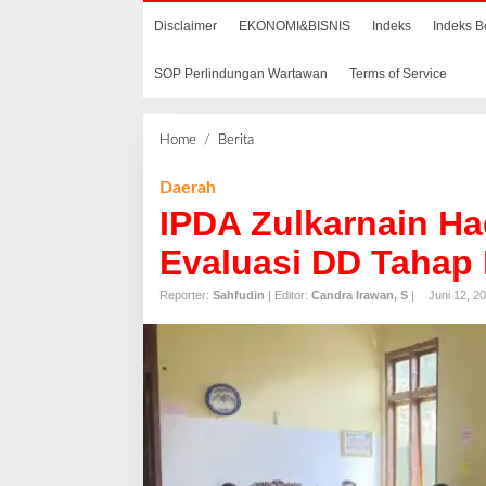
Disclaimer
EKONOMI&BISNIS
Indeks
Indeks B
SOP Perlindungan Wartawan
Terms of Service
Home
/
Berita
I
P
D
Daerah
A
IPDA Zulkarnain Had
Z
u
Evaluasi DD Tahap 
l
k
Reporter:
Sahfudin
| Editor:
Candra Irawan, S
|
Juni 12, 2
a
r
n
a
i
n
H
a