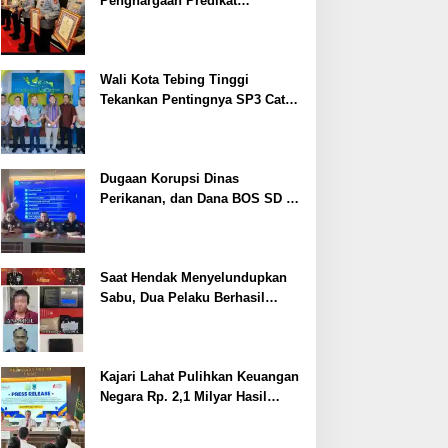
Penghargaan Predikat
Pelayanan Prima dari Polda
Sumsel Tahun 2026
Wali Kota Tebing Tinggi
Tekankan Pentingnya SP3 Catin
Cegah Stunting
Dugaan Korupsi Dinas
Perikanan, dan Dana BOS SD –
SMP Tahun 2025 – 2026 Terus
Dipertajam Kajari Lahat
Saat Hendak Menyelundupkan
Sabu, Dua Pelaku Berhasil
Ditangkap
Kajari Lahat Pulihkan Keuangan
Negara Rp. 2,1 Milyar Hasil
Temuan BPK RI