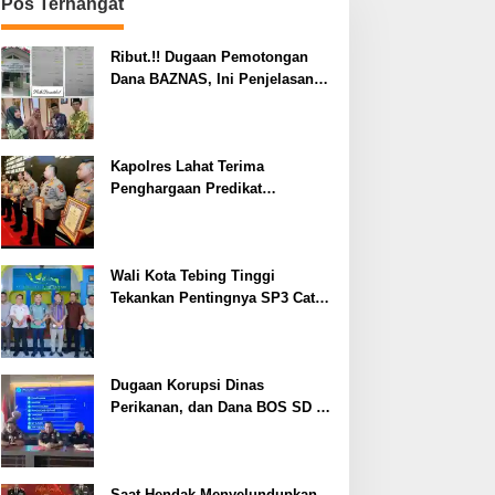
Pos Terhangat
Ribut.!! Dugaan Pemotongan
Dana BAZNAS, Ini Penjelasan
Ketua BAZNAS Lahat
Kapolres Lahat Terima
Penghargaan Predikat
Pelayanan Prima dari Polda
Sumsel Tahun 2026
Wali Kota Tebing Tinggi
Tekankan Pentingnya SP3 Catin
Cegah Stunting
Dugaan Korupsi Dinas
Perikanan, dan Dana BOS SD –
SMP Tahun 2025 – 2026 Terus
Dipertajam Kajari Lahat
Saat Hendak Menyelundupkan