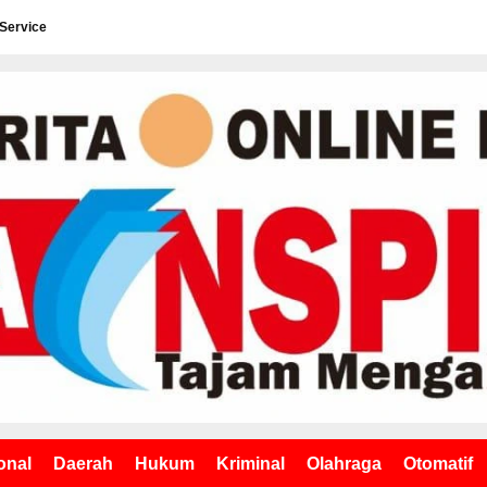
 Service
onal
Daerah
Hukum
Kriminal
Olahraga
Otomatif