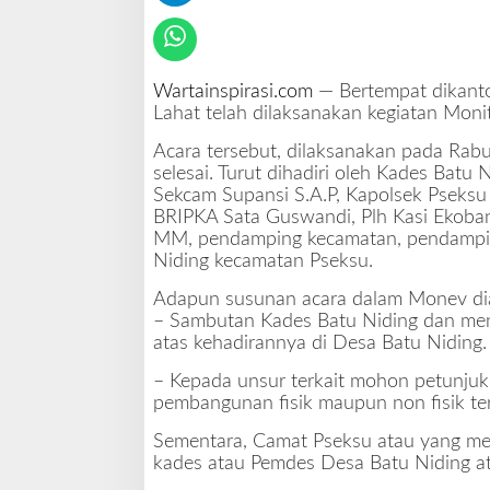
a
l
u
a
Wartainspirasi.com
— Bertempat dikanto
s
Lahat telah dilaksanakan kegiatan Moni
i
D
Acara tersebut, dilaksanakan pada Rabu
D
selesai. Turut dihadiri oleh Kades Batu 
T
Sekcam Supansi S.A.P, Kapolsek Pseksu
a
BRIPKA Sata Guswandi, Plh Kasi Ekobang 
h
MM, pendamping kecamatan, pendampin
a
Niding kecamatan Pseksu.
p
Adapun susunan acara dalam Monev di
I
– Sambutan Kades Batu Niding dan me
atas kehadirannya di Desa Batu Niding.
– Kepada unsur terkait mohon petunjuk
pembangunan fisik maupun non fisik te
Sementara, Camat Pseksu atau yang me
kades atau Pemdes Desa Batu Niding a