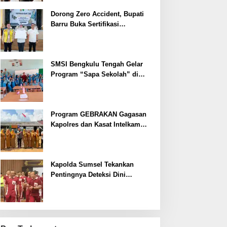
Dorong Zero Accident, Bupati
Barru Buka Sertifikasi
Supervisor K3 Konstruksi
SMSI Bengkulu Tengah Gelar
Program “Sapa Sekolah” di
SMAN 1 Bengkulu Tengah
Program GEBRAKAN Gagasan
Kapolres dan Kasat Intelkam
Polres Lahat Menyasar ke Siswa
SDN dan SMPN di Jarai
Kapolda Sumsel Tekankan
Pentingnya Deteksi Dini
Kesehatan untuk Optimalisasi
Pelayanan Kepolisian