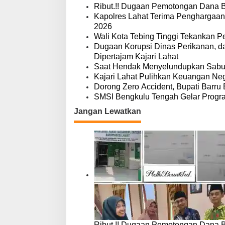
a
Ribut.!! Dugaan Pemotongan Dana 
s
Kapolres Lahat Terima Penghargaan
i
2026
p
Wali Kota Tebing Tinggi Tekankan P
o
Dugaan Korupsi Dinas Perikanan, 
s
Dipertajam Kajari Lahat
Saat Hendak Menyelundupkan Sabu,
Kajari Lahat Pulihkan Keuangan Neg
Dorong Zero Accident, Bupati Barru 
SMSI Bengkulu Tengah Gelar Progr
Jangan Lewatkan
Ribut.!! Dugaan Pemotongan Dana 