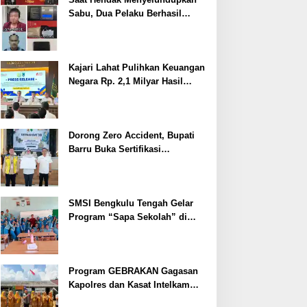
Sabu, Dua Pelaku Berhasil
Ditangkap
Kajari Lahat Pulihkan Keuangan
Negara Rp. 2,1 Milyar Hasil
Temuan BPK RI
Dorong Zero Accident, Bupati
Barru Buka Sertifikasi
Supervisor K3 Konstruksi
SMSI Bengkulu Tengah Gelar
Program “Sapa Sekolah” di
SMAN 1 Bengkulu Tengah
Program GEBRAKAN Gagasan
Kapolres dan Kasat Intelkam
Polres Lahat Menyasar ke Siswa