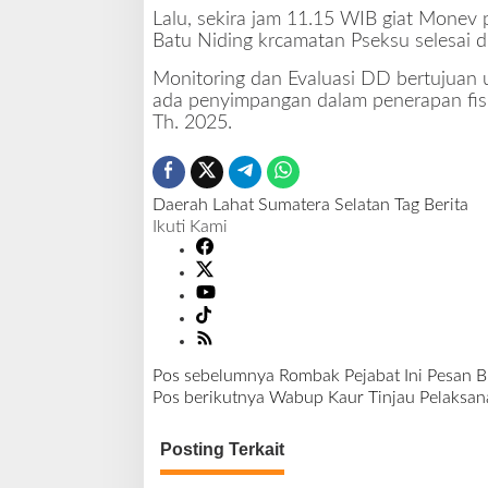
Lalu, sekira jam 11.15 WIB giat Monev
Batu Niding krcamatan Pseksu selesai d
Monitoring dan Evaluasi DD bertujuan u
ada penyimpangan dalam penerapan fis
Th. 2025.
Daerah
Lahat
Sumatera Selatan
Tag Berita
Ikuti Kami
Pos sebelumnya
Rombak Pejabat Ini Pesan Bu
N
Pos berikutnya
Wabup Kaur Tinjau Pelaksana
a
v
Posting Terkait
i
g