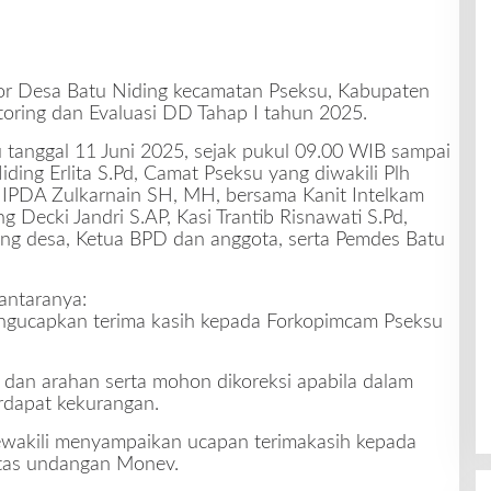
r Desa Batu Niding kecamatan Pseksu, Kabupaten
toring dan Evaluasi DD Tahap I tahun 2025.
 tanggal 11 Juni 2025, sejak pukul 09.00 WIB sampai
Niding Erlita S.Pd, Camat Pseksu yang diwakili Plh
 IPDA Zulkarnain SH, MH, bersama Kanit Intelkam
Decki Jandri S.AP, Kasi Trantib Risnawati S.Pd,
g desa, Ketua BPD dan anggota, serta Pemdes Batu
antaranya:
ngucapkan terima kasih kepada Forkopimcam Pseksu
 dan arahan serta mohon dikoreksi apabila dalam
rdapat kekurangan.
wakili menyampaikan ucapan terimakasih kepada
tas undangan Monev.