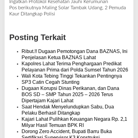
N
Ingatkan Protokol Kesehatan Jauhi Kerumunan
a
Pos berikutnya
Maling Solar Tambak Udang, 2 Pemuda
v
Kaur Ditangkap Polisi
i
g
a
Posting Terkait
s
i
p
Ribut.!! Dugaan Pemotongan Dana BAZNAS, Ini
o
Penjelasan Ketua BAZNAS Lahat
s
Kapolres Lahat Terima Penghargaan Predikat
Pelayanan Prima dari Polda Sumsel Tahun 2026
Wali Kota Tebing Tinggi Tekankan Pentingnya
SP3 Catin Cegah Stunting
Dugaan Korupsi Dinas Perikanan, dan Dana
BOS SD – SMP Tahun 2025 – 2026 Terus
Dipertajam Kajari Lahat
Saat Hendak Menyelundupkan Sabu, Dua
Pelaku Berhasil Ditangkap
Kajari Lahat Pulihkan Keuangan Negara Rp. 2,1
Milyar Hasil Temuan BPK RI
Dorong Zero Accident, Bupati Barru Buka
Sertifikasi Supervisor K3 Konstruksi