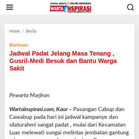
L
e
w
a
t
Home
/
Berita
J
i
a
k
d
Bantuan
e
w
Jadwal Padat Jelang Masa Tenang ,
k
a
o
Gusril-Medi Besuk dan Bantu Warga
l
n
Sakit
P
t
a
e
d
n
a
t
Pewarta Marjhon
J
e
Wartainspirasi.com, Kaur –
Pasangan Cabup dan
l
Cawabup pada hari ini jadwal kampanye dan
a
silaturahmi sangat padat , mulai dari Kecamatan
n
g
Luas melewati sungai melintas jembatan gantung
M