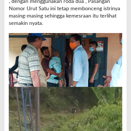
, dengan menggunakan roda dua , Pasangan
a
Nomor Urut Satu ini tetap membonceng istrinya
s
masing-masing sehingga kemesraan itu terlihat
a
T
semakin nyata.
e
n
a
n
g
,
G
u
s
r
i
l
-
M
e
d
i
B