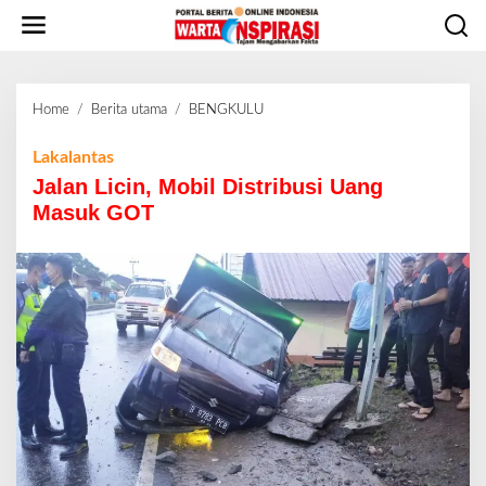
L
e
w
a
t
Home
/
Berita utama
/
BENGKULU
J
i
a
k
l
Lakalantas
e
a
Jalan Licin, Mobil Distribusi Uang
k
n
o
Masuk GOT
L
n
i
t
c
e
i
n
n
,
M
o
b
i
l
D
i