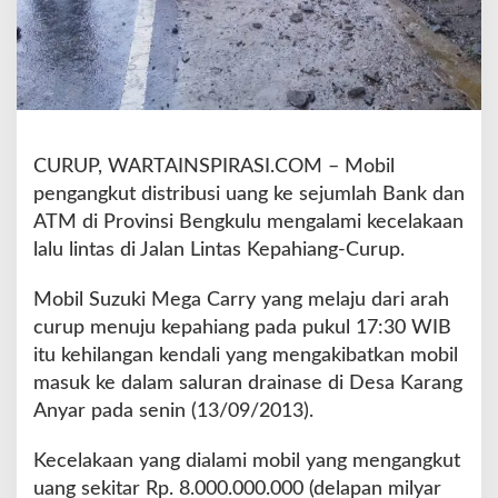
s
t
r
i
b
u
s
CURUP, WARTAINSPIRASI.COM – Mobil
i
pengangkut distribusi uang ke sejumlah Bank dan
U
a
ATM di Provinsi Bengkulu mengalami kecelakaan
n
lalu lintas di Jalan Lintas Kepahiang-Curup.
g
M
Mobil Suzuki Mega Carry yang melaju dari arah
a
curup menuju kepahiang pada pukul 17:30 WIB
s
u
itu kehilangan kendali yang mengakibatkan mobil
k
masuk ke dalam saluran drainase di Desa Karang
G
Anyar pada senin (13/09/2013).
O
T
Kecelakaan yang dialami mobil yang mengangkut
uang sekitar Rp. 8.000.000.000 (delapan milyar