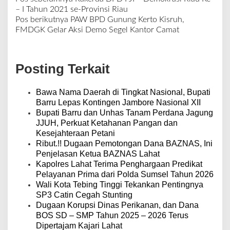
N
– I Tahun 2021 se-Provinsi Riau
a
Pos berikutnya
PAW BPD Gunung Kerto Kisruh,
v
FMDGK Gelar Aksi Demo Segel Kantor Camat
i
g
a
Posting Terkait
s
i
p
Bawa Nama Daerah di Tingkat Nasional, Bupati
o
Barru Lepas Kontingen Jambore Nasional XII
s
Bupati Barru dan Unhas Tanam Perdana Jagung
JJUH, Perkuat Ketahanan Pangan dan
Kesejahteraan Petani
Ribut.!! Dugaan Pemotongan Dana BAZNAS, Ini
Penjelasan Ketua BAZNAS Lahat
Kapolres Lahat Terima Penghargaan Predikat
Pelayanan Prima dari Polda Sumsel Tahun 2026
Wali Kota Tebing Tinggi Tekankan Pentingnya
SP3 Catin Cegah Stunting
Dugaan Korupsi Dinas Perikanan, dan Dana
BOS SD – SMP Tahun 2025 – 2026 Terus
Dipertajam Kajari Lahat