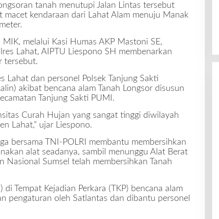
longsoran tanah menutupi Jalan Lintas tersebut
t macet kendaraan dari Lahat Alam menuju Manak
meter.
 MIK, melalui Kasi Humas AKP Mastoni SE,
lres Lahat, AIPTU Liespono SH membenarkan
 tersebut.
es Lahat dan personel Polsek Tanjung Sakti
alin) akibat bencana alam Tanah Longsor disusun
kecamatan Tanjung Sakti PUMI.
nsitas Curah Hujan yang sangat tinggi diwilayah
n Lahat,” ujar Liespono.
warga bersama TNI-POLRI membantu membersihkan
akan alat seadanya, sambil menunggu Alat Berat
alan Nasional Sumsel telah membersihkan Tanah
n) di Tempat Kejadian Perkara (TKP) bencana alam
an pengaturan oleh Satlantas dan dibantu personel