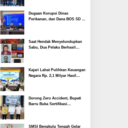
Dugaan Korupsi Dinas
Perikanan, dan Dana BOS SD –
SMP Tahun 2025 – 2026 Terus
Dipertajam Kajari Lahat
Saat Hendak Menyelundupkan
Sabu, Dua Pelaku Berhasil
Ditangkap
Kajari Lahat Pulihkan Keuangan
Negara Rp. 2,1 Milyar Hasil
Temuan BPK RI
Dorong Zero Accident, Bupati
Barru Buka Sertifikasi
Supervisor K3 Konstruksi
SMSI Bengkulu Tengah Gelar