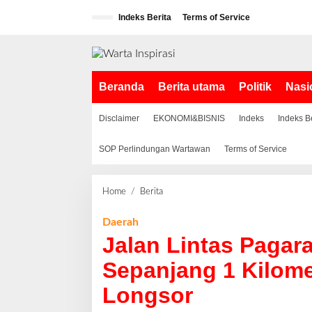
L
Indeks Berita
Terms of Service
e
w
a
t
i
Beranda
Berita utama
Politik
Nasi
k
e
k
Disclaimer
EKONOMI&BISNIS
Indeks
Indeks B
o
n
SOP Perlindungan Wartawan
Terms of Service
t
e
n
Home
/
Berita
J
a
l
Daerah
a
Jalan Lintas Paga
n
L
Sepanjang 1 Kilome
i
Longsor
n
t