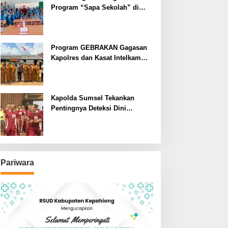
Program “Sapa Sekolah” di
SMAN 1 Bengkulu Tengah
Program GEBRAKAN Gagasan
Kapolres dan Kasat Intelkam
Polres Lahat Menyasar ke Siswa
SDN dan SMPN di Jarai
Kapolda Sumsel Tekankan
Pentingnya Deteksi Dini
Kesehatan untuk Optimalisasi
Pelayanan Kepolisian
Pariwara