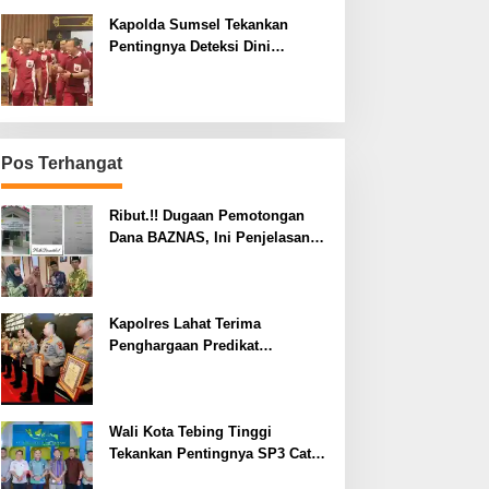
Kapolda Sumsel Tekankan
Pentingnya Deteksi Dini
Kesehatan untuk Optimalisasi
Pelayanan Kepolisian
Pos Terhangat
Ribut.!! Dugaan Pemotongan
Dana BAZNAS, Ini Penjelasan
Ketua BAZNAS Lahat
Kapolres Lahat Terima
Penghargaan Predikat
Pelayanan Prima dari Polda
Sumsel Tahun 2026
Wali Kota Tebing Tinggi
Tekankan Pentingnya SP3 Catin
Cegah Stunting