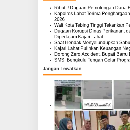
a
s
Ribut.!! Dugaan Pemotongan Dana 
i
Kapolres Lahat Terima Penghargaan
p
2026
o
Wali Kota Tebing Tinggi Tekankan P
s
Dugaan Korupsi Dinas Perikanan, 
Dipertajam Kajari Lahat
Saat Hendak Menyelundupkan Sabu,
Kajari Lahat Pulihkan Keuangan Neg
Dorong Zero Accident, Bupati Barru 
SMSI Bengkulu Tengah Gelar Progr
Jangan Lewatkan