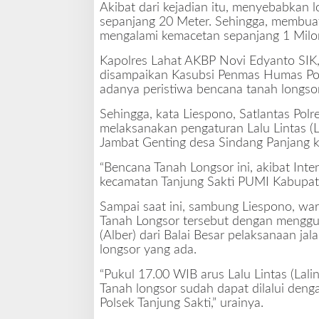
Akibat dari kejadian itu, menyebabkan 
r
sepanjang 20 Meter. Sehingga, membua
A
mengalami kemacetan sepanjang 1 Milo
k
i
Kapolres Lahat AKBP Novi Edyanto SIK,
b
disampaikan Kasubsi Penmas Humas Po
a
adanya peristiwa bencana tanah longsor
t
B
Sehingga, kata Liespono, Satlantas Polr
e
melaksanakan pengaturan Lalu Lintas (L
n
Jambat Genting desa Sindang Panjang 
c
a
“Bencana Tanah Longsor ini, akibat Inte
n
kecamatan Tanjung Sakti PUMI Kabupate
a
Sampai saat ini, sambung Liespono, 
L
Tanah Longsor tersebut dengan menggun
o
(Alber) dari Balai Besar pelaksanaan j
n
longsor yang ada.
g
s
“Pukul 17.00 WIB arus Lalu Lintas (Lali
o
Tanah longsor sudah dapat dilalui deng
r
Polsek Tanjung Sakti,” urainya.