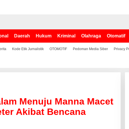
onal
Daerah
Hukum
Kriminal
Olahraga
Otomatif
erita
Kode Etik Jurnalistik
OTOMOTIF
Pedoman Media Siber
Privacy P
ralam Menuju Manna Macet
ter Akibat Bencana