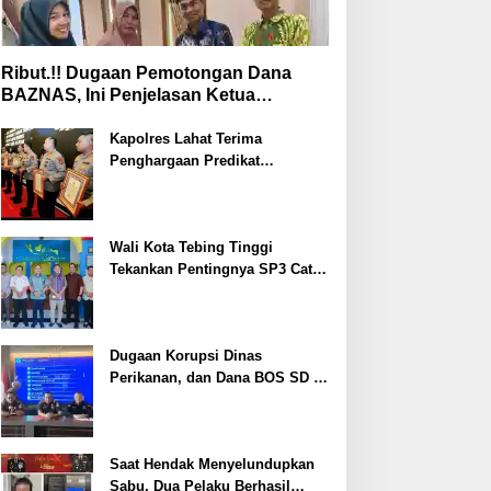
Ribut.!! Dugaan Pemotongan Dana
BAZNAS, Ini Penjelasan Ketua
BAZNAS Lahat
Kapolres Lahat Terima
Penghargaan Predikat
Pelayanan Prima dari Polda
Sumsel Tahun 2026
Wali Kota Tebing Tinggi
Tekankan Pentingnya SP3 Catin
Cegah Stunting
Dugaan Korupsi Dinas
Perikanan, dan Dana BOS SD –
SMP Tahun 2025 – 2026 Terus
Dipertajam Kajari Lahat
Saat Hendak Menyelundupkan
Sabu, Dua Pelaku Berhasil