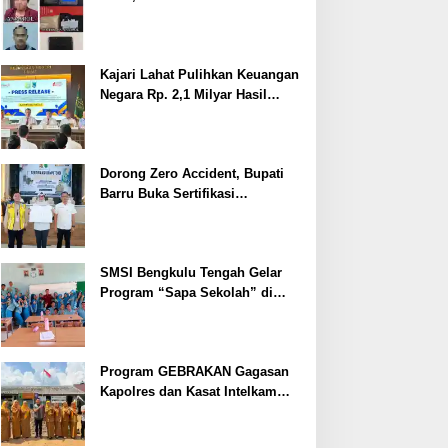
Ditangkap
Kajari Lahat Pulihkan Keuangan
Negara Rp. 2,1 Milyar Hasil
Temuan BPK RI
Dorong Zero Accident, Bupati
Barru Buka Sertifikasi
Supervisor K3 Konstruksi
SMSI Bengkulu Tengah Gelar
Program “Sapa Sekolah” di
SMAN 1 Bengkulu Tengah
Program GEBRAKAN Gagasan
Kapolres dan Kasat Intelkam
Polres Lahat Menyasar ke Siswa
SDN dan SMPN di Jarai