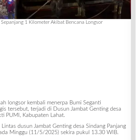
Sepanjang 1 Kilometer Akibat Bencana Longsor
h longsor kembali menerpa Bumi Seganti
agis tersebut, terjadi di Dusun Jambat Genting desa
ti PUMI, Kabupaten Lahat.
n Lintas dusun Jambat Genting desa Sindang Panjang
ada Minggu (11/5/2025) sekira pukul 13.30 WIB.