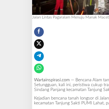
a
c
e
Jalan Lintas Pagaralam Menuju Manak Macet 
t
S
e
p
a
n
j
a
n
g
1
K
i
Wartainspirasi.com
— Bencana Alam tana
l
Setungguan, kali ini, peristiwa cukup tr
o
Sindang Panjang kecamatan Tanjung Sak
m
e
Kejadian bencana tanah longsor di Jala
t
kecamatan Tanjung Sakti PUMI Lahat, p
e