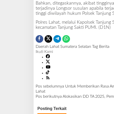
Bahkan, ditegaskannya, akibat tingginya
terjadinya Longsor susulan apabila terj
tinggi diwilayah hukum Polsek Tanjung S
Polres Lahat, melalui Kapolsek Tanjung
kecamatan Tanjung Sakti PUMI. (D1N)
Daerah
Lahat
Sumatera Selatan
Tag Berita
Ikuti Kami
Pos sebelumnya
Untuk Memberikan Rasa Aman
N
Lahat
a
Pos berikutnya
Alokasikan DD TA 2025, Pem
v
i
Posting Terkait
g