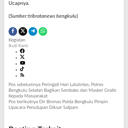
Ucapnya.
d
a
(
Sumber:tribratanews bengkulu
)
B
e
n
g
k
Kegiatan
u
Ikuti Kami
l
u
P
o
s
t
Pos sebelumnya
Peringati Hari Lalulintas, Polres
e
N
Bengkulu Selatan Bagikan Sembako dan Masker Gratis
d
a
Kepada Masyarakat
B
v
Pos berikutnya
Dir Binmas Polda Bengkulu Pimpin
y
i
Upacara Penutupan Diksar Satpam
:
g
t
a
r
s
i