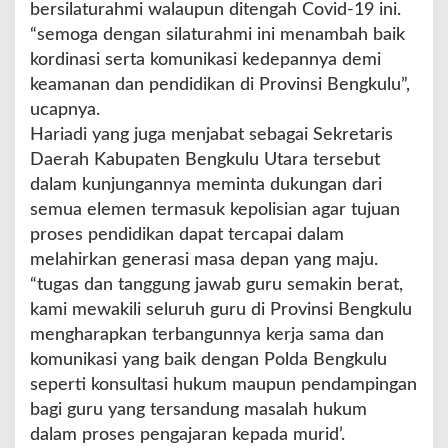
t
bersilaturahmi walaupun ditengah Covid-19 ini.
u
“semoga dengan silaturahmi ini menambah baik
r
kordinasi serta komunikasi kedepannya demi
a
keamanan dan pendidikan di Provinsi Bengkulu”,
h
m
ucapnya.
i
Hariadi yang juga menjabat sebagai Sekretaris
d
Daerah Kabupaten Bengkulu Utara tersebut
a
dalam kunjungannya meminta dukungan dari
n
A
semua elemen termasuk kepolisian agar tujuan
u
proses pendidikan dapat tercapai dalam
d
melahirkan generasi masa depan yang maju.
i
“tugas dan tanggung jawab guru semakin berat,
e
n
kami mewakili seluruh guru di Provinsi Bengkulu
s
mengharapkan terbangunnya kerja sama dan
i
komunikasi yang baik dengan Polda Bengkulu
K
seperti konsultasi hukum maupun pendampingan
a
p
bagi guru yang tersandung masalah hukum
o
dalam proses pengajaran kepada murid’.
l