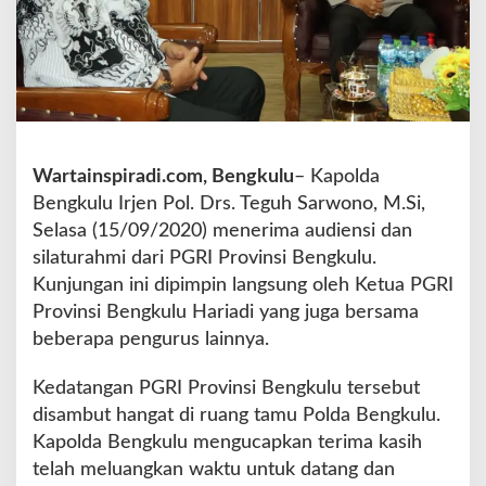
R
I
P
r
o
v
i
n
Wartainspiradi.com, Bengkulu
– Kapolda
s
Bengkulu Irjen Pol. Drs. Teguh Sarwono, M.Si,
i
Selasa (15/09/2020) menerima audiensi dan
B
e
silaturahmi dari PGRI Provinsi Bengkulu.
n
Kunjungan ini dipimpin langsung oleh Ketua PGRI
g
Provinsi Bengkulu Hariadi yang juga bersama
k
beberapa pengurus lainnya.
u
l
u
Kedatangan PGRI Provinsi Bengkulu tersebut
S
disambut hangat di ruang tamu Polda Bengkulu.
i
Kapolda Bengkulu mengucapkan terima kasih
l
telah meluangkan waktu untuk datang dan
a