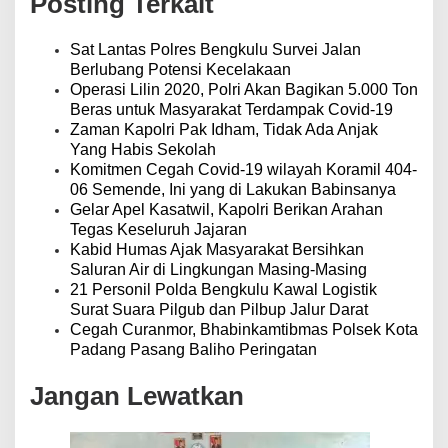
Posting Terkait
i
b
p
r
o
Sat Lantas Polres Bengkulu Survei Jalan
a
s
Berlubang Potensi Kecelakaan
t
Operasi Lilin 2020, Polri Akan Bagikan 5.000 Ton
a
Beras untuk Masyarakat Terdampak Covid-19
b
Zaman Kapolri Pak Idham, Tidak Ada Anjak
k
Yang Habis Sekolah
l
Komitmen Cegah Covid-19 wilayah Koramil 404-
b
06 Semende, Ini yang di Lakukan Babinsanya
e
Gelar Apel Kasatwil, Kapolri Berikan Arahan
n
Tegas Keseluruh Jajaran
g
Kabid Humas Ajak Masyarakat Bersihkan
k
Saluran Air di Lingkungan Masing-Masing
u
21 Personil Polda Bengkulu Kawal Logistik
l
Surat Suara Pilgub dan Pilbup Jalur Darat
u
Cegah Curanmor, Bhabinkamtibmas Polsek Kota
P
Padang Pasang Baliho Peringatan
o
s
Jangan Lewatkan
t
e
d