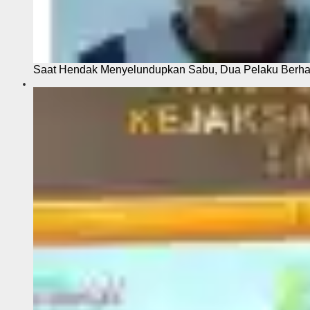
Saat Hendak Menyelundupkan Sabu, Dua Pelaku Berhas