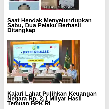
Saat Hendak Menyelundupkan
Sabu, Dua Pelaku Berhasil
Ditangkap
Kajari Lahat Pulihkan Keuangan
Negara Rp. 2,1 Milyar Hasil
Temuan BPK RI