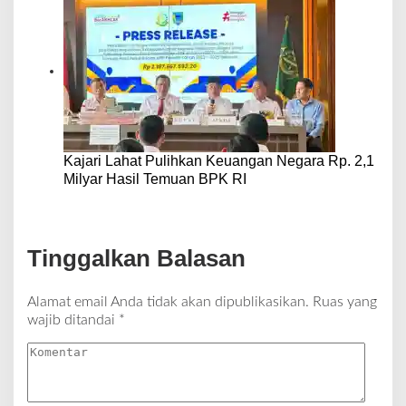
Kajari Lahat Pulihkan Keuangan Negara Rp. 2,1
Milyar Hasil Temuan BPK RI
Tinggalkan Balasan
Alamat email Anda tidak akan dipublikasikan.
Ruas yang
wajib ditandai
*