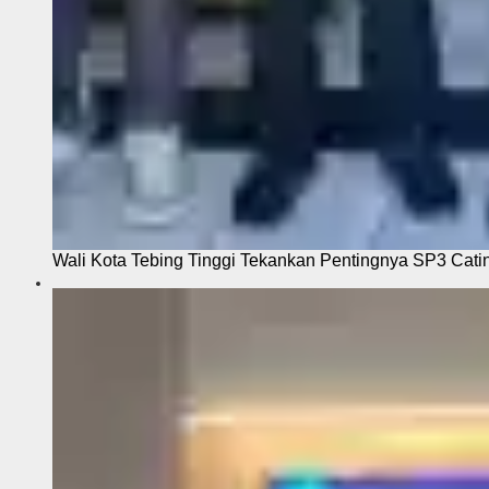
Wali Kota Tebing Tinggi Tekankan Pentingnya SP3 Cati