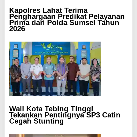
Kapolres Lahat Terima
Penghargaan Predikat Pelayanan
Prima dari Polda Sumsel Tahun
2026
Wali Kota Tebing Tinggi
Tekankan Pentingnya SP3 Catin
Cegah Stunting