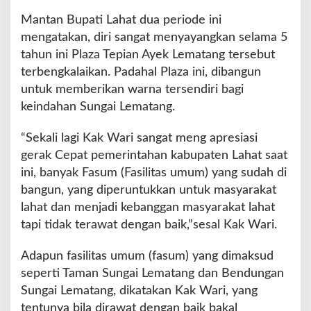
t
a
Mantan Bupati Lahat dua periode ini
n
mengatakan, diri sangat menyayangkan selama 5
g
tahun ini Plaza Tepian Ayek Lematang tersebut
T
terbengkalaikan. Padahal Plaza ini, dibangun
e
r
untuk memberikan warna tersendiri bagi
b
keindahan Sungai Lematang.
e
n
“Sekali lagi Kak Wari sangat meng apresiasi
g
gerak Cepat pemerintahan kabupaten Lahat saat
k
a
ini, banyak Fasum (Fasilitas umum) yang sudah di
l
bangun, yang diperuntukkan untuk masyarakat
a
lahat dan menjadi kebanggan masyarakat lahat
i
tapi tidak terawat dengan baik,”sesal Kak Wari.
Adapun fasilitas umum (fasum) yang dimaksud
seperti Taman Sungai Lematang dan Bendungan
Sungai Lematang, dikatakan Kak Wari, yang
tentunya bila dirawat dengan baik bakal