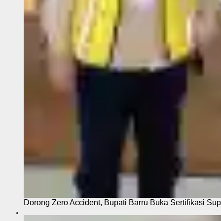
Dorong Zero Accident, Bupati Barru Buka Sertifikasi Sup