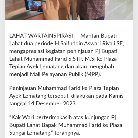
h
u
n
P
l
a
LAHAT WARTAINSPIRASI — Mantan Bupati
z
Lahat dua periode H.Saifuddin Aswari Riva’i SE,
a
mengapresiasi kegiatan peninjauan Pj Bupati
T
Lahat Muhammad Farid S.STP, M.Si ke Plaza
e
p
Tepian Ayek Lematang dan akan mengubah
i
menjadi Mall Pelayanan Publik (MPP).
a
n
Peninjauan Muhammad Farid ke Plaza Tepian
A
Ayek Lematang tersebut, dilakukan pada Kamis
y
e
tanggal 14 Desember 2023.
k
L
“Kak Wari berterimakasih atas kunjungan Pj
e
Bupati Lahat Bapak Muhammad Farid ke Plaza
m
Sungai Lematang,” terangnya.
a