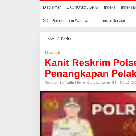
Disclaimer
EKONOMI&BISNIS
Indeks
Indeks B
SOP Perlindungan Wartawan
Terms of Service
Home
/
Berita
K
a
n
Daerah
i
Kanit Reskrim Pols
t
R
Penangkapan Pelak
e
s
Reporter:
Sahfudin
| Editor:
Candra Irawan, S
|
Mei 17, 20
k
r
i
m
P
o
l
s