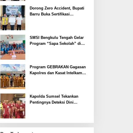
Dorong Zero Accident, Bupati
Barru Buka Sertifikasi
Supervisor K3 Konstruksi
SMSI Bengkulu Tengah Gelar
Program “Sapa Sekolah” di
SMAN 1 Bengkulu Tengah
Program GEBRAKAN Gagasan
Kapolres dan Kasat Intelkam
Polres Lahat Menyasar ke Siswa
SDN dan SMPN di Jarai
Kapolda Sumsel Tekankan
Pentingnya Deteksi Dini
Kesehatan untuk Optimalisasi
Pelayanan Kepolisian