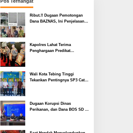
Pos Terhangat
Ribut.!! Dugaan Pemotongan
Dana BAZNAS, Ini Penjelasan
Ketua BAZNAS Lahat
Kapolres Lahat Terima
Penghargaan Predikat
Pelayanan Prima dari Polda
Sumsel Tahun 2026
Wali Kota Tebing Tinggi
Tekankan Pentingnya SP3 Catin
Cegah Stunting
Dugaan Korupsi Dinas
Perikanan, dan Dana BOS SD –
SMP Tahun 2025 – 2026 Terus
Dipertajam Kajari Lahat
Saat Hendak Menyelundupkan