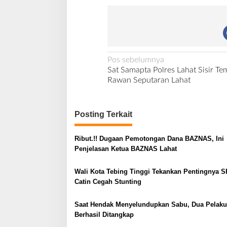
N
Pos sebelumnya
Sat Samapta Polres Lahat Sisir Te
a
Rawan Seputaran Lahat
v
i
Posting Terkait
g
a
Ribut.!! Dugaan Pemotongan Dana BAZNAS, Ini
s
Penjelasan Ketua BAZNAS Lahat
i
Wali Kota Tebing Tinggi Tekankan Pentingnya S
p
Catin Cegah Stunting
o
s
Saat Hendak Menyelundupkan Sabu, Dua Pelaku
Berhasil Ditangkap