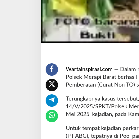
a
n
P
e
l
a
k
u
C
u
r
Wartainspirasi.com
— Dalam ra
a
Polsek Merapi Barat berhasil
t
Pemberatan (Curat Non TO) 
Terungkapnya kasus tersebut,
14/V/2025/SPKT/Polsek Merap
Mei 2025, kejadian, pada Kam
Untuk tempat kejadian perkar
(PT ABG), tepatnya di Pool pa