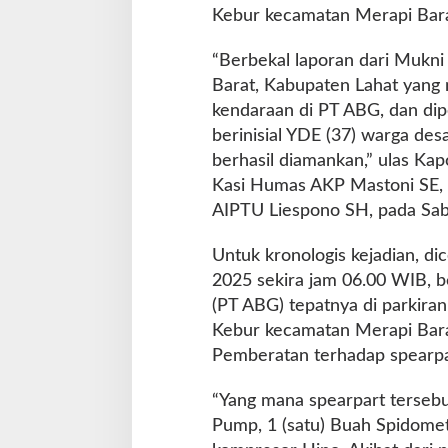
Kebur kecamatan Merapi Bara
“Berbekal laporan dari Mukni
Barat, Kabupaten Lahat yang 
kendaraan di PT ABG, dan dipe
berinisial YDE (37) warga de
berhasil diamankan,” ulas Ka
Kasi Humas AKP Mastoni SE, 
AIPTU Liespono SH, pada Sab
Untuk kronologis kejadian, di
2025 sekira jam 06.00 WIB, b
(PT ABG) tepatnya di parkiran
Kebur kecamatan Merapi Barat
Pemberatan terhadap spearp
“Yang mana spearpart tersebut
Pump, 1 (satu) Buah Spidomete