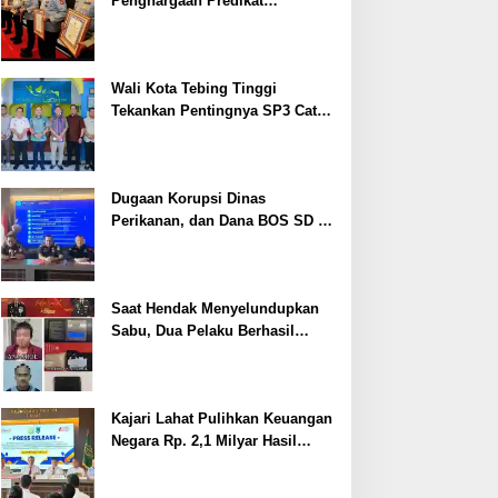
Penghargaan Predikat
Pelayanan Prima dari Polda
Sumsel Tahun 2026
Wali Kota Tebing Tinggi
Tekankan Pentingnya SP3 Catin
Cegah Stunting
Dugaan Korupsi Dinas
Perikanan, dan Dana BOS SD –
SMP Tahun 2025 – 2026 Terus
Dipertajam Kajari Lahat
Saat Hendak Menyelundupkan
Sabu, Dua Pelaku Berhasil
Ditangkap
Kajari Lahat Pulihkan Keuangan
Negara Rp. 2,1 Milyar Hasil
Temuan BPK RI