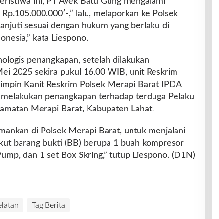
peristiwa ini, PT Ayek Batu Gung mengalami
 Rp.105.000.000′-,” lalu, melaporkan ke Polsek
lanjuti sesuai dengan hukum yang berlaku di
onesia,” kata Liespono.
ologis penangkapan, setelah dilakukan
ei 2025 sekira pukul 16.00 WIB, unit Reskrim
pimpin Kanit Reskrim Polsek Merapi Barat IPDA
ah melakukan penangkapan terhadap terduga Pelaku
amatan Merapi Barat, Kabupaten Lahat.
amankan di Polsek Merapi Barat, untuk menjalani
rikut barang bukti (BB) berupa 1 buah kompresor
Pump, dan 1 set Box Skring,” tutup Liespono. (D1N)
latan
Tag Berita