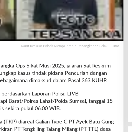
Kanit Reskrim Polsek Merapi Pimpin Penangkapan Pelaku Curat
ngka Ops Sikat Musi 2025, jajaran Sat Reskrim
 ungkap kasus tindak pidana Pencurian dengan
sebagaimana dimaksud dalam Pasal 363 KUHP.
 berdasarkan Laporan Polisi: LP/B-
i Barat/Polres Lahat/Polda Sumsel, tanggal 15
is sekira pukul 06.00 WIB.
a (TKP) diareal Galian Type C PT Ayek Batu Gung
rkiran PT Tengkiling Talang Milang (PT TTL) desa