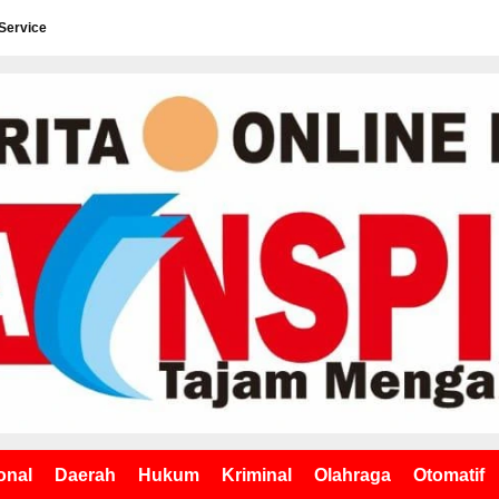
Service
onal
Daerah
Hukum
Kriminal
Olahraga
Otomatif