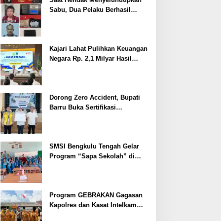
Sabu, Dua Pelaku Berhasil
Ditangkap
Kajari Lahat Pulihkan Keuangan
Negara Rp. 2,1 Milyar Hasil
Temuan BPK RI
Dorong Zero Accident, Bupati
Barru Buka Sertifikasi
Supervisor K3 Konstruksi
SMSI Bengkulu Tengah Gelar
Program “Sapa Sekolah” di
SMAN 1 Bengkulu Tengah
Program GEBRAKAN Gagasan
Kapolres dan Kasat Intelkam
Polres Lahat Menyasar ke Siswa