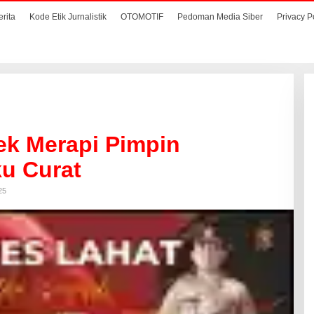
erita
Kode Etik Jurnalistik
OTOMOTIF
Pedoman Media Siber
Privacy P
ek Merapi Pimpin
u Curat
25