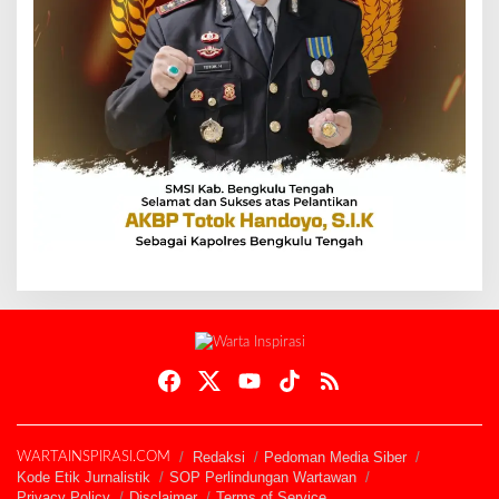
Redaksi
Pedoman Media Siber
WARTAINSPIRASI.COM
Kode Etik Jurnalistik
SOP Perlindungan Wartawan
Privacy Policy
Disclaimer
Terms of Service