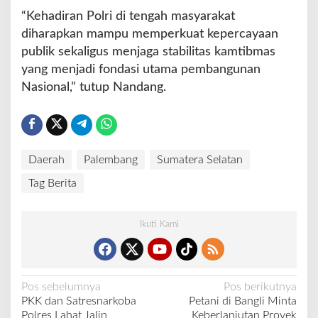
“Kehadiran Polri di tengah masyarakat
diharapkan mampu memperkuat kepercayaan
publik sekaligus menjaga stabilitas kamtibmas
yang menjadi fondasi utama pembangunan
Nasional,” tutup Nandang.
Daerah
Palembang
Sumatera Selatan
Tag Berita
Ikuti Kami
N
Pos sebelumnya
Pos berikutnya
PKK dan Satresnarkoba
Petani di Bangli Minta
a
Polres Lahat Jalin
Keberlanjutan Proyek