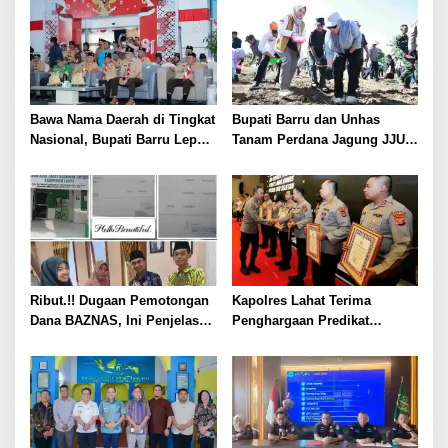
Bawa Nama Daerah di Tingkat
Bupati Barru dan Unhas
Nasional, Bupati Barru Lepas
Tanam Perdana Jagung JJUH,
Kontingen Jambore Nasional
Perkuat Ketahanan Pangan
XII
dan Kesejahteraan Petani
Ribut.!! Dugaan Pemotongan
Kapolres Lahat Terima
Dana BAZNAS, Ini Penjelasan
Penghargaan Predikat
Ketua BAZNAS Lahat
Pelayanan Prima dari Polda
Sumsel Tahun 2026