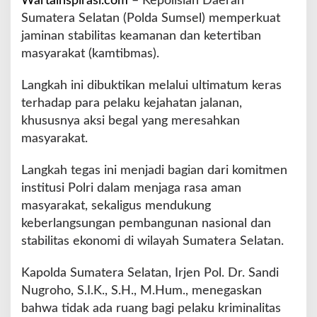
Wartainspirasi.com
– Kepolisian Daerah
l
Sumatera Selatan (Polda Sumsel) memperkuat
d
a
jaminan stabilitas keamanan dan ketertiban
n
masyarakat (kamtibmas).
B
u
Langkah ini dibuktikan melalui ultimatum keras
k
terhadap para pelaku kejahatan jalanan,
a
A
khususnya aksi begal yang meresahkan
k
masyarakat.
s
e
Langkah tegas ini menjadi bagian dari komitmen
s
institusi Polri dalam menjaga rasa aman
L
a
masyarakat, sekaligus mendukung
p
keberlangsungan pembangunan nasional dan
o
stabilitas ekonomi di wilayah Sumatera Selatan.
r
a
Kapolda Sumatera Selatan, Irjen Pol. Dr. Sandi
n
1
Nugroho, S.I.K., S.H., M.Hum., menegaskan
1
bahwa tidak ada ruang bagi pelaku kriminalitas
0