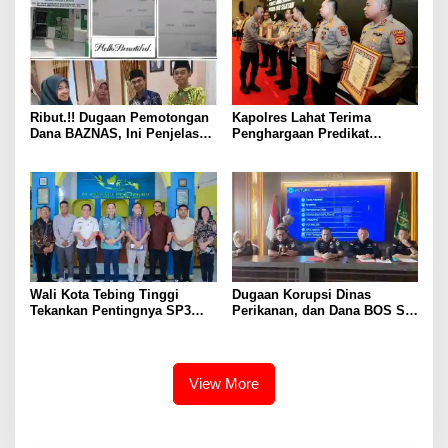
Ribut.!! Dugaan Pemotongan
Kapolres Lahat Terima
Dana BAZNAS, Ini Penjelasan
Penghargaan Predikat
Ketua BAZNAS Lahat
Pelayanan Prima dari Polda
Sumsel Tahun 2026
Wali Kota Tebing Tinggi
Dugaan Korupsi Dinas
Tekankan Pentingnya SP3
Perikanan, dan Dana BOS SD
Catin Cegah Stunting
– SMP Tahun 2025 – 2026
Terus Dipertajam Kajari Lahat
View More