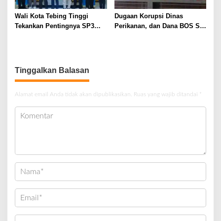
Wali Kota Tebing Tinggi
Dugaan Korupsi Dinas
Tekankan Pentingnya SP3
Perikanan, dan Dana BOS SD
Catin Cegah Stunting
– SMP Tahun 2025 – 2026
Terus Dipertajam Kajari Lahat
Tinggalkan Balasan
Alamat email Anda tidak akan dipublikasikan.
Ruas yang wajib ditandai
*