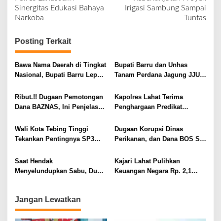
v
Sinergitas Edukasi Bahaya
Irigasi Sambung Sampai
Narkoba
Tuntas
i
g
Posting Terkait
a
s
Bawa Nama Daerah di Tingkat
Bupati Barru dan Unhas
i
Nasional, Bupati Barru Lepas
Tanam Perdana Jagung JJUH,
Kontingen Jambore Nasional
Perkuat Ketahanan Pangan
p
XII
dan Kesejahteraan Petani
Ribut.!! Dugaan Pemotongan
Kapolres Lahat Terima
o
Dana BAZNAS, Ini Penjelasan
Penghargaan Predikat
s
Ketua BAZNAS Lahat
Pelayanan Prima dari Polda
Sumsel Tahun 2026
Wali Kota Tebing Tinggi
Dugaan Korupsi Dinas
Tekankan Pentingnya SP3
Perikanan, dan Dana BOS SD
Catin Cegah Stunting
– SMP Tahun 2025 – 2026
Terus Dipertajam Kajari Lahat
Saat Hendak
Kajari Lahat Pulihkan
Menyelundupkan Sabu, Dua
Keuangan Negara Rp. 2,1
Pelaku Berhasil Ditangkap
Milyar Hasil Temuan BPK RI
Jangan Lewatkan