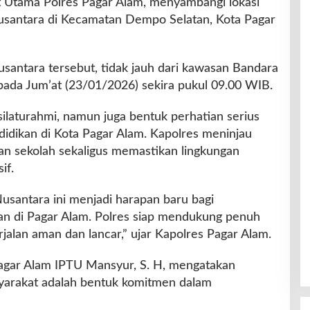
bat Utama Polres Pagar Alam, menyambangi lokasi
antara di Kecamatan Dempo Selatan, Kota Pagar
ntara tersebut, tidak jauh dari kawasan Bandara
pada Jum’at (23/01/2026) sekira pukul 09.00 WIB.
silaturahmi, namun juga bentuk perhatian serius
idikan di Kota Pagar Alam. Kapolres meninjau
n sekolah sekaligus memastikan lingkungan
if.
antara ini menjadi harapan baru bagi
kan di Pagar Alam. Polres siap mendukung penuh
alan aman dan lancar,” ujar Kapolres Pagar Alam.
agar Alam IPTU Mansyur, S. H, mengatakan
syarakat adalah bentuk komitmen dalam