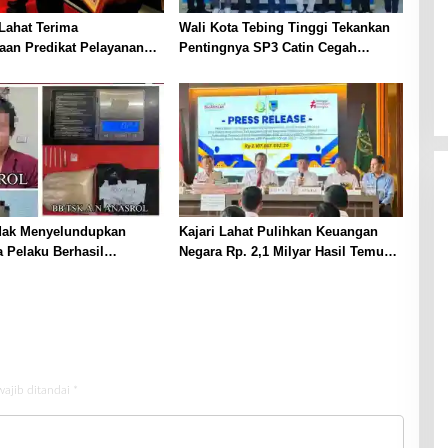
Lahat Terima
Wali Kota Tebing Tinggi Tekankan
aan Predikat Pelayanan
Pentingnya SP3 Catin Cegah
ri Polda Sumsel Tahun
Stunting
dak Menyelundupkan
Kajari Lahat Pulihkan Keuangan
 Pelaku Berhasil
Negara Rp. 2,1 Milyar Hasil Temuan
p
BPK RI
wajib ditandai
*