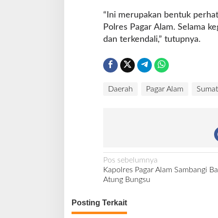
a
“Ini merupakan bentuk perhat
Polres Pagar Alam. Selama kegi
dan terkendali,” tutupnya.
Daerah
Pagar Alam
Sumat
N
Pos sebelumnya
Kapolres Pagar Alam Sambangi B
a
Atung Bungsu
v
i
Posting Terkait
g