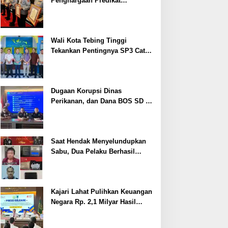
Penghargaan Predikat
Pelayanan Prima dari Polda
Sumsel Tahun 2026
Wali Kota Tebing Tinggi
Tekankan Pentingnya SP3 Catin
Cegah Stunting
Dugaan Korupsi Dinas
Perikanan, dan Dana BOS SD –
SMP Tahun 2025 – 2026 Terus
Dipertajam Kajari Lahat
Saat Hendak Menyelundupkan
Sabu, Dua Pelaku Berhasil
Ditangkap
Kajari Lahat Pulihkan Keuangan
Negara Rp. 2,1 Milyar Hasil
Temuan BPK RI