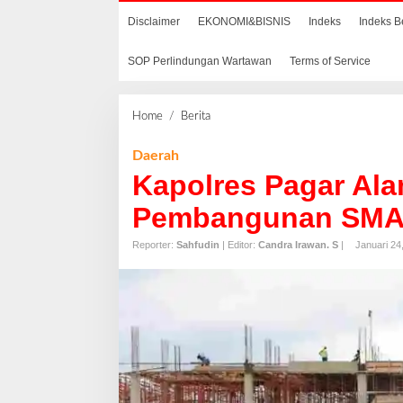
Disclaimer
EKONOMI&BISNIS
Indeks
Indeks B
SOP Perlindungan Wartawan
Terms of Service
Home
/
Berita
K
a
p
Daerah
o
Kapolres Pagar Al
l
r
Pembangunan SMA 
e
s
Reporter:
Sahfudin
| Editor:
Candra Irawan. S
|
Januari 24
P
a
g
a
r
A
l
a