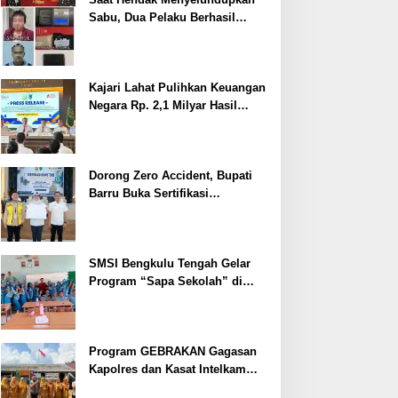
Sabu, Dua Pelaku Berhasil
Ditangkap
Kajari Lahat Pulihkan Keuangan
Negara Rp. 2,1 Milyar Hasil
Temuan BPK RI
Dorong Zero Accident, Bupati
Barru Buka Sertifikasi
Supervisor K3 Konstruksi
SMSI Bengkulu Tengah Gelar
Program “Sapa Sekolah” di
SMAN 1 Bengkulu Tengah
Program GEBRAKAN Gagasan
Kapolres dan Kasat Intelkam
Polres Lahat Menyasar ke Siswa