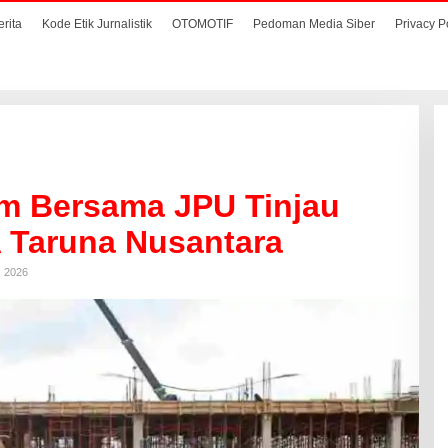
erita
Kode Etik Jurnalistik
OTOMOTIF
Pedoman Media Siber
Privacy P
am Bersama JPU Tinjau
Taruna Nusantara
, 2026