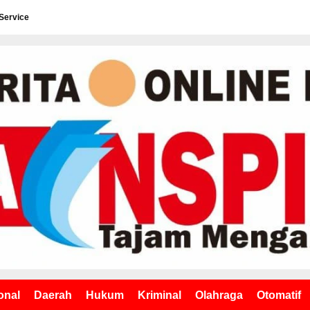
Service
onal
Daerah
Hukum
Kriminal
Olahraga
Otomatif