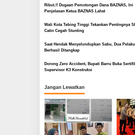
Ribut.!! Dugaan Pemotongan Dana BAZNAS, Ini
a
Penjelasan Ketua BAZNAS Lahat
s
i
Wali Kota Tebing Tinggi Tekankan Pentingnya S
Catin Cegah Stunting
p
o
Saat Hendak Menyelundupkan Sabu, Dua Pelaku
s
Berhasil Ditangkap
Dorong Zero Accident, Bupati Barru Buka Sertifi
Supervisor K3 Konstruksi
Jangan Lewatkan