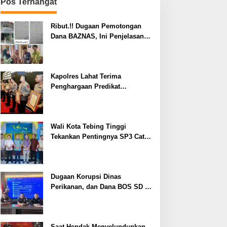
Pos Terhangat
Ribut.!! Dugaan Pemotongan
Dana BAZNAS, Ini Penjelasan
Ketua BAZNAS Lahat
Kapolres Lahat Terima
Penghargaan Predikat
Pelayanan Prima dari Polda
Sumsel Tahun 2026
Wali Kota Tebing Tinggi
Tekankan Pentingnya SP3 Catin
Cegah Stunting
Dugaan Korupsi Dinas
Perikanan, dan Dana BOS SD –
SMP Tahun 2025 – 2026 Terus
Dipertajam Kajari Lahat
Saat Hendak Menyelundupkan