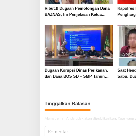
Ribut.!! Dugaan Pemotongan Dana
Kapolres 
BAZNAS, Ini Penjelasan Ketua
Pengharg
BAZNAS Lahat
Prima da
2026
Dugaan Korupsi Dinas Perikanan,
Saat Hen
dan Dana BOS SD – SMP Tahun
Sabu, Dua
2025 – 2026 Terus Dipertajam Kajari
Ditangka
Lahat
Tinggalkan Balasan
Alamat email Anda tidak akan dipublikasikan.
Ruas yang 