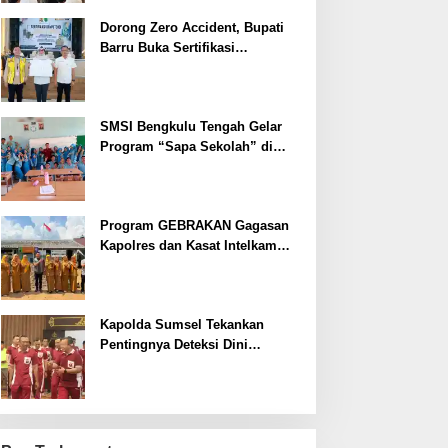
Dorong Zero Accident, Bupati
Barru Buka Sertifikasi
Supervisor K3 Konstruksi
SMSI Bengkulu Tengah Gelar
Program “Sapa Sekolah” di
SMAN 1 Bengkulu Tengah
Program GEBRAKAN Gagasan
Kapolres dan Kasat Intelkam
Polres Lahat Menyasar ke Siswa
SDN dan SMPN di Jarai
Kapolda Sumsel Tekankan
Pentingnya Deteksi Dini
Kesehatan untuk Optimalisasi
Pelayanan Kepolisian