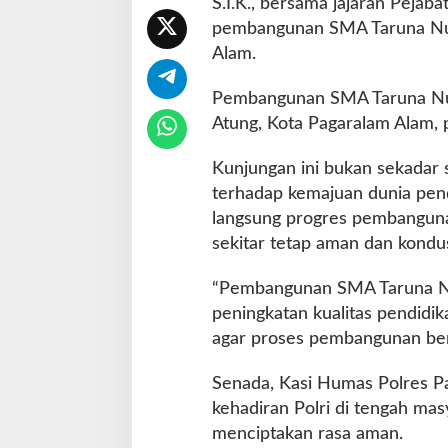
S.I.K., bersama jajaran Peja
g
pembangunan SMA Taruna Nus
u
Alam.
n
a
n
Pembangunan SMA Taruna Nusa
S
Atung, Kota Pagaralam Alam, 
M
A
Kunjungan ini bukan sekadar 
T
terhadap kemajuan dunia pend
a
r
langsung progres pembanguna
u
sekitar tetap aman dan kondus
n
a
“Pembangunan SMA Taruna Nus
N
peningkatan kualitas pendidi
u
s
agar proses pembangunan berj
a
n
Senada, Kasi Humas Polres P
t
kehadiran Polri di tengah ma
a
menciptakan rasa aman.
r