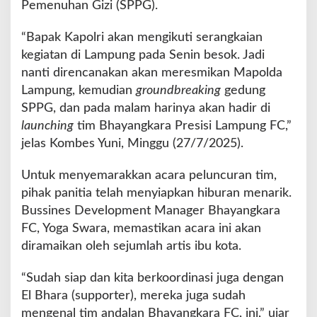
Pemenuhan Gizi (SPPG).
n
g
k
“Bapak Kapolri akan mengikuti serangkaian
a
kegiatan di Lampung pada Senin besok. Jadi
r
nanti direncanakan akan meresmikan Mapolda
a
Lampung, kemudian
P
groundbreaking
gedung
r
SPPG, dan pada malam harinya akan hadir di
e
launching
tim Bhayangkara Presisi Lampung FC,”
s
jelas Kombes Yuni, Minggu (27/7/2025).
i
s
Untuk menyemarakkan acara peluncuran tim,
i
L
pihak panitia telah menyiapkan hiburan menarik.
a
Bussines Development Manager Bhayangkara
m
FC, Yoga Swara, memastikan acara ini akan
p
diramaikan oleh sejumlah artis ibu kota.
u
n
g
“Sudah siap dan kita berkoordinasi juga dengan
F
El Bhara (supporter), mereka juga sudah
C
mengenal tim andalan Bhayangkara FC, ini,” ujar