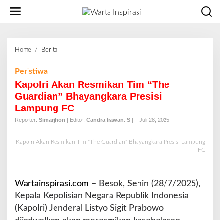
L
e
w
a
t
Home
/
Berita
K
i
a
k
p
Peristiwa
e
o
Kapolri Akan Resmikan Tim “The
k
l
o
Guardian” Bhayangkara Presisi
r
n
Lampung FC
i
t
A
Reporter:
Simarjhon
| Editor:
Candra Irawan. S
|
Juli 28, 2025
e
k
n
a
Kapolri Akan Resmikan Tim "The Guardian" Bhayangkara Presisi Lampung
n
FC
R
e
s
Wartainspirasi.com
– Besok, Senin (28/7/2025),
m
Kepala Kepolisian Negara Republik Indonesia
i
(Kapolri) Jenderal Listyo Sigit Prabowo
k
a