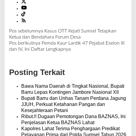
Pos sebelumnya
Kasus OTT Kejati Sumsel Tetapkan
N
Ketua dan Bendahara Forum Desa
a
Pos berikutnya
Pemda Kaur Lantik 47 Pejabat Eselon III
v
dan IV, Ini Daftar Lengkapnya
i
g
a
Posting Terkait
s
i
p
Bawa Nama Daerah di Tingkat Nasional, Bupati
o
Barru Lepas Kontingen Jambore Nasional XII
s
Bupati Barru dan Unhas Tanam Perdana Jagung
JJUH, Perkuat Ketahanan Pangan dan
Kesejahteraan Petani
Ribut.!! Dugaan Pemotongan Dana BAZNAS, Ini
Penjelasan Ketua BAZNAS Lahat
Kapolres Lahat Terima Penghargaan Predikat
Pelayanan Prima dari Polda Sumsel Tahun 2026