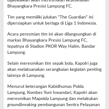
dijadwalkan akan meresmikan kesebelasan
n
Bhayangkara Presisi Lampung FC.
T
i
Tim yang memiliki julukan “The Guardian” ini
m
dipersiapkan untuk berlaga di Liga 1 Indonesia.
"
T
h
Acara peresmian tim ini akan dilangsungkan di
e
markas Bhayangkara Presisi Lampung FC,
G
tepatnya di Stadion PKOR Way Halim, Bandar
u
Lampung.
a
r
d
Selain meresmikan tim sepak bola, Kapolri juga
i
akan melaksanakan serangkaian kegiatan penting
a
lainnya di Lampung.
n
"
Menurut keterangan Kabidhumas Polda
B
h
Lampung, Kombes Yuni Iswandari, Kapolri akan
a
meresmikan Mapolda Lampung dan melakukan
y
groundbreaking
pembangunan Sentra Pelayanan
a