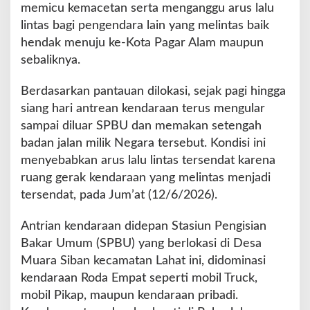
u
memicu kemacetan serta menganggu arus lalu
a
lintas bagi pengendara lain yang melintas baik
r
hendak menuju ke-Kota Pagar Alam maupun
a
sebaliknya.
S
i
b
Berdasarkan pantauan dilokasi, sejak pagi hingga
a
siang hari antrean kendaraan terus mengular
n
sampai diluar SPBU dan memakan setengah
A
badan jalan milik Negara tersebut. Kondisi ini
g
a
menyebabkan arus lalu lintas tersendat karena
r
ruang gerak kendaraan yang melintas menjadi
A
tersendat, pada Jum’at (12/6/2026).
d
a
Antrian kendaraan didepan Stasiun Pengisian
P
e
Bakar Umum (SPBU) yang berlokasi di Desa
t
Muara Siban kecamatan Lahat ini, didominasi
u
kendaraan Roda Empat seperti mobil Truck,
g
mobil Pikap, maupun kendaraan pribadi.
a
s