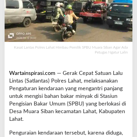
a
h
a
t
H
i
m
b
Kasat Lantas Polres Lahat Himbau Pemilik SPBU Muara Siban Agar Ada
Petugas Ngatur Lalin
a
u
P
e
Wartainspirasi.com
— Gerak Cepat Satuan Lalu
m
Lintas (Satlantas) Polres Lahat, melaksanakan
i
Pengaturan kendaraan yang mengantri panjang
l
untuk mengisi bahan bakar minyak di Stasiun
i
k
Pengisian Bakar Umum (SPBU) yang berlokasi di
S
Desa Muara Siban kecamatan Lahat, Kabupaten
P
Lahat.
B
U
Penguraian kendaraan tersebut, karena diduga,
M