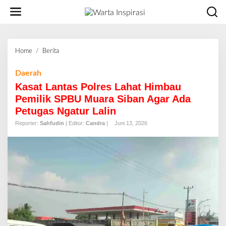
L
e
w
a
t
Home
/
Berita
K
i
a
k
s
Daerah
e
a
Kasat Lantas Polres Lahat Himbau
k
t
o
Pemilik SPBU Muara Siban Agar Ada
L
n
Petugas Ngatur Lalin
a
t
n
Reporter:
Sahfudin
| Editor:
Candra
|
Juni 13, 2026
e
t
n
a
s
P
o
l
r
e
s
L