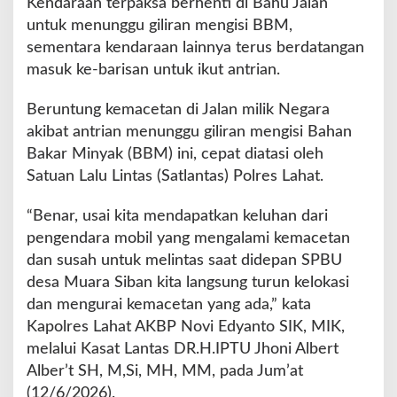
Kendaraan terpaksa berhenti di Bahu Jalan
N
untuk menunggu giliran mengisi BBM,
g
sementara kendaraan lainnya terus berdatangan
a
masuk ke-barisan untuk ikut antrian.
t
u
r
Beruntung kemacetan di Jalan milik Negara
L
akibat antrian menunggu giliran mengisi Bahan
a
Bakar Minyak (BBM) ini, cepat diatasi oleh
l
Satuan Lalu Lintas (Satlantas) Polres Lahat.
i
n
“Benar, usai kita mendapatkan keluhan dari
pengendara mobil yang mengalami kemacetan
dan susah untuk melintas saat didepan SPBU
desa Muara Siban kita langsung turun kelokasi
dan mengurai kemacetan yang ada,” kata
Kapolres Lahat AKBP Novi Edyanto SIK, MIK,
melalui Kasat Lantas DR.H.IPTU Jhoni Albert
Alber’t SH, M,Si, MH, MM, pada Jum’at
(12/6/2026).