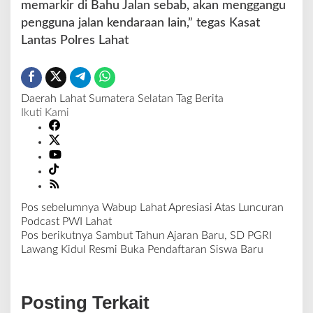
memarkir di Bahu Jalan sebab, akan menggangu
pengguna jalan kendaraan lain,” tegas Kasat
Lantas Polres Lahat
Daerah
Lahat
Sumatera Selatan
Tag Berita
Ikuti Kami
Pos sebelumnya
Wabup Lahat Apresiasi Atas Luncuran
N
Podcast PWI Lahat
a
Pos berikutnya
Sambut Tahun Ajaran Baru, SD PGRI
v
Lawang Kidul Resmi Buka Pendaftaran Siswa Baru
i
g
a
Posting Terkait
s