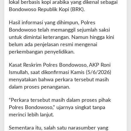
e
lokal berbasis kopi arabika yang dikenal sebagai
g
Bondowoso Republik Kopi (BRK).
i
o
Hasil informasi yang dihimpun, Polres
n
Bondowoso telah memanggil sejumlah saksi
a
l
untuk dimintai keterangan. Namun hingga kini
5
belum ada penjelasan resmi mengenai
B
perkembangan penyelidikan.
e
l
Kasat Reskrim Polres Bondowoso, AKP Roni
u
m
Ismullah, saat dikonfirmasi Kamis (5/6/2026)
M
menyatakan bahwa perkara tersebut masih
e
dalam proses penanganan.
n
e
“Perkara tersebut masih dalam proses pihak
m
u
Polres Bondowoso,” ujarnya singkat tanpa
i
merinci lebih lanjut.
T
i
Sementara itu, salah satu narasumber yang
t