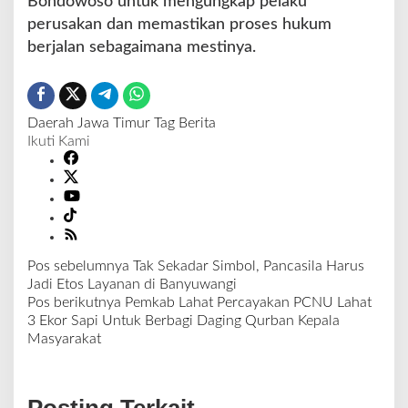
Bondowoso untuk mengungkap pelaku
perusakan dan memastikan proses hukum
berjalan sebagaimana mestinya.
Daerah
Jawa Timur
Tag Berita
Ikuti Kami
Pos sebelumnya
Tak Sekadar Simbol, Pancasila Harus
N
Jadi Etos Layanan di Banyuwangi
a
Pos berikutnya
Pemkab Lahat Percayakan PCNU Lahat
v
3 Ekor Sapi Untuk Berbagi Daging Qurban Kepala
i
Masyarakat
g
a
s
Posting Terkait