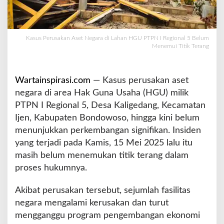
N
e
g
a
Kasus Perusakan Aset Negara di Lahan HGU PTPN I Regional 5 Belum
Menemui Titik Terang
r
a
d
i
Wartainspirasi.com
— Kasus perusakan aset
L
negara di area Hak Guna Usaha (HGU) milik
a
PTPN I Regional 5, Desa Kaligedang, Kecamatan
h
a
Ijen, Kabupaten Bondowoso, hingga kini belum
n
menunjukkan perkembangan signifikan. Insiden
H
yang terjadi pada Kamis, 15 Mei 2025 lalu itu
G
masih belum menemukan titik terang dalam
U
P
proses hukumnya.
T
P
Akibat perusakan tersebut, sejumlah fasilitas
N
negara mengalami kerusakan dan turut
I
mengganggu program pengembangan ekonomi
R