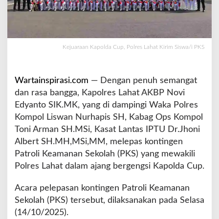
p
,
P
o
l
Kejuaraan Kapolda Cup, Polres Lahat Kirim Siswa/i PKS
r
e
s
Wartainspirasi.com
— Dengan penuh semangat
L
dan rasa bangga, Kapolres Lahat AKBP Novi
a
Edyanto SIK.MK, yang di dampingi Waka Polres
h
a
Kompol Liswan Nurhapis SH, Kabag Ops Kompol
t
Toni Arman SH.MSi, Kasat Lantas IPTU Dr.Jhoni
K
Albert SH.MH,MSi,MM, melepas kontingen
i
Patroli Keamanan Sekolah (PKS) yang mewakili
r
i
Polres Lahat dalam ajang bergengsi Kapolda Cup.
m
S
Acara pelepasan kontingen Patroli Keamanan
i
Sekolah (PKS) tersebut, dilaksanakan pada Selasa
s
(14/10/2025).
w