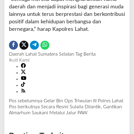
daerah dan menjadi inspirasi bagi generasi muda
lainnya untuk terus berprestasi dan berkontribusi
positif dalam kehidupan berbangsa dan
bernegara,” harap Kapolres Lahat.
Daerah
Lahat
Sumatera Selatan
Tag Berita
Ikuti Kami
Pos sebelumnya
Gelar Bin Ops Triwulan III Polres Lahat
N
Pos berikutnya
Secara Resmi Sulaila Dilantik, Gantikan
a
Almarhum Saukani Melalui Jalur PAW
v
i
g