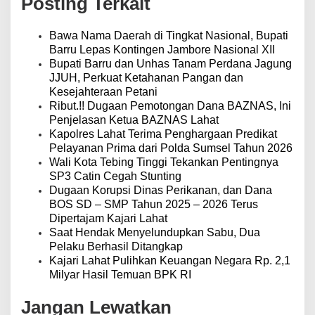
Posting Terkait
a
s
i
Bawa Nama Daerah di Tingkat Nasional, Bupati
p
Barru Lepas Kontingen Jambore Nasional XII
o
Bupati Barru dan Unhas Tanam Perdana Jagung
s
JJUH, Perkuat Ketahanan Pangan dan
Kesejahteraan Petani
Ribut.!! Dugaan Pemotongan Dana BAZNAS, Ini
Penjelasan Ketua BAZNAS Lahat
Kapolres Lahat Terima Penghargaan Predikat
Pelayanan Prima dari Polda Sumsel Tahun 2026
Wali Kota Tebing Tinggi Tekankan Pentingnya
SP3 Catin Cegah Stunting
Dugaan Korupsi Dinas Perikanan, dan Dana
BOS SD – SMP Tahun 2025 – 2026 Terus
Dipertajam Kajari Lahat
Saat Hendak Menyelundupkan Sabu, Dua
Pelaku Berhasil Ditangkap
Kajari Lahat Pulihkan Keuangan Negara Rp. 2,1
Milyar Hasil Temuan BPK RI
Jangan Lewatkan