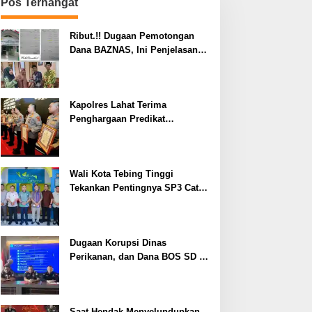
Pos Terhangat
Ribut.!! Dugaan Pemotongan
Dana BAZNAS, Ini Penjelasan
Ketua BAZNAS Lahat
Kapolres Lahat Terima
Penghargaan Predikat
Pelayanan Prima dari Polda
Sumsel Tahun 2026
Wali Kota Tebing Tinggi
Tekankan Pentingnya SP3 Catin
Cegah Stunting
Dugaan Korupsi Dinas
Perikanan, dan Dana BOS SD –
SMP Tahun 2025 – 2026 Terus
Dipertajam Kajari Lahat
Saat Hendak Menyelundupkan