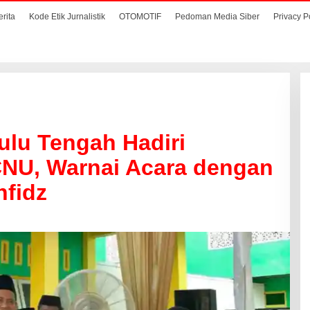
erita
Kode Etik Jurnalistik
OTOMOTIF
Pedoman Media Siber
Privacy P
lu Tengah Hadiri
CNU, Warnai Acara dengan
hfidz