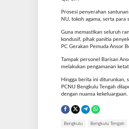
n
g
Prosesi penyerahan santunan 
a
NU, tokoh agama, serta para 
n
S
a
Guna memastikan seluruh rang
n
kondusif, pihak panitia penye
t
PC Gerakan Pemuda Ansor Be
u
n
Tampak personel Barisan Anso
a
n
melakukan pengamanan ketat s
S
a
Hingga berita ini diturunkan
n
PCNU Bengkulu Tengah dilapo
t
dengan nuansa kekeluargaan.
r
i
T
a
h
f
Bengkulu
Bengkulu Tengah
i