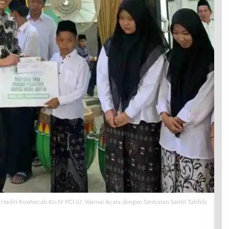
adiri Konfercab Ke-IV PCNU, Warnai Acara dengan Santunan Santri Tahfidz