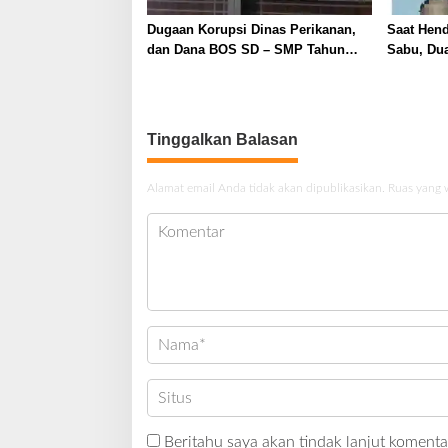
Dugaan Korupsi Dinas Perikanan,
Saat Hen
dan Dana BOS SD – SMP Tahun
Sabu, Dua
2025 – 2026 Terus Dipertajam Kajari
Ditangka
Lahat
Tinggalkan Balasan
Alamat email Anda tidak akan dipublikasikan.
Ruas yang 
Beritahu saya akan tindak lanjut komentar