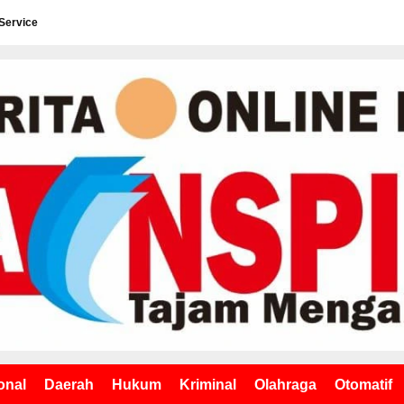
Service
onal
Daerah
Hukum
Kriminal
Olahraga
Otomatif