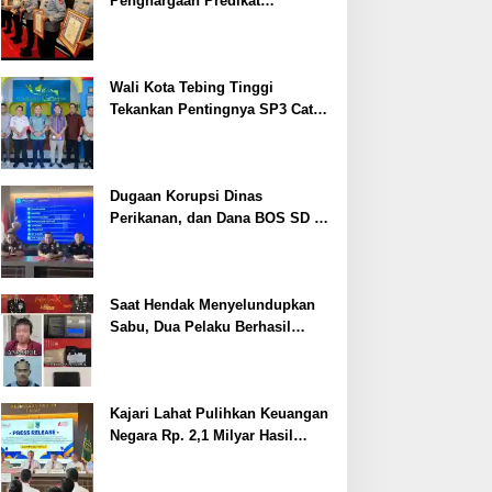
Penghargaan Predikat
Pelayanan Prima dari Polda
Sumsel Tahun 2026
Wali Kota Tebing Tinggi
Tekankan Pentingnya SP3 Catin
Cegah Stunting
Dugaan Korupsi Dinas
Perikanan, dan Dana BOS SD –
SMP Tahun 2025 – 2026 Terus
Dipertajam Kajari Lahat
Saat Hendak Menyelundupkan
Sabu, Dua Pelaku Berhasil
Ditangkap
Kajari Lahat Pulihkan Keuangan
Negara Rp. 2,1 Milyar Hasil
Temuan BPK RI