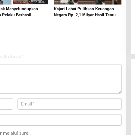
dak Menyelundupkan
Kajari Lahat Pulihkan Keuangan
 Pelaku Berhasil
Negara Rp. 2,1 Milyar Hasil Temuan
p
BPK RI
wajib ditandai
*
 melalui surel.