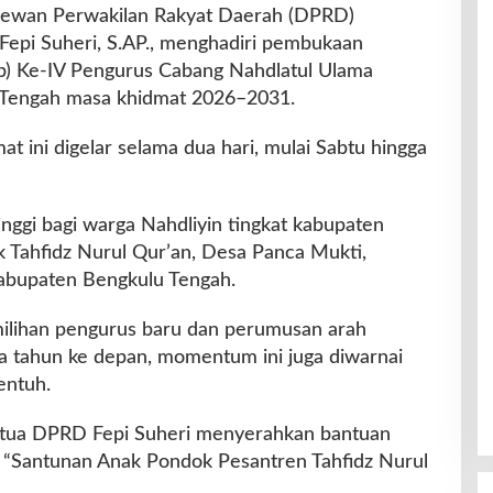
ewan Perwakilan Rakyat Daerah (DPRD)
Fepi Suheri, S.AP., menghadiri pembukaan
b) Ke-IV Pengurus Cabang Nahdlatul Ulama
Tengah masa khidmat 2026–2031.
t ini digelar selama dua hari, mulai Sabtu hingga
ggi bagi warga Nahdliyin tingkat kabupaten
k Tahfidz Nurul Qur’an, Desa Panca Mukti,
abupaten Bengkulu Tengah.
milihan pengurus baru dan perumusan arah
ma tahun ke depan, momentum ini juga diwarnai
entuh.
 Ketua DPRD Fepi Suheri menyerahkan bantuan
a “Santunan Anak Pondok Pesantren Tahfidz Nurul