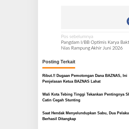
d
z
N
Pos sebelumnya
Pangdam I/BB Optimis Karya Bakti
a
Nias Rampung Akhir Juni 2026
v
i
Posting Terkait
g
Ribut.!! Dugaan Pemotongan Dana BAZNAS, Ini
a
Penjelasan Ketua BAZNAS Lahat
s
i
Wali Kota Tebing Tinggi Tekankan Pentingnya S
Catin Cegah Stunting
p
o
Saat Hendak Menyelundupkan Sabu, Dua Pelaku
s
Berhasil Ditangkap