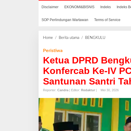
Disclaimer
EKONOMI&BISNIS
Indeks
Indeks B
SOP Perlindungan Wartawan
Terms of Service
Home
/
Berita utama
/
BENGKULU
K
e
t
Peristiwa
u
Ketua DPRD Bengku
a
D
Konfercab Ke-IV P
P
Santunan Santri Ta
R
D
Reporter:
Candra
| Editor:
Redaktur
|
Mei 30, 2026
B
e
n
g
k
u
l