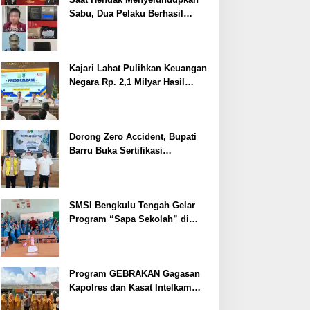
Sabu, Dua Pelaku Berhasil
Ditangkap
Kajari Lahat Pulihkan Keuangan
Negara Rp. 2,1 Milyar Hasil
Temuan BPK RI
Dorong Zero Accident, Bupati
Barru Buka Sertifikasi
Supervisor K3 Konstruksi
SMSI Bengkulu Tengah Gelar
Program “Sapa Sekolah” di
SMAN 1 Bengkulu Tengah
Program GEBRAKAN Gagasan
Kapolres dan Kasat Intelkam
Polres Lahat Menyasar ke Siswa