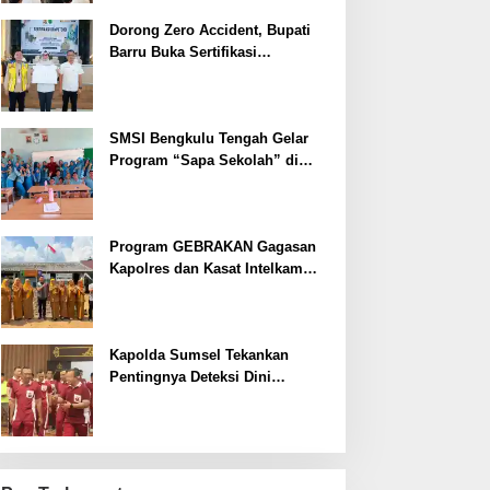
Dorong Zero Accident, Bupati
Barru Buka Sertifikasi
Supervisor K3 Konstruksi
SMSI Bengkulu Tengah Gelar
Program “Sapa Sekolah” di
SMAN 1 Bengkulu Tengah
Program GEBRAKAN Gagasan
Kapolres dan Kasat Intelkam
Polres Lahat Menyasar ke Siswa
SDN dan SMPN di Jarai
Kapolda Sumsel Tekankan
Pentingnya Deteksi Dini
Kesehatan untuk Optimalisasi
Pelayanan Kepolisian