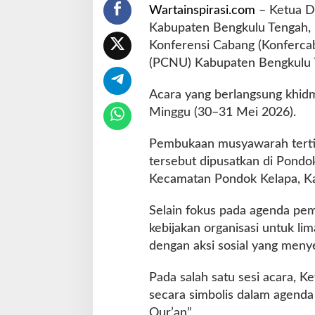
Wartainspirasi.com
– Ketua D
e
-
Kabupaten Bengkulu Tengah, 
I
Konferensi Cabang (Konferca
V
(PCNU) Kabupaten Bengkulu 
P
C
Acara yang berlangsung khidma
N
U
Minggu (30–31 Mei 2026).
,
W
Pembukaan musyawarah tertin
a
tersebut dipusatkan di Pondo
r
Kecamatan Pondok Kelapa, K
n
a
i
Selain fokus pada agenda pe
A
kebijakan organisasi untuk li
c
dengan aksi sosial yang meny
a
r
Pada salah satu sesi acara,
a
d
secara simbolis dalam agend
e
Qur’an”.