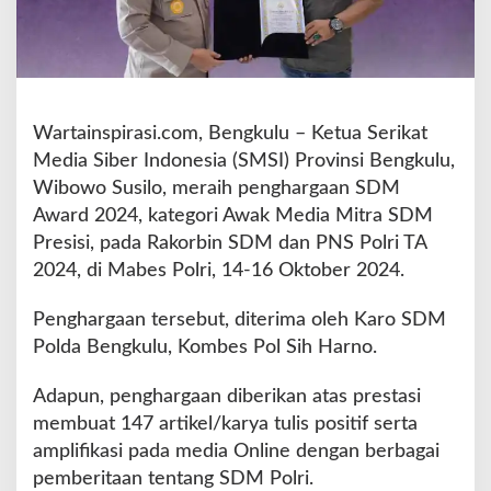
a
i
h
P
e
n
Wartainspirasi.com, Bengkulu – Ketua Serikat
g
Media Siber Indonesia (SMSI) Provinsi Bengkulu,
h
Wibowo Susilo, meraih penghargaan SDM
a
r
Award 2024, kategori Awak Media Mitra SDM
g
Presisi, pada Rakorbin SDM dan PNS Polri TA
a
2024, di Mabes Polri, 14-16 Oktober 2024.
a
n
Penghargaan tersebut, diterima oleh Karo SDM
S
D
Polda Bengkulu, Kombes Pol Sih Harno.
M
A
Adapun, penghargaan diberikan atas prestasi
w
membuat 147 artikel/karya tulis positif serta
a
amplifikasi pada media Online dengan berbagai
r
d
pemberitaan tentang SDM Polri.