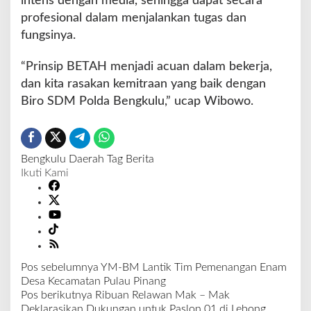
intens dengan media, sehingga dapat secara
profesional dalam menjalankan tugas dan
fungsinya.
“Prinsip BETAH menjadi acuan dalam bekerja,
dan kita rasakan kemitraan yang baik dengan
Biro SDM Polda Bengkulu,” ucap Wibowo.
Bengkulu
Daerah
Tag Berita
Ikuti Kami
Pos sebelumnya
YM-BM Lantik Tim Pemenangan Enam
N
Desa Kecamatan Pulau Pinang
a
Pos berikutnya
Ribuan Relawan Mak – Mak
v
Deklarasikan Dukungan untuk Paslon 01 di Lebong