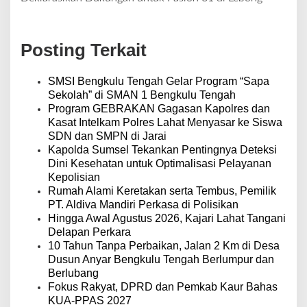
i
g
a
Posting Terkait
s
i
p
SMSI Bengkulu Tengah Gelar Program “Sapa
o
Sekolah” di SMAN 1 Bengkulu Tengah
s
Program GEBRAKAN Gagasan Kapolres dan
Kasat Intelkam Polres Lahat Menyasar ke Siswa
SDN dan SMPN di Jarai
Kapolda Sumsel Tekankan Pentingnya Deteksi
Dini Kesehatan untuk Optimalisasi Pelayanan
Kepolisian
Rumah Alami Keretakan serta Tembus, Pemilik
PT. Aldiva Mandiri Perkasa di Polisikan
Hingga Awal Agustus 2026, Kajari Lahat Tangani
Delapan Perkara
10 Tahun Tanpa Perbaikan, Jalan 2 Km di Desa
Dusun Anyar Bengkulu Tengah Berlumpur dan
Berlubang
Fokus Rakyat, DPRD dan Pemkab Kaur Bahas
KUA-PPAS 2027