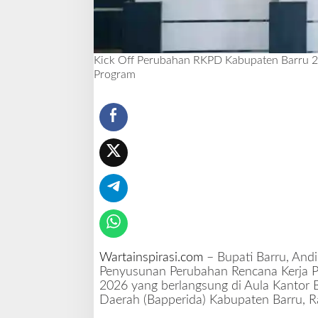
r
u
2
0
Kick Off Perubahan RKPD Kabupaten Barru 20
2
Program
6
,
B
u
p
a
t
i
T
e
g
a
s
Wartainspirasi.com
– Bupati Barru, Andi
k
Penyusunan Perubahan Rencana Kerja 
a
2026 yang berlangsung di Aula Kantor 
n
Daerah (Bapperida) Kabupaten Barru, R
P