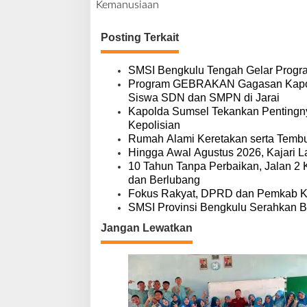
a
Kemanusiaan
v
i
Posting Terkait
g
a
s
SMSI Bengkulu Tengah Gelar Progr
i
Program GEBRAKAN Gagasan Kapolre
p
Siswa SDN dan SMPN di Jarai
o
Kapolda Sumsel Tekankan Pentingny
s
Kepolisian
Rumah Alami Keretakan serta Tembus,
Hingga Awal Agustus 2026, Kajari L
10 Tahun Tanpa Perbaikan, Jalan 2
dan Berlubang
Fokus Rakyat, DPRD dan Pemkab 
SMSI Provinsi Bengkulu Serahkan B
Jangan Lewatkan