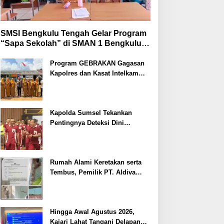
SMSI Bengkulu Tengah Gelar Program
“Sapa Sekolah” di SMAN 1 Bengkulu
Tengah
Program GEBRAKAN Gagasan
Kapolres dan Kasat Intelkam
Polres Lahat Menyasar ke Siswa
SDN dan SMPN di Jarai
Kapolda Sumsel Tekankan
Pentingnya Deteksi Dini
Kesehatan untuk Optimalisasi
Pelayanan Kepolisian
Rumah Alami Keretakan serta
Tembus, Pemilik PT. Aldiva
Mandiri Perkasa di Polisikan
Hingga Awal Agustus 2026,
Kajari Lahat Tangani Delapan