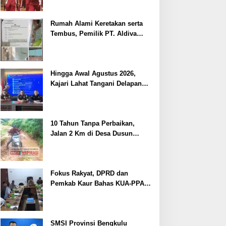
Pelayanan Kepolisian
Rumah Alami Keretakan serta
Tembus, Pemilik PT. Aldiva
Mandiri Perkasa di Polisikan
Hingga Awal Agustus 2026,
Kajari Lahat Tangani Delapan
Perkara
10 Tahun Tanpa Perbaikan,
Jalan 2 Km di Desa Dusun
Anyar Bengkulu Tengah
Berlumpur dan Berlubang
Fokus Rakyat, DPRD dan
Pemkab Kaur Bahas KUA-PPAS
2027
SMSI Provinsi Bengkulu