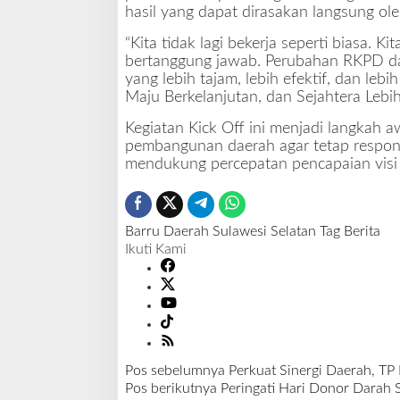
hasil yang dapat dirasakan langsung ol
“Kita tidak lagi bekerja seperti biasa. Ki
bertanggung jawab. Perubahan RKPD da
yang lebih tajam, lebih efektif, dan le
Maju Berkelanjutan, dan Sejahtera Lebi
Kegiatan Kick Off ini menjadi langkah 
pembangunan daerah agar tetap respon
mendukung percepatan pencapaian vis
Barru
Daerah
Sulawesi Selatan
Tag Berita
Ikuti Kami
Pos sebelumnya
Perkuat Sinergi Daerah, TP
N
Pos berikutnya
Peringati Hari Donor Darah S