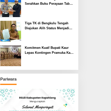
Serahkan Buku Perayaan Tabot
kepada Dirlantas Polda
Bengkulu
Tiga TK di Bengkulu Tengah
Diajukan Alih Status Menjadi
Negeri
Komitmen Kuat! Bupati Kaur
Lepas Kontingen Pramuka Kaur
ke Jamnas XII Cibubur 2026
Pariwara