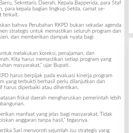
Barru, Sekretaris Daerah, Kepala Bapperida, para Staf
h, para kepala bagian lingkup Setda, camat se-
 terkait.
askan bahwa Perubahan RKPD bukan sekadar agenda
umen strategis untuk memastikan seluruh program dan
fisien, dan memberikan dampak nyata bagi
untuk melakukan koreksi, penajaman, dan
h. Kita harus memastikan setiap program yang
han masyarakat,” ujar Bupati.
D harus berpijak pada evaluasi kinerja program
m yang terbukti berhasil perlu dilanjutkan dan
f harus diperbaiki atau dihentikan.
atasan fiskal daerah mengharuskan pemerintah lebih
mbangunan.
rikan manfaat yang jelas bagi masyarakat. Tidak
skan anggaran tanpa hasil,” tegasnya.
tika Sari menyoroti sejumlah isu strategis yang