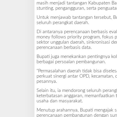
r
masih menjadi tantangan Kabupaten Bar
i
stunting, pengangguran, serta penguat
t
y
Untuk menjawab tantangan tersebut, Bu
P
seluruh perangkat daerah.
r
Di antaranya perencanaan berbasis evalu
o
money follows priority program, fokus
g
sektor unggulan daerah, sinkronisasi d
r
perencanaan berbasis data.
a
m
Bupati juga menekankan pentingnya kol
berbagai persoalan pembangunan.
“Permasalahan daerah tidak bisa diseles
perkuat sinergi antar OPD, kecamatan, 
pesannya.
Selain itu, ia mendorong seluruh peran
keterbatasan anggaran, memanfaatkan t
usaha dan masyarakat.
Menutup arahannya, Bupati mengajak s
perencanaan pembangunan dengan sungg