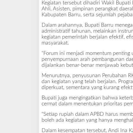
Kegiatan tersebut dihadiri Wakil Bupati 
r
Ahli, Asisten, pimpinan perangkat daera
i
Kabupaten Barru, serta sejumlah pejabat
n
s
Dalam arahannya, Bupati Barru meneg
i
administratif tahunan, melainkan instr
p
kegiatan pemerintah berjalan efektif, e
M
masyarakat.
o
n
“Forum ini menjadi momentum penting 
e
penyempurnaan arah pembangunan daera
y
dijalankan benar-benar menjawab kebutu
F
o
Menurutnya, penyusunan Perubahan RKP
l
dan kegiatan yang telah berjalan. Progra
l
diperkuat, sementara yang kurang efekti
o
Bupati juga mengingatkan bahwa keterb
w
cermat dalam menentukan prioritas pe
s
P
“Setiap rupiah dalam APBD harus membe
r
boleh ada kegiatan yang hanya menghabi
i
o
Dalam kesempatan tersebut, Andi Ina Kar