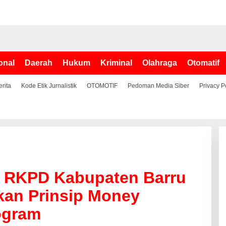
onal
Daerah
Hukum
Kriminal
Olahraga
Otomatif
erita
Kode Etik Jurnalistik
OTOMOTIF
Pedoman Media Siber
Privacy P
n RKPD Kabupaten Barru
kan Prinsip Money
rogram