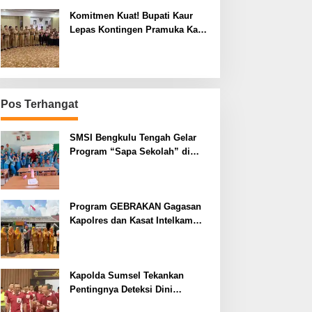
Komitmen Kuat! Bupati Kaur
Lepas Kontingen Pramuka Kaur
ke Jamnas XII Cibubur 2026
Pos Terhangat
SMSI Bengkulu Tengah Gelar
Program “Sapa Sekolah” di
SMAN 1 Bengkulu Tengah
Program GEBRAKAN Gagasan
Kapolres dan Kasat Intelkam
Polres Lahat Menyasar ke Siswa
SDN dan SMPN di Jarai
Kapolda Sumsel Tekankan
Pentingnya Deteksi Dini
Kesehatan untuk Optimalisasi