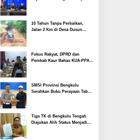
Perkara
10 Tahun Tanpa Perbaikan,
Jalan 2 Km di Desa Dusun
Anyar Bengkulu Tengah
Berlumpur dan Berlubang
Fokus Rakyat, DPRD dan
Pemkab Kaur Bahas KUA-PPAS
2027
SMSI Provinsi Bengkulu
Serahkan Buku Perayaan Tabot
kepada Dirlantas Polda
Bengkulu
Tiga TK di Bengkulu Tengah
Diajukan Alih Status Menjadi
Negeri