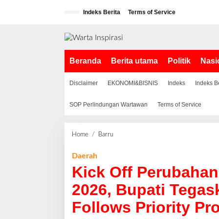
L
Indeks Berita
Terms of Service
e
w
a
t
i
Beranda
Berita utama
Politik
Nasi
k
e
k
Disclaimer
EKONOMI&BISNIS
Indeks
Indeks B
o
n
SOP Perlindungan Wartawan
Terms of Service
t
e
n
Home
/
Barru
K
i
c
Daerah
k
Kick Off Perubaha
O
f
2026, Bupati Tegas
f
Follows Priority P
P
e