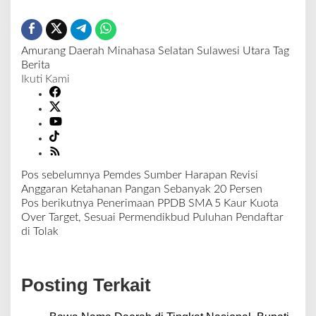
Amurang
Daerah
Minahasa Selatan
Sulawesi Utara
Tag
Berita
Ikuti Kami
Pos sebelumnya
Pemdes Sumber Harapan Revisi
N
Anggaran Ketahanan Pangan Sebanyak 20 Persen
a
Pos berikutnya
Penerimaan PPDB SMA 5 Kaur Kuota
v
Over Target, Sesuai Permendikbud Puluhan Pendaftar
i
di Tolak
g
a
s
Posting Terkait
i
p