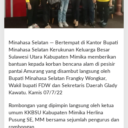
e
n
c
a
n
a
A
Minahasa Selatan — Bertempat di Kantor Bupati
l
Minahasa Selatan Kerukunan Keluarga Besar
a
m
Sulawesi Utara Kabupaten Mimika memberikan
A
bantuan kepada korban bencana alam di pesisir
m
pantai Amurang yang disambut langsung oleh
u
Bupati Minahasa Selatan Frangky Wongkar,
r
a
Wakil bupati FDW dan Sekretaris Daerah Glady
n
Kawatu. Kamis 07/7/22
g
Rombongan yang dipimpin langsung oleh ketua
umum KKBSU Kabupaten Mimika Herlina
Pusung SE, MM bersama sejumlah pengurus dan
rombongan.