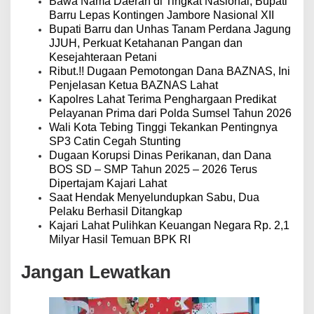
o
Bawa Nama Daerah di Tingkat Nasional, Bupati
s
Barru Lepas Kontingen Jambore Nasional XII
Bupati Barru dan Unhas Tanam Perdana Jagung
JJUH, Perkuat Ketahanan Pangan dan
Kesejahteraan Petani
Ribut.!! Dugaan Pemotongan Dana BAZNAS, Ini
Penjelasan Ketua BAZNAS Lahat
Kapolres Lahat Terima Penghargaan Predikat
Pelayanan Prima dari Polda Sumsel Tahun 2026
Wali Kota Tebing Tinggi Tekankan Pentingnya
SP3 Catin Cegah Stunting
Dugaan Korupsi Dinas Perikanan, dan Dana
BOS SD – SMP Tahun 2025 – 2026 Terus
Dipertajam Kajari Lahat
Saat Hendak Menyelundupkan Sabu, Dua
Pelaku Berhasil Ditangkap
Kajari Lahat Pulihkan Keuangan Negara Rp. 2,1
Milyar Hasil Temuan BPK RI
Jangan Lewatkan