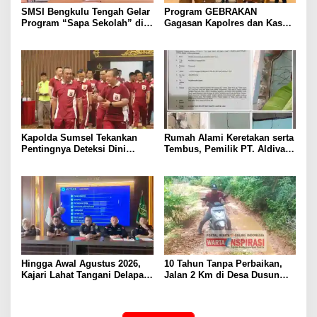
SMSI Bengkulu Tengah Gelar
Program GEBRAKAN
Program “Sapa Sekolah” di
Gagasan Kapolres dan Kasat
SMAN 1 Bengkulu Tengah
Intelkam Polres Lahat
Menyasar ke Siswa SDN dan
SMPN di Jarai
Kapolda Sumsel Tekankan
Rumah Alami Keretakan serta
Pentingnya Deteksi Dini
Tembus, Pemilik PT. Aldiva
Kesehatan untuk Optimalisasi
Mandiri Perkasa di Polisikan
Pelayanan Kepolisian
Hingga Awal Agustus 2026,
10 Tahun Tanpa Perbaikan,
Kajari Lahat Tangani Delapan
Jalan 2 Km di Desa Dusun
Perkara
Anyar Bengkulu Tengah
Berlumpur dan Berlubang