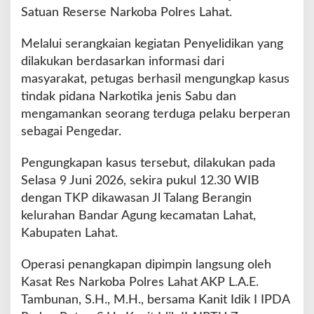
a
Satuan Reserse Narkoba Polres Lahat.
t
B
Melalui serangkaian kegiatan Penyelidikan yang
e
dilakukan berdasarkan informasi dari
r
h
masyarakat, petugas berhasil mengungkap kasus
a
tindak pidana Narkotika jenis Sabu dan
s
mengamankan seorang terduga pelaku berperan
i
sebagai Pengedar.
l
G
u
Pengungkapan kasus tersebut, dilakukan pada
l
Selasa 9 Juni 2026, sekira pukul 12.30 WIB
u
dengan TKP dikawasan Jl Talang Berangin
n
kelurahan Bandar Agung kecamatan Lahat,
g
S
Kabupaten Lahat.
a
t
Operasi penangkapan dipimpin langsung oleh
u
Kasat Res Narkoba Polres Lahat AKP L.A.E.
O
Tambunan, S.H., M.H., bersama Kanit Idik I IPDA
r
a