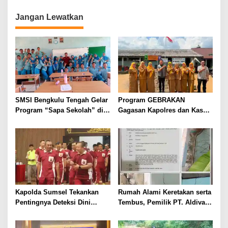
Bengkulu
Jangan Lewatkan
SMSI Bengkulu Tengah Gelar
Program GEBRAKAN
Program “Sapa Sekolah” di
Gagasan Kapolres dan Kasat
SMAN 1 Bengkulu Tengah
Intelkam Polres Lahat
Menyasar ke Siswa SDN dan
SMPN di Jarai
Kapolda Sumsel Tekankan
Rumah Alami Keretakan serta
Pentingnya Deteksi Dini
Tembus, Pemilik PT. Aldiva
Kesehatan untuk Optimalisasi
Mandiri Perkasa di Polisikan
Pelayanan Kepolisian