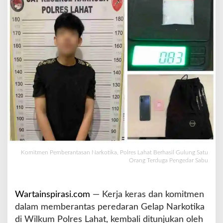
s
a
n
N
a
r
k
o
t
i
k
a
,
P
o
Komitmen Pemberantasan Narkotika, Polres Lahat Berhasil Gulung Satu
l
Orang Terduga Pengedar Sabu
r
e
s
Wartainspirasi.com
— Kerja keras dan komitmen
L
dalam memberantas peredaran Gelap Narkotika
a
h
di Wilkum Polres Lahat, kembali ditunjukan oleh