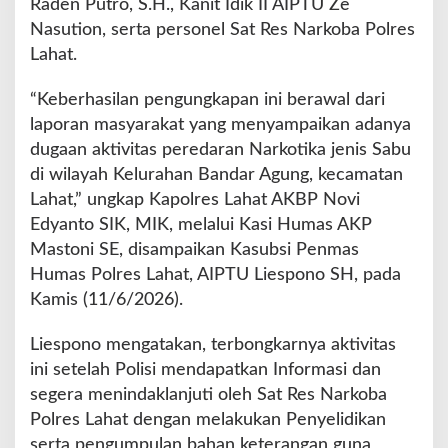
Raden Putro, S.H., Kanit Idik II AIPTU Ze
n
Nasution, serta personel Sat Res Narkoba Polres
g
Lahat.
T
e
“Keberhasilan pengungkapan ini berawal dari
r
d
laporan masyarakat yang menyampaikan adanya
u
dugaan aktivitas peredaran Narkotika jenis Sabu
g
di wilayah Kelurahan Bandar Agung, kecamatan
a
Lahat,” ungkap Kapolres Lahat AKBP Novi
P
e
Edyanto SIK, MIK, melalui Kasi Humas AKP
n
Mastoni SE, disampaikan Kasubsi Penmas
g
Humas Polres Lahat, AIPTU Liespono SH, pada
e
Kamis (11/6/2026).
d
a
r
Liespono mengatakan, terbongkarnya aktivitas
S
ini setelah Polisi mendapatkan Informasi dan
a
segera menindaklanjuti oleh Sat Res Narkoba
b
Polres Lahat dengan melakukan Penyelidikan
u
serta pengumpulan bahan keterangan guna