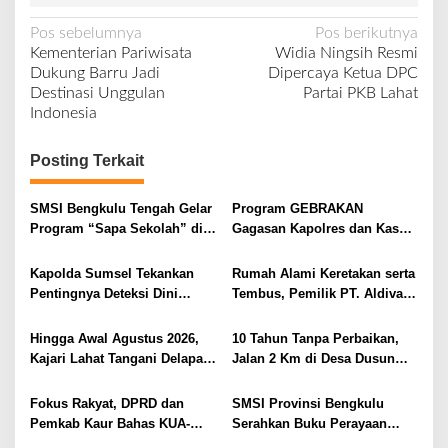
N
Pos sebelumnya
Pos berikutnya
Kementerian Pariwisata
Widia Ningsih Resmi
a
Dukung Barru Jadi
Dipercaya Ketua DPC
v
Destinasi Unggulan
Partai PKB Lahat
Indonesia
i
g
Posting Terkait
a
s
SMSI Bengkulu Tengah Gelar
Program GEBRAKAN
i
Program “Sapa Sekolah” di
Gagasan Kapolres dan Kasat
SMAN 1 Bengkulu Tengah
Intelkam Polres Lahat
p
Menyasar ke Siswa SDN dan
Kapolda Sumsel Tekankan
Rumah Alami Keretakan serta
o
SMPN di Jarai
Pentingnya Deteksi Dini
Tembus, Pemilik PT. Aldiva
s
Kesehatan untuk Optimalisasi
Mandiri Perkasa di Polisikan
Pelayanan Kepolisian
Hingga Awal Agustus 2026,
10 Tahun Tanpa Perbaikan,
Kajari Lahat Tangani Delapan
Jalan 2 Km di Desa Dusun
Perkara
Anyar Bengkulu Tengah
Berlumpur dan Berlubang
Fokus Rakyat, DPRD dan
SMSI Provinsi Bengkulu
Pemkab Kaur Bahas KUA-
Serahkan Buku Perayaan
PPAS 2027
Tabot kepada Dirlantas Polda