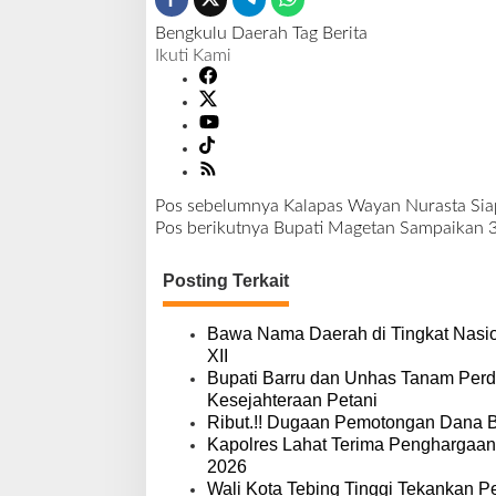
Bengkulu
Daerah
Tag Berita
Ikuti Kami
Pos sebelumnya
Kalapas Wayan Nurasta Si
N
Pos berikutnya
Bupati Magetan Sampaikan 3 
a
v
Posting Terkait
i
g
a
Bawa Nama Daerah di Tingkat Nasio
s
XII
i
Bupati Barru dan Unhas Tanam Per
p
Kesejahteraan Petani
o
Ribut.!! Dugaan Pemotongan Dana 
s
Kapolres Lahat Terima Penghargaan
2026
Wali Kota Tebing Tinggi Tekankan P