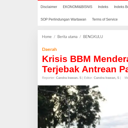
Disclaimer
EKONOMI&BISNIS
Indeks
Indeks B
SOP Perlindungan Wartawan
Terms of Service
Home
/
Berita utama
/
BENGKULU
K
r
i
Daerah
s
Krisis BBM Mender
i
s
Terjebak Antrean P
B
B
Reporter:
Candra Irawan. S
| Editor:
Candra Irawan, S
|
Me
M
M
e
n
d
e
r
a