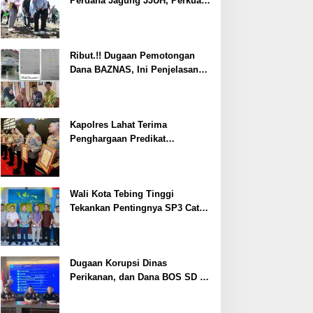
Perdana Jagung JJUH, Perkuat
Ketahanan Pangan dan
Kesejahteraan Petani
Ribut.!! Dugaan Pemotongan
Dana BAZNAS, Ini Penjelasan
Ketua BAZNAS Lahat
Kapolres Lahat Terima
Penghargaan Predikat
Pelayanan Prima dari Polda
Sumsel Tahun 2026
Wali Kota Tebing Tinggi
Tekankan Pentingnya SP3 Catin
Cegah Stunting
Dugaan Korupsi Dinas
Perikanan, dan Dana BOS SD –
SMP Tahun 2025 – 2026 Terus
Dipertajam Kajari Lahat