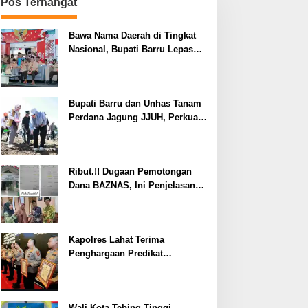
Pos Terhangat
Bawa Nama Daerah di Tingkat
Nasional, Bupati Barru Lepas
Kontingen Jambore Nasional XII
Bupati Barru dan Unhas Tanam
Perdana Jagung JJUH, Perkuat
Ketahanan Pangan dan
Kesejahteraan Petani
Ribut.!! Dugaan Pemotongan
Dana BAZNAS, Ini Penjelasan
Ketua BAZNAS Lahat
Kapolres Lahat Terima
Penghargaan Predikat
Pelayanan Prima dari Polda
Sumsel Tahun 2026
Wali Kota Tebing Tinggi