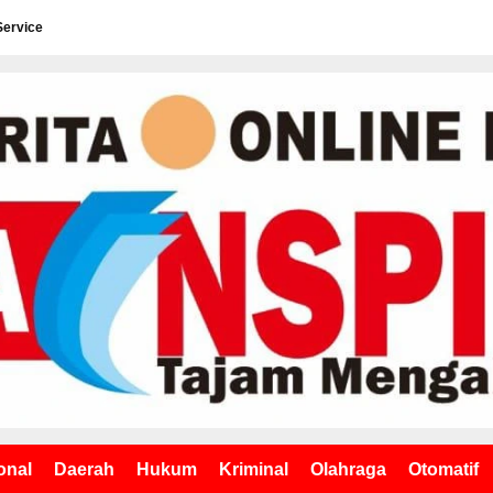
Service
onal
Daerah
Hukum
Kriminal
Olahraga
Otomatif