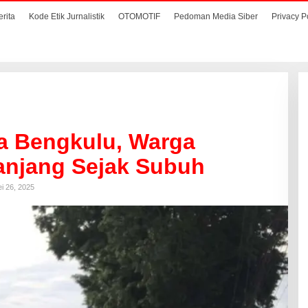
erita
Kode Etik Jurnalistik
OTOMOTIF
Pedoman Media Siber
Privacy P
a Bengkulu, Warga
anjang Sejak Subuh
i 26, 2025