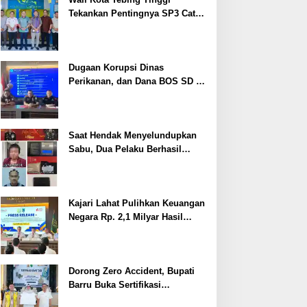
Tekankan Pentingnya SP3 Catin
Cegah Stunting
Dugaan Korupsi Dinas
Perikanan, dan Dana BOS SD –
SMP Tahun 2025 – 2026 Terus
Dipertajam Kajari Lahat
Saat Hendak Menyelundupkan
Sabu, Dua Pelaku Berhasil
Ditangkap
Kajari Lahat Pulihkan Keuangan
Negara Rp. 2,1 Milyar Hasil
Temuan BPK RI
Dorong Zero Accident, Bupati
Barru Buka Sertifikasi
Supervisor K3 Konstruksi