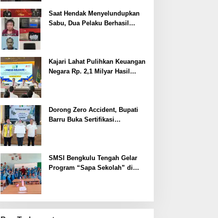
Saat Hendak Menyelundupkan
Sabu, Dua Pelaku Berhasil
Ditangkap
Kajari Lahat Pulihkan Keuangan
Negara Rp. 2,1 Milyar Hasil
Temuan BPK RI
Dorong Zero Accident, Bupati
Barru Buka Sertifikasi
Supervisor K3 Konstruksi
SMSI Bengkulu Tengah Gelar
Program “Sapa Sekolah” di
SMAN 1 Bengkulu Tengah