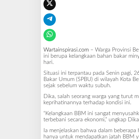
n
t
r
e
a
n
P
a
Wartainspirasi.com
– Warga Provinsi Ben
n
ini berupa kelangkaan bahan bakar min
j
hari.
a
Situasi ini terpantau pada Senin pagi, 
n
Bakar Umum (SPBU) di wilayah Kota Be
g
sejak sebelum waktu subuh.
S
e
Dika, salah seorang warga yang turut 
j
keprihatinannya terhadap kondisi ini.
a
k
“Kelangkaan BBM ini sangat menyusahkan
S
terbebani secara ekonomi,” ungkap Dik
u
b
Ia menjelaskan bahwa dalam beberapa ha
u
hanya untuk mendapatkan jatah BBM ya