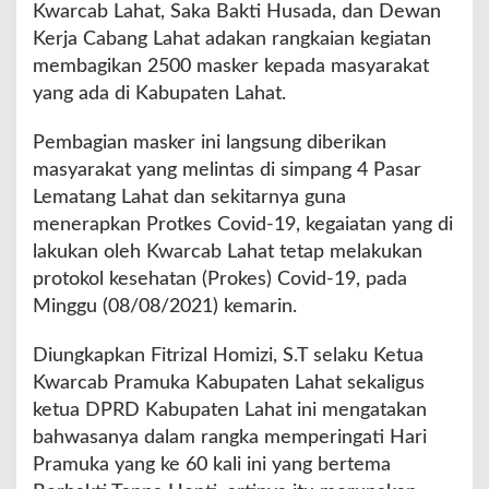
Kwarcab Lahat, Saka Bakti Husada, dan Dewan
k
Kerja Cabang Lahat adakan rangkaian kegiatan
a
n
membagikan 2500 masker kepada masyarakat
2
yang ada di Kabupaten Lahat.
5
0
Pembagian masker ini langsung diberikan
0
masyarakat yang melintas di simpang 4 Pasar
M
a
Lematang Lahat dan sekitarnya guna
s
menerapkan Protkes Covid-19, kegaiatan yang di
k
lakukan oleh Kwarcab Lahat tetap melakukan
e
protokol kesehatan (Prokes) Covid-19, pada
r
d
Minggu (08/08/2021) kemarin.
a
n
Diungkapkan Fitrizal Homizi, S.T selaku Ketua
A
Kwarcab Pramuka Kabupaten Lahat sekaligus
j
ketua DPRD Kabupaten Lahat ini mengatakan
a
k
bahwasanya dalam rangka memperingati Hari
W
Pramuka yang ke 60 kali ini yang bertema
a