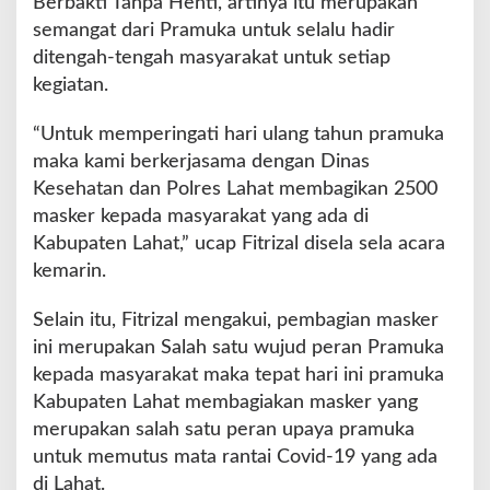
Berbakti Tanpa Henti, artinya itu merupakan
r
semangat dari Pramuka untuk selalu hadir
g
a
ditengah-tengah masyarakat untuk setiap
P
kegiatan.
e
r
“Untuk memperingati hari ulang tahun pramuka
a
maka kami berkerjasama dengan Dinas
n
g
Kesehatan dan Polres Lahat membagikan 2500
i
masker kepada masyarakat yang ada di
C
Kabupaten Lahat,” ucap Fitrizal disela sela acara
-
kemarin.
1
9
Selain itu, Fitrizal mengakui, pembagian masker
ini merupakan Salah satu wujud peran Pramuka
kepada masyarakat maka tepat hari ini pramuka
Kabupaten Lahat membagiakan masker yang
merupakan salah satu peran upaya pramuka
untuk memutus mata rantai Covid-19 yang ada
di Lahat.