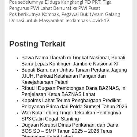
Pos sebelumnya
Diduga Kangkangi PD PRT, Tiga
N
Pengurus PWI Lahat Bersurat ke PWI Pusat
a
Pos berikutnya
Kompak, Pegawai Bukit Asam Galang
v
Donasi untuk Masyarakat Terdampak Covid-19
i
g
a
Posting Terkait
s
i
p
Bawa Nama Daerah di Tingkat Nasional, Bupati
o
Barru Lepas Kontingen Jambore Nasional XII
s
Bupati Barru dan Unhas Tanam Perdana Jagung
JJUH, Perkuat Ketahanan Pangan dan
Kesejahteraan Petani
Ribut.!! Dugaan Pemotongan Dana BAZNAS, Ini
Penjelasan Ketua BAZNAS Lahat
Kapolres Lahat Terima Penghargaan Predikat
Pelayanan Prima dari Polda Sumsel Tahun 2026
Wali Kota Tebing Tinggi Tekankan Pentingnya
SP3 Catin Cegah Stunting
Dugaan Korupsi Dinas Perikanan, dan Dana
BOS SD – SMP Tahun 2025 – 2026 Terus