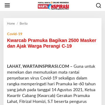
L
e
w
a
t
Home
/
Berita
K
i
w
k
a
Covid-19
e
r
Kwarcab Pramuka Bagikan 2500 Masker
k
c
o
dan Ajak Warga Perangi C-19
a
n
b
t
P
e
r
n
LAHAT, WARTAINSPIRASI.COM –
a
Guna untuk
m
menekan dan memutuskan mata rantai
u
penyebaran virus Covid-19 sekaligus dalam
k
rangka memperingati hari Pramuka ke-60 tahun
a
yang jatuh pada tanggal 14 Agustus 2021, Ketua
B
a
Kwartir Cabang (Kwarcab) Gerakan Pramuka
g
Lahat, Fitrizal Homizi, S.T beserta pengurus
i