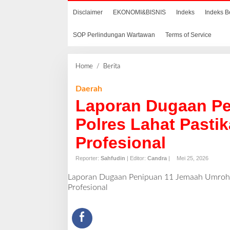
Disclaimer
EKONOMI&BISNIS
Indeks
Indeks B
SOP Perlindungan Wartawan
Terms of Service
Home
/
Berita
L
a
p
Daerah
o
Laporan Dugaan Pe
r
a
Polres Lahat Pastik
n
Profesional
D
u
Reporter:
Sahfudin
| Editor:
Candra
|
Mei 25, 2026
g
a
Laporan Dugaan Penipuan 11 Jemaah Umroh, P
a
Profesional
n
P
e
n