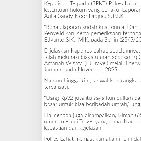
Kepolisian Terpadu (SPKT) Polres Lahat
e
ketentuan hukum yang berlaku. Laporan 
s
Aulia Sandy Noor Fadjrie, S.Tr.I.K.
L
a
“Benar, laporan sudah kita terima. Dan,
h
Penyelidikan, serta pemeriksaan terhad
a
Edyanto SIK., MIK, pada Senin (25/5/20
t
P
Dijelaskan Kapolres Lahat, sebelumnya, 
a
telah melunasi biaya umrah sebesar Rp3
s
Amanah Wisata (EJ Travel) melalui perwa
t
Jannah, pada November 2025.
i
k
Namun hingga kini, jadwal keberangkat
a
terealisasi.
n
“Uang Rp32 juta itu saya kumpulkan dar
D
besar untuk bisa beribadah umrah,” ungk
i
t
Hal senada juga disampaikan, Giman (65
i
umrah melalui Travel yang sama. Namu
n
kepastian dan kejelasan.
d
a
Polres Lahat memastikan akan menindakl