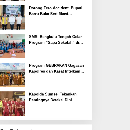
Dorong Zero Accident, Bupati
Barru Buka Sertifikasi
Supervisor K3 Konstruksi
SMSI Bengkulu Tengah Gelar
Program “Sapa Sekolah” di
SMAN 1 Bengkulu Tengah
Program GEBRAKAN Gagasan
Kapolres dan Kasat Intelkam
Polres Lahat Menyasar ke Siswa
SDN dan SMPN di Jarai
Kapolda Sumsel Tekankan
Pentingnya Deteksi Dini
Kesehatan untuk Optimalisasi
Pelayanan Kepolisian