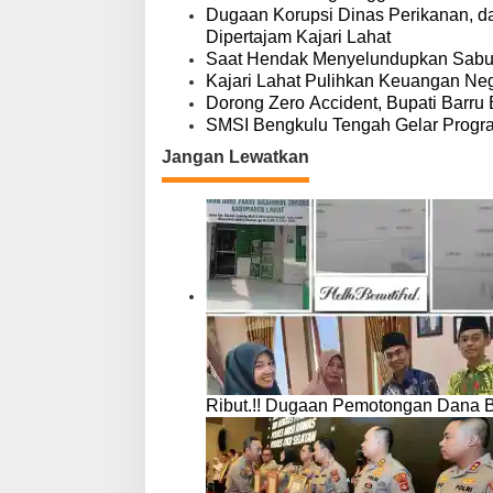
s
Dugaan Korupsi Dinas Perikanan, 
a
Dipertajam Kajari Lahat
l
Saat Hendak Menyelundupkan Sabu,
Kajari Lahat Pulihkan Keuangan Neg
Dorong Zero Accident, Bupati Barru 
SMSI Bengkulu Tengah Gelar Progr
Jangan Lewatkan
Ribut.!! Dugaan Pemotongan Dana 