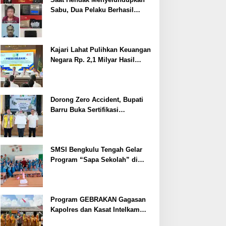
Sabu, Dua Pelaku Berhasil
Ditangkap
Kajari Lahat Pulihkan Keuangan
Negara Rp. 2,1 Milyar Hasil
Temuan BPK RI
Dorong Zero Accident, Bupati
Barru Buka Sertifikasi
Supervisor K3 Konstruksi
SMSI Bengkulu Tengah Gelar
Program “Sapa Sekolah” di
SMAN 1 Bengkulu Tengah
Program GEBRAKAN Gagasan
Kapolres dan Kasat Intelkam
Polres Lahat Menyasar ke Siswa