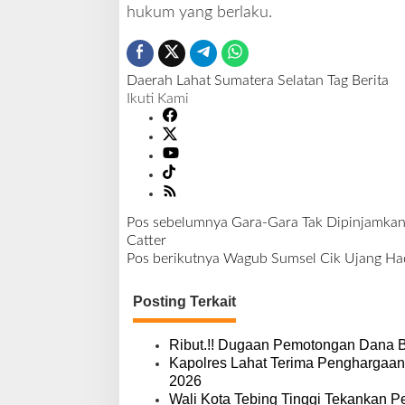
k
hukum yang berlaku.
l
a
n
j
Daerah
Lahat
Sumatera Selatan
Tag Berita
u
Ikuti Kami
t
i
S
e
c
a
Pos sebelumnya
Gara-Gara Tak Dipinjamkan
r
N
Catter
a
a
Pos berikutnya
Wagub Sumsel Cik Ujang Had
P
v
r
i
o
Posting Terkait
g
f
a
e
s
Ribut.!! Dugaan Pemotongan Dana 
s
i
Kapolres Lahat Terima Penghargaan
i
p
2026
o
o
Wali Kota Tebing Tinggi Tekankan P
n