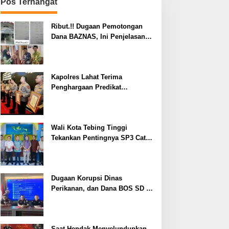
Pos Terhangat
Ribut.!! Dugaan Pemotongan
Dana BAZNAS, Ini Penjelasan
Ketua BAZNAS Lahat
Kapolres Lahat Terima
Penghargaan Predikat
Pelayanan Prima dari Polda
Sumsel Tahun 2026
Wali Kota Tebing Tinggi
Tekankan Pentingnya SP3 Catin
Cegah Stunting
Dugaan Korupsi Dinas
Perikanan, dan Dana BOS SD –
SMP Tahun 2025 – 2026 Terus
Dipertajam Kajari Lahat
Saat Hendak Menyelundupkan