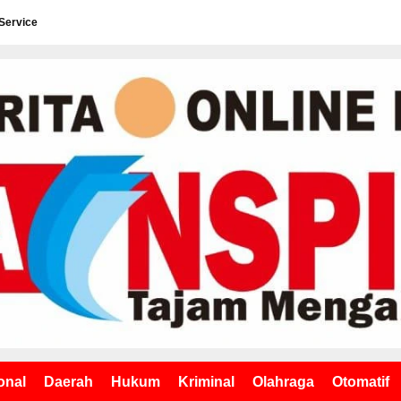
Service
onal
Daerah
Hukum
Kriminal
Olahraga
Otomatif