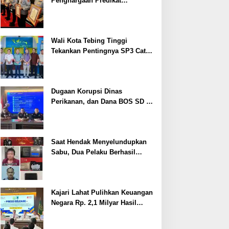
Penghargaan Predikat
Pelayanan Prima dari Polda
Sumsel Tahun 2026
Wali Kota Tebing Tinggi
Tekankan Pentingnya SP3 Catin
Cegah Stunting
Dugaan Korupsi Dinas
Perikanan, dan Dana BOS SD –
SMP Tahun 2025 – 2026 Terus
Dipertajam Kajari Lahat
Saat Hendak Menyelundupkan
Sabu, Dua Pelaku Berhasil
Ditangkap
Kajari Lahat Pulihkan Keuangan
Negara Rp. 2,1 Milyar Hasil
Temuan BPK RI