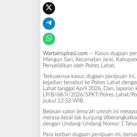
i
p
u
a
n
1
1
J
e
Wartainspirasi.com
— Kasus dugaan pen
m
Mangun Sari, Kecamatan Jarai, Kabupate
a
Penyelidikan oleh Polres Lahat.
a
h
Terkuaknya kasus dugaan penipuan ini,
U
kejadian tersebut ke Polres Lahat deng
m
Lahat tanggal April 2026. Dan, laporan 
r
LP/B/68/II/2026/SPKT/Polres Lahat/Pold
o
pukul 12.53 WIB.
h
,
Belasan calon jema’ah umroh ini melapo
P
merasa kesal tak kunjung diberangkatka
o
dengan Undang-Undang Nomor 1 Tahun
l
Para korban dugaan penipuan ini, bers
r