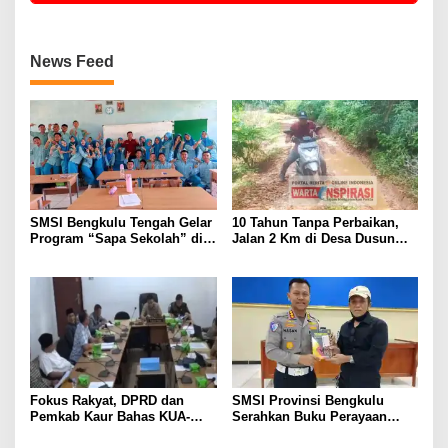
News Feed
SMSI Bengkulu Tengah Gelar
10 Tahun Tanpa Perbaikan,
Program “Sapa Sekolah” di
Jalan 2 Km di Desa Dusun
SMAN 1 Bengkulu Tengah
Anyar Bengkulu Tengah
Berlumpur dan Berlubang
Fokus Rakyat, DPRD dan
SMSI Provinsi Bengkulu
Pemkab Kaur Bahas KUA-
Serahkan Buku Perayaan
PPAS 2027
Tabot kepada Dirlantas Polda