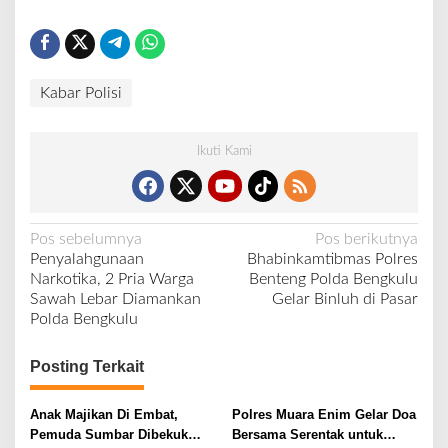
k
e
r
I
Kabar Polisi
t
w
a
Ikuti Kami
s
d
a
N
Pos sebelumnya
Pos berikutnya
Penyalahgunaan
Bhabinkamtibmas Polres
a
Narkotika, 2 Pria Warga
Benteng Polda Bengkulu
v
Sawah Lebar Diamankan
Gelar Binluh di Pasar
Polda Bengkulu
i
g
Posting Terkait
a
s
Anak Majikan Di Embat,
Polres Muara Enim Gelar Doa
i
Pemuda Sumbar Dibekuk
Bersama Serentak untuk