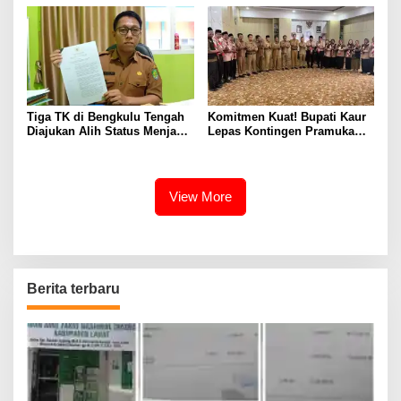
Bengkulu
Tiga TK di Bengkulu Tengah
Komitmen Kuat! Bupati Kaur
Diajukan Alih Status Menjadi
Lepas Kontingen Pramuka
Negeri
Kaur ke Jamnas XII Cibubur
2026
View More
Berita terbaru