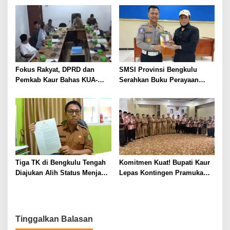
Berlumpur dan Berlubang
Fokus Rakyat, DPRD dan
SMSI Provinsi Bengkulu
Pemkab Kaur Bahas KUA-
Serahkan Buku Perayaan
PPAS 2027
Tabot kepada Dirlantas Polda
Bengkulu
Tiga TK di Bengkulu Tengah
Komitmen Kuat! Bupati Kaur
Diajukan Alih Status Menjadi
Lepas Kontingen Pramuka
Negeri
Kaur ke Jamnas XII Cibubur
2026
Tinggalkan Balasan