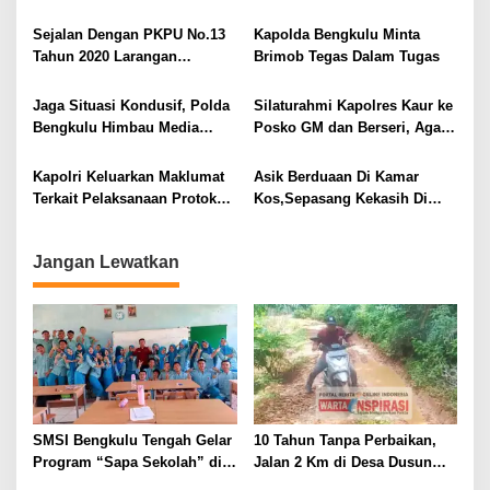
Polisi
Keselamatan Masyarakat
p
Sumsel
Sejalan Dengan PKPU No.13
Kapolda Bengkulu Minta
o
Tahun 2020 Larangan
Brimob Tegas Dalam Tugas
s
Kampanye Terbuka, Polda
Bengkulu Tidak Terbitkan Izin
Jaga Situasi Kondusif, Polda
Silaturahmi Kapolres Kaur ke
Keramaian
Bengkulu Himbau Media
Posko GM dan Berseri, Agar
Sajikan Berita Positif
Aman dan Kondusif Jelang
Pilkada
Kapolri Keluarkan Maklumat
Asik Berduaan Di Kamar
Terkait Pelaksanaan Protokol
Kos,Sepasang Kekasih Di
Kesehatan Dalam Pilkada
Amankan Polisi
Tahun 2020
Jangan Lewatkan
SMSI Bengkulu Tengah Gelar
10 Tahun Tanpa Perbaikan,
Program “Sapa Sekolah” di
Jalan 2 Km di Desa Dusun
SMAN 1 Bengkulu Tengah
Anyar Bengkulu Tengah