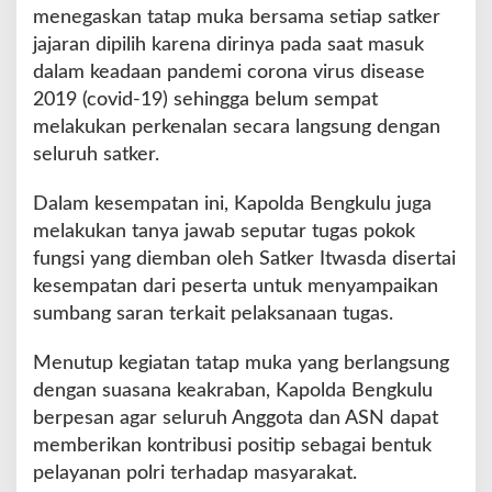
e
menegaskan tatap muka bersama setiap satker
l
jajaran dipilih karena dirinya pada saat masuk
a
dalam keadaan pandemi corona virus disease
r
T
2019 (covid-19) sehingga belum sempat
a
melakukan perkenalan secara langsung dengan
t
seluruh satker.
a
p
Dalam kesempatan ini, Kapolda Bengkulu juga
M
u
melakukan tanya jawab seputar tugas pokok
k
fungsi yang diemban oleh Satker Itwasda disertai
a
kesempatan dari peserta untuk menyampaikan
B
sumbang saran terkait pelaksanaan tugas.
e
r
s
Menutup kegiatan tatap muka yang berlangsung
a
dengan suasana keakraban, Kapolda Bengkulu
m
berpesan agar seluruh Anggota dan ASN dapat
a
memberikan kontribusi positip sebagai bentuk
S
a
pelayanan polri terhadap masyarakat.
t