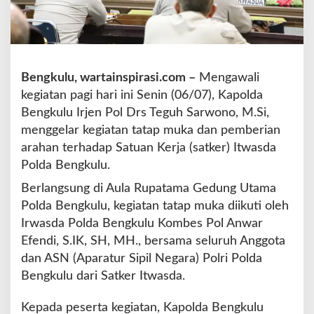
g
g
o
t
a
Bengkulu, wartainspirasi.com –
Mengawali
,
kegiatan pagi hari ini Senin (06/07), Kapolda
K
a
Bengkulu Irjen Pol Drs Teguh Sarwono, M.Si,
p
menggelar kegiatan tatap muka dan pemberian
o
arahan terhadap Satuan Kerja (satker) Itwasda
l
Polda Bengkulu.
d
a
Berlangsung di Aula Rupatama Gedung Utama
B
Polda Bengkulu, kegiatan tatap muka diikuti oleh
e
n
Irwasda Polda Bengkulu Kombes Pol Anwar
g
Efendi, S.IK, SH, MH., bersama seluruh Anggota
k
dan ASN (Aparatur Sipil Negara) Polri Polda
u
Bengkulu dari Satker Itwasda.
l
u
G
Kepada peserta kegiatan, Kapolda Bengkulu