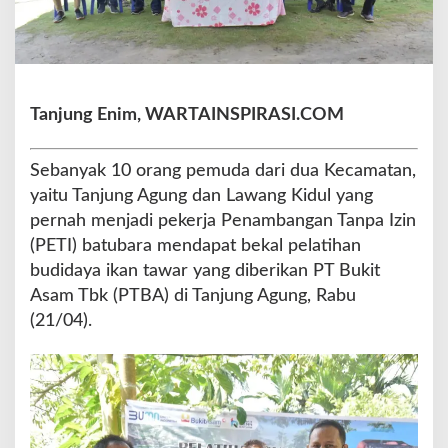
i
G
a
n
d
Tanjung Enim, WARTAINSPIRASI.COM
e
n
g
Sebanyak 10 orang pemuda dari dua Kecamatan,
P
yaitu Tanjung Agung dan Lawang Kidul yang
T
B
pernah menjadi pekerja Penambangan Tanpa Izin
A
(PETI) batubara mendapat bekal pelatihan
P
budidaya ikan tawar yang diberikan PT Bukit
e
Asam Tbk (PTBA) di Tanjung Agung, Rabu
l
a
(21/04).
t
i
h
a
n
B