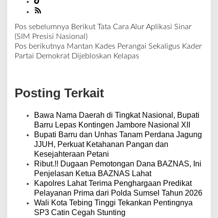
Pos sebelumnya
Berikut Tata Cara Alur Aplikasi Sinar
N
(SIM Presisi Nasional)
a
Pos berikutnya
Mantan Kades Perangai Sekaligus Kader
v
Partai Demokrat Dijebloskan Kelapas
i
g
a
Posting Terkait
s
i
p
Bawa Nama Daerah di Tingkat Nasional, Bupati
o
Barru Lepas Kontingen Jambore Nasional XII
s
Bupati Barru dan Unhas Tanam Perdana Jagung
JJUH, Perkuat Ketahanan Pangan dan
Kesejahteraan Petani
Ribut.!! Dugaan Pemotongan Dana BAZNAS, Ini
Penjelasan Ketua BAZNAS Lahat
Kapolres Lahat Terima Penghargaan Predikat
Pelayanan Prima dari Polda Sumsel Tahun 2026
Wali Kota Tebing Tinggi Tekankan Pentingnya
SP3 Catin Cegah Stunting