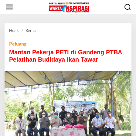
L
e
w
a
t
Home
/
Berita
M
i
a
k
n
Peluang
e
t
Mantan Pekerja PETI di Gandeng PTBA
k
a
o
Pelatihan Budidaya Ikan Tawar
n
n
P
t
e
e
k
n
e
r
j
a
P
E
T
I
d