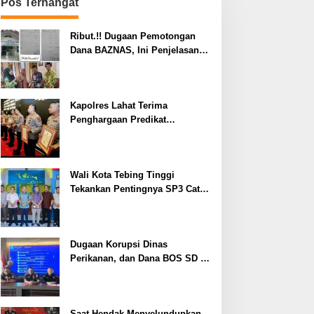
Pos Terhangat
Ribut.!! Dugaan Pemotongan
Dana BAZNAS, Ini Penjelasan
Ketua BAZNAS Lahat
Kapolres Lahat Terima
Penghargaan Predikat
Pelayanan Prima dari Polda
Sumsel Tahun 2026
Wali Kota Tebing Tinggi
Tekankan Pentingnya SP3 Catin
Cegah Stunting
Dugaan Korupsi Dinas
Perikanan, dan Dana BOS SD –
SMP Tahun 2025 – 2026 Terus
Dipertajam Kajari Lahat
Saat Hendak Menyelundupkan