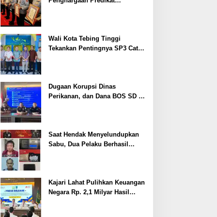
Penghargaan Predikat
Pelayanan Prima dari Polda
Sumsel Tahun 2026
Wali Kota Tebing Tinggi
Tekankan Pentingnya SP3 Catin
Cegah Stunting
Dugaan Korupsi Dinas
Perikanan, dan Dana BOS SD –
SMP Tahun 2025 – 2026 Terus
Dipertajam Kajari Lahat
Saat Hendak Menyelundupkan
Sabu, Dua Pelaku Berhasil
Ditangkap
Kajari Lahat Pulihkan Keuangan
Negara Rp. 2,1 Milyar Hasil
Temuan BPK RI