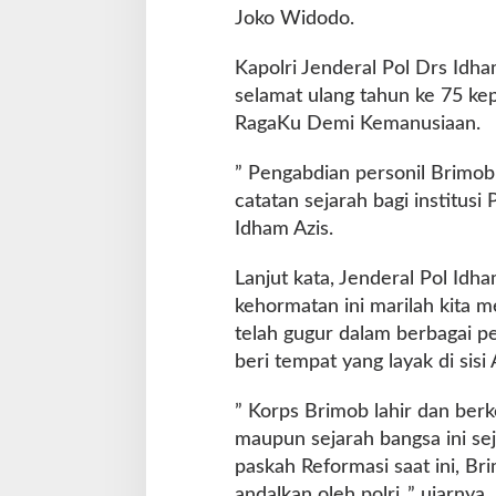
a
Joko Widodo.
B
a
Kapolri Jenderal Pol Drs Idh
g
selamat ulang tahun ke 75 ke
i
N
RagaKu Demi Kemanusiaan.
e
g
” Pengabdian personil Brimob 
a
catatan sejarah bagi institusi
r
Idham Azis.
a
Lanjut kata, Jenderal Pol I
kehormatan ini marilah kita m
telah gugur dalam berbagai 
beri tempat yang layak di sis
” Korps Brimob lahir dan berk
maupun sejarah bangsa ini se
paskah Reformasi saat ini, Br
andalkan oleh polri ,” ujarnya.