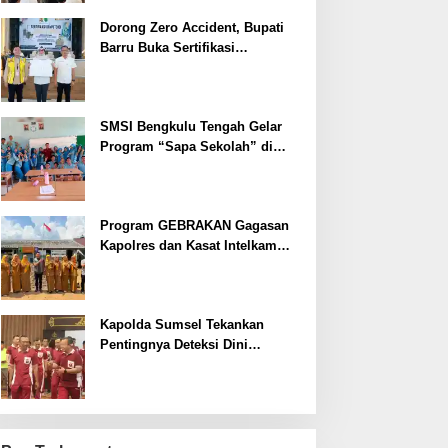
Dorong Zero Accident, Bupati
Barru Buka Sertifikasi
Supervisor K3 Konstruksi
SMSI Bengkulu Tengah Gelar
Program “Sapa Sekolah” di
SMAN 1 Bengkulu Tengah
Program GEBRAKAN Gagasan
Kapolres dan Kasat Intelkam
Polres Lahat Menyasar ke Siswa
SDN dan SMPN di Jarai
Kapolda Sumsel Tekankan
Pentingnya Deteksi Dini
Kesehatan untuk Optimalisasi
Pelayanan Kepolisian