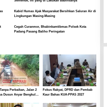
Semende, Ini yang di Lakukan Babinsanya
as
Kabid Humas Ajak Masyarakat Bersihkan Saluran Air di
Lingkungan Masing-Masing
t
Cegah Curanmor, Bhabinkamtibmas Polsek Kota
Padang Pasang Baliho Peringatan
Tanpa Perbaikan, Jalan 2
Fokus Rakyat, DPRD dan Pemkab
sa Dusun Anyar Bengkulu
Kaur Bahas KUA-PPAS 2027
erlumpur dan Berlubang