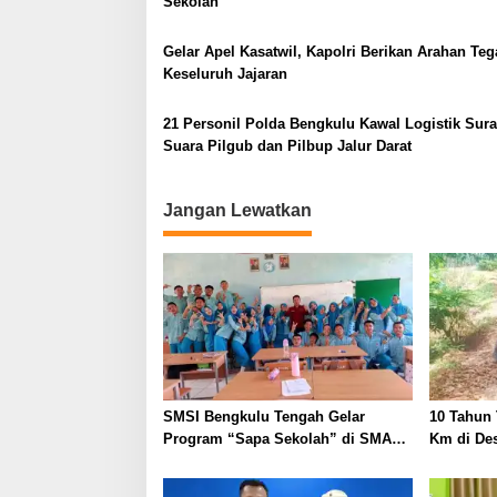
Sekolah
p
o
Gelar Apel Kasatwil, Kapolri Berikan Arahan Teg
s
Keseluruh Jajaran
21 Personil Polda Bengkulu Kawal Logistik Sura
Suara Pilgub dan Pilbup Jalur Darat
Jangan Lewatkan
SMSI Bengkulu Tengah Gelar
10 Tahun 
Program “Sapa Sekolah” di SMAN
Km di De
1 Bengkulu Tengah
Tengah B