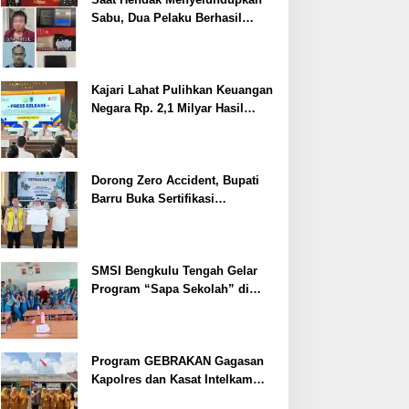
Sabu, Dua Pelaku Berhasil
Ditangkap
Kajari Lahat Pulihkan Keuangan
Negara Rp. 2,1 Milyar Hasil
Temuan BPK RI
Dorong Zero Accident, Bupati
Barru Buka Sertifikasi
Supervisor K3 Konstruksi
SMSI Bengkulu Tengah Gelar
Program “Sapa Sekolah” di
SMAN 1 Bengkulu Tengah
Program GEBRAKAN Gagasan
Kapolres dan Kasat Intelkam
Polres Lahat Menyasar ke Siswa