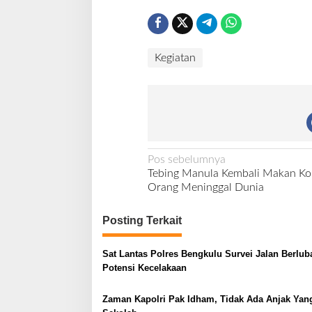
Kegiatan
N
Pos sebelumnya
Tebing Manula Kembali Makan Ko
a
Orang Meninggal Dunia
v
i
Posting Terkait
g
Sat Lantas Polres Bengkulu Survei Jalan Berlu
a
Potensi Kecelakaan
s
i
Zaman Kapolri Pak Idham, Tidak Ada Anjak Yan