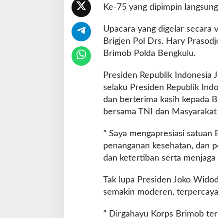
Ke-75 yang dipimpin langsung 
r
i
m
Upacara yang digelar secara v
o
Brigjen Pol Drs. Hary Prasodj
b
Brimob Polda Bengkulu.
T
e
Presiden Republik Indonesia 
t
a
selaku Presiden Republik Ind
p
dan berterima kasih kepada Br
J
bersama TNI dan Masyarakat
a
d
” Saya mengapresiasi satuan
i
A
penanganan kesehatan, dan p
b
dan ketertiban serta menjaga
d
i
Tak lupa Presiden Joko Widod
U
semakin moderen, terpercaya d
t
a
m
” Dirgahayu Korps Brimob ter