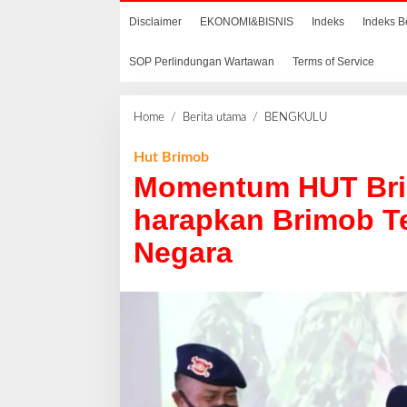
Disclaimer
EKONOMI&BISNIS
Indeks
Indeks B
SOP Perlindungan Wartawan
Terms of Service
Home
/
Berita utama
/
BENGKULU
M
o
m
Hut Brimob
e
Momentum HUT Brim
n
t
harapkan Brimob Te
u
Negara
m
H
U
T
B
r
i
m
o