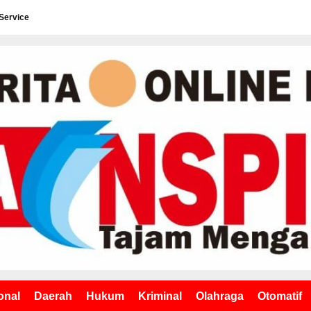
Service
onal
Daerah
Hukum
Kriminal
Olahraga
Otomatif