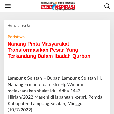
L
e
w
a
t
Home
/
Berita
N
i
a
k
n
Peristiwa
e
a
Nanang Pinta Masyarakat
k
n
o
Transformasikan Pesan Yang
g
n
Terkandung Dalam Ibadah Qurban
P
t
i
e
n
n
t
a
Lampung Selatan – Bupati Lampung Selatan H.
M
Nanang Ermanto dan Istri Hj. Winarni
a
melaksanakan shalat Idul Adha 1443
s
Hijriah/2022 Masehi di lapangan korpri, Pemda
y
a
Kabupaten Lampung Selatan, Minggu
r
(10/7/2022).
a