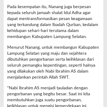
d
Pada kesempatan itu, Nanang juga berpesan
a
kepada seluruh jamaah shalat Idul Adha agar
h
dapat mentransformasikan pesan keagamaan
Q
u
yang terkandung dalam Ibadah Qurban, kedalam
r
kehidupan sehari-hari terutama dalam
b
membangun Kabupaten Lampung Selatan.
a
n
Menurut Nanang, untuk membangun Kabupaten
Lampung Selatan yang maju dan sejahtera
dibutuhkan pengorbanan serta keihklasan dari
seluruh pemangku kepentingan, seperti halnya
yang dilakukan oleh Nabi Ibrahim AS dalam
menjalankan perintah Allah SWT.
“Nabi Ibrahim AS menjadi tauladan dengan
pengorbanan yang begitu besar. Saat ini kita
membutuhkan juga suatu pengorbanan,
keikhlasan untuk mengisi kemerdekaan ini.