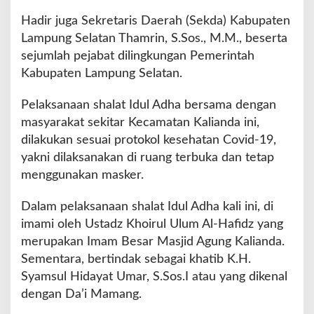
k
Hadir juga Sekretaris Daerah (Sekda) Kabupaten
a
Lampung Selatan Thamrin, S.Sos., M.M., beserta
t
T
sejumlah pejabat dilingkungan Pemerintah
r
Kabupaten Lampung Selatan.
a
n
Pelaksanaan shalat Idul Adha bersama dengan
s
masyarakat sekitar Kecamatan Kalianda ini,
f
o
dilakukan sesuai protokol kesehatan Covid-19,
r
yakni dilaksanakan di ruang terbuka dan tetap
m
menggunakan masker.
a
s
Dalam pelaksanaan shalat Idul Adha kali ini, di
i
k
imami oleh Ustadz Khoirul Ulum Al-Hafidz yang
a
merupakan Imam Besar Masjid Agung Kalianda.
n
Sementara, bertindak sebagai khatib K.H.
P
Syamsul Hidayat Umar, S.Sos.I atau yang dikenal
e
s
dengan Da’i Mamang.
a