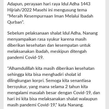
n
Adapun, perayaan hari raya Idul Adha 1443
Y
Hijriah/2022 Masehi ini mengusung tema
a
“Meraih Kesempurnaan Iman Melalui Ibadah
n
g
Qurban”.
T
e
Sebelum pelaksanaan shalat Idul Adha, Nanang
r
menyampaikan rasa syukur karena masih
k
diberikan kesehatan dan kesempatan untuk
a
n
melaksanakan ibadah, meskipun ditengah
d
pandemi Covid-19.
u
n
“Alhamdulillah kita masih diberikan kesehatan
g
sehingga kita bisa menghadiri sholat id
D
a
dilingkungan korpri. Semoga kita senantiasa
l
bersyukur, yang mana selama 2 tahun kita
a
mengalami masalah besar dengan Covid-19, dan
m
hari ini kita bisa melaksanakan shalat walaupun
I
b
masih pandemi Covid-19,” kata Nanang.
a