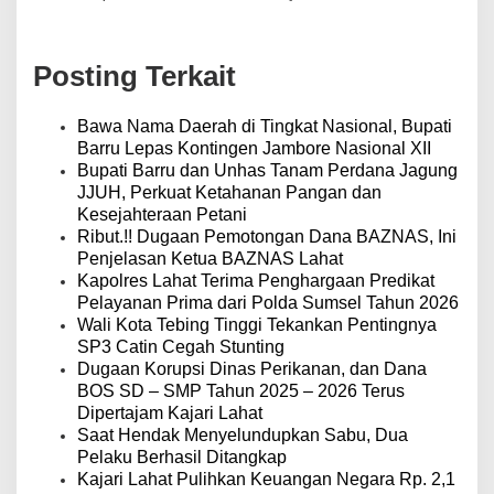
i
g
a
Posting Terkait
s
i
p
Bawa Nama Daerah di Tingkat Nasional, Bupati
o
Barru Lepas Kontingen Jambore Nasional XII
s
Bupati Barru dan Unhas Tanam Perdana Jagung
JJUH, Perkuat Ketahanan Pangan dan
Kesejahteraan Petani
Ribut.!! Dugaan Pemotongan Dana BAZNAS, Ini
Penjelasan Ketua BAZNAS Lahat
Kapolres Lahat Terima Penghargaan Predikat
Pelayanan Prima dari Polda Sumsel Tahun 2026
Wali Kota Tebing Tinggi Tekankan Pentingnya
SP3 Catin Cegah Stunting
Dugaan Korupsi Dinas Perikanan, dan Dana
BOS SD – SMP Tahun 2025 – 2026 Terus
Dipertajam Kajari Lahat
Saat Hendak Menyelundupkan Sabu, Dua
Pelaku Berhasil Ditangkap
Kajari Lahat Pulihkan Keuangan Negara Rp. 2,1