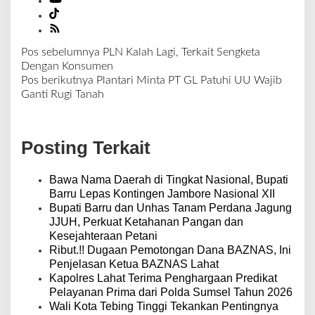
Pos sebelumnya
PLN Kalah Lagi, Terkait Sengketa
N
Dengan Konsumen
a
Pos berikutnya
Plantari Minta PT GL Patuhi UU Wajib
v
Ganti Rugi Tanah
i
g
a
Posting Terkait
s
i
p
Bawa Nama Daerah di Tingkat Nasional, Bupati
o
Barru Lepas Kontingen Jambore Nasional XII
s
Bupati Barru dan Unhas Tanam Perdana Jagung
JJUH, Perkuat Ketahanan Pangan dan
Kesejahteraan Petani
Ribut.!! Dugaan Pemotongan Dana BAZNAS, Ini
Penjelasan Ketua BAZNAS Lahat
Kapolres Lahat Terima Penghargaan Predikat
Pelayanan Prima dari Polda Sumsel Tahun 2026
Wali Kota Tebing Tinggi Tekankan Pentingnya