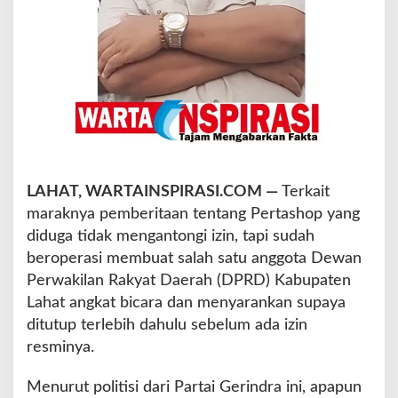
t
u
p
B
a
g
i
P
e
r
LAHAT, WARTAINSPIRASI.COM —
Terkait
t
a
maraknya pemberitaan tentang Pertashop yang
s
diduga tidak mengantongi izin, tapi sudah
h
beroperasi membuat salah satu anggota Dewan
o
Perwakilan Rakyat Daerah (DPRD) Kabupaten
p
T
Lahat angkat bicara dan menyarankan supaya
i
ditutup terlebih dahulu sebelum ada izin
d
resminya.
a
k
Menurut politisi dari Partai Gerindra ini, apapun
K