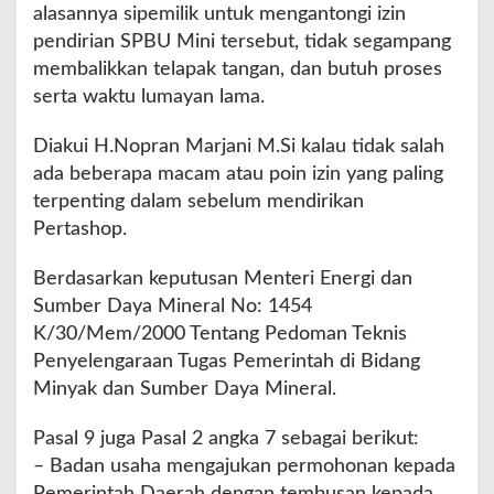
a
alasannya sipemilik untuk mengantongi izin
n
pendirian SPBU Mini tersebut, tidak segampang
t
membalikkan telapak tangan, dan butuh proses
o
serta waktu lumayan lama.
n
g
i
Diakui H.Nopran Marjani M.Si kalau tidak salah
I
ada beberapa macam atau poin izin yang paling
z
terpenting dalam sebelum mendirikan
i
Pertashop.
n
Berdasarkan keputusan Menteri Energi dan
Sumber Daya Mineral No: 1454
K/30/Mem/2000 Tentang Pedoman Teknis
Penyelengaraan Tugas Pemerintah di Bidang
Minyak dan Sumber Daya Mineral.
Pasal 9 juga Pasal 2 angka 7 sebagai berikut:
– Badan usaha mengajukan permohonan kepada
Pemerintah Daerah dengan tembusan kepada