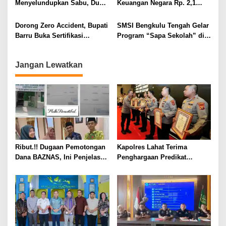
Menyelundupkan Sabu, Dua
Keuangan Negara Rp. 2,1
Pelaku Berhasil Ditangkap
Milyar Hasil Temuan BPK RI
Dorong Zero Accident, Bupati
SMSI Bengkulu Tengah Gelar
Barru Buka Sertifikasi
Program “Sapa Sekolah” di
Supervisor K3 Konstruksi
SMAN 1 Bengkulu Tengah
Jangan Lewatkan
Ribut.!! Dugaan Pemotongan
Kapolres Lahat Terima
Dana BAZNAS, Ini Penjelasan
Penghargaan Predikat
Ketua BAZNAS Lahat
Pelayanan Prima dari Polda
Sumsel Tahun 2026