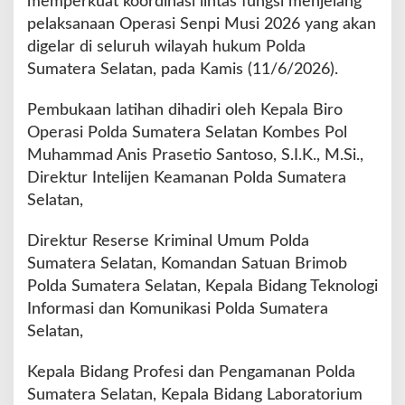
memperkuat koordinasi lintas fungsi menjelang
s
pelaksanaan Operasi Senpi Musi 2026 yang akan
i
o
digelar di seluruh wilayah hukum Polda
n
Sumatera Selatan, pada Kamis (11/6/2026).
a
l
Pembukaan latihan dihadiri oleh Kepala Biro
,
Operasi Polda Sumatera Selatan Kombes Pol
H
u
Muhammad Anis Prasetio Santoso, S.I.K., M.Si.,
m
Direktur Intelijen Keamanan Polda Sumatera
a
Selatan,
n
i
Direktur Reserse Kriminal Umum Polda
s
,
Sumatera Selatan, Komandan Satuan Brimob
d
Polda Sumatera Selatan, Kepala Bidang Teknologi
a
Informasi dan Komunikasi Polda Sumatera
n
Selatan,
T
e
p
Kepala Bidang Profesi dan Pengamanan Polda
a
Sumatera Selatan, Kepala Bidang Laboratorium
t