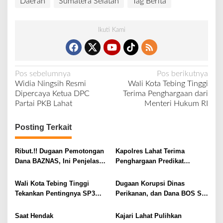
Daerah
Sumatera Selatan
Tag Berita
Ikuti Kami
N
Pos sebelumnya
Pos berikutnya
Widia Ningsih Resmi
Wali Kota Tebing Tinggi
a
Dipercaya Ketua DPC
Terima Penghargaan dari
v
Partai PKB Lahat
Menteri Hukum RI
i
Posting Terkait
g
a
Ribut.!! Dugaan Pemotongan
Kapolres Lahat Terima
s
Dana BAZNAS, Ini Penjelasan
Penghargaan Predikat
i
Ketua BAZNAS Lahat
Pelayanan Prima dari Polda
Sumsel Tahun 2026
p
Wali Kota Tebing Tinggi
Dugaan Korupsi Dinas
Tekankan Pentingnya SP3
Perikanan, dan Dana BOS SD
o
Catin Cegah Stunting
– SMP Tahun 2025 – 2026
s
Terus Dipertajam Kajari Lahat
Saat Hendak
Kajari Lahat Pulihkan