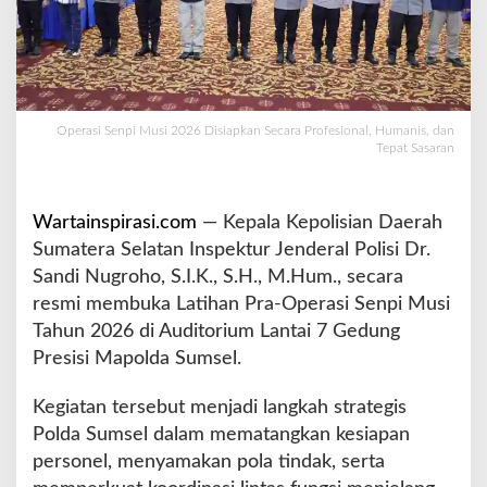
2
6
D
i
s
i
Operasi Senpi Musi 2026 Disiapkan Secara Profesional, Humanis, dan
a
Tepat Sasaran
p
k
a
Wartainspirasi.com
— Kepala Kepolisian Daerah
n
Sumatera Selatan Inspektur Jenderal Polisi Dr.
S
Sandi Nugroho, S.I.K., S.H., M.Hum., secara
e
c
resmi membuka Latihan Pra-Operasi Senpi Musi
a
Tahun 2026 di Auditorium Lantai 7 Gedung
r
Presisi Mapolda Sumsel.
a
P
Kegiatan tersebut menjadi langkah strategis
r
o
Polda Sumsel dalam mematangkan kesiapan
f
personel, menyamakan pola tindak, serta
e