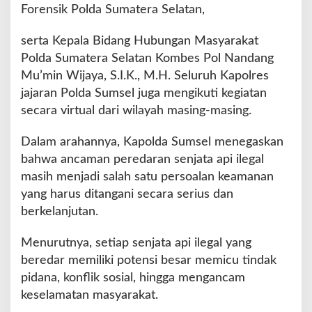
Forensik Polda Sumatera Selatan,
S
a
serta Kepala Bidang Hubungan Masyarakat
s
a
Polda Sumatera Selatan Kombes Pol Nandang
r
Mu’min Wijaya, S.I.K., M.H. Seluruh Kapolres
a
jajaran Polda Sumsel juga mengikuti kegiatan
n
secara virtual dari wilayah masing-masing.
Dalam arahannya, Kapolda Sumsel menegaskan
bahwa ancaman peredaran senjata api ilegal
masih menjadi salah satu persoalan keamanan
yang harus ditangani secara serius dan
berkelanjutan.
Menurutnya, setiap senjata api ilegal yang
beredar memiliki potensi besar memicu tindak
pidana, konflik sosial, hingga mengancam
keselamatan masyarakat.