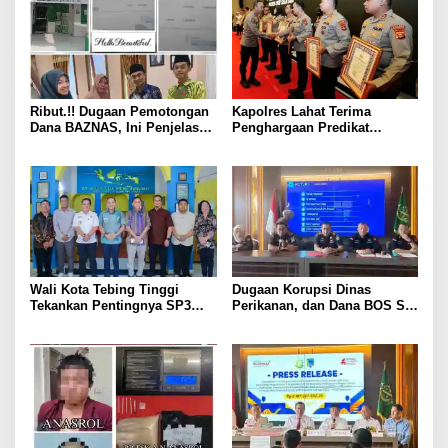
Ribut.!! Dugaan Pemotongan
Kapolres Lahat Terima
Dana BAZNAS, Ini Penjelasan
Penghargaan Predikat
Ketua BAZNAS Lahat
Pelayanan Prima dari Polda
Sumsel Tahun 2026
Wali Kota Tebing Tinggi
Dugaan Korupsi Dinas
Tekankan Pentingnya SP3
Perikanan, dan Dana BOS SD
Catin Cegah Stunting
– SMP Tahun 2025 – 2026
Terus Dipertajam Kajari Lahat