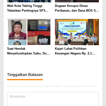
Wali Kota Tebing Tinggi
Dugaan Korupsi Dinas
Tekankan Pentingnya SP3
Perikanan, dan Dana BOS SD
Catin Cegah Stunting
– SMP Tahun 2025 – 2026
Terus Dipertajam Kajari Lahat
Saat Hendak
Kajari Lahat Pulihkan
Menyelundupkan Sabu, Dua
Keuangan Negara Rp. 2,1
Pelaku Berhasil Ditangkap
Milyar Hasil Temuan BPK RI
Tinggalkan Balasan
Alamat email Anda tidak akan dipublikasikan.
Ruas yang wajib ditandai
*