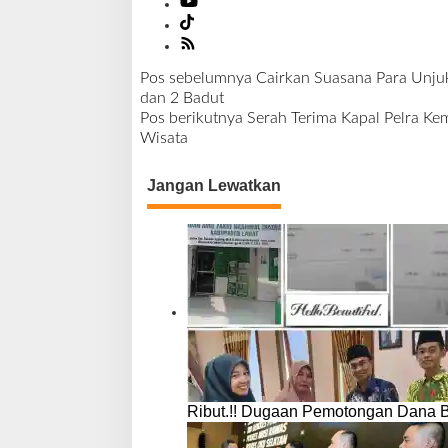
l
a
t
a
Pos sebelumnya
Cairkan Suasana Para Unju
n
N
dan 2 Badut
a
Pos berikutnya
Serah Terima Kapal Pelra Kem
v
Wisata
i
g
Jangan Lewatkan
a
s
i
p
o
s
Ribut.!! Dugaan Pemotongan Dana 