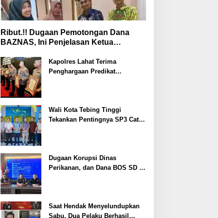
Ribut.!! Dugaan Pemotongan Dana
BAZNAS, Ini Penjelasan Ketua
BAZNAS Lahat
Kapolres Lahat Terima
Penghargaan Predikat
Pelayanan Prima dari Polda
Sumsel Tahun 2026
Wali Kota Tebing Tinggi
Tekankan Pentingnya SP3 Catin
Cegah Stunting
Dugaan Korupsi Dinas
Perikanan, dan Dana BOS SD –
SMP Tahun 2025 – 2026 Terus
Dipertajam Kajari Lahat
Saat Hendak Menyelundupkan
Sabu, Dua Pelaku Berhasil