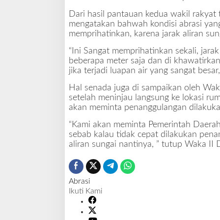
a
Dari hasil pantauan kedua wakil rakyat
t
mengatakan bahwah kondisi abrasi yang 
a
memprihatinkan, karena jarak aliran su
K
e
“Ini Sangat memprihatinkan sekali, jar
t
beberapa meter saja dan di khawatirka
u
jika terjadi luapan air yang sangat besar, 
a
D
Hal senada juga di sampaikan oleh Wa
P
setelah meninjau langsung ke lokasi ru
R
akan meminta penanggulangan dilakukan
D
B
“Kami akan meminta Pemerintah Daerah 
e
sebab kalau tidak cepat dilakukan pen
n
aliran sungai nantinya, ” tutup Waka II
g
k
u
Abrasi
l
Ikuti Kami
u
S
e