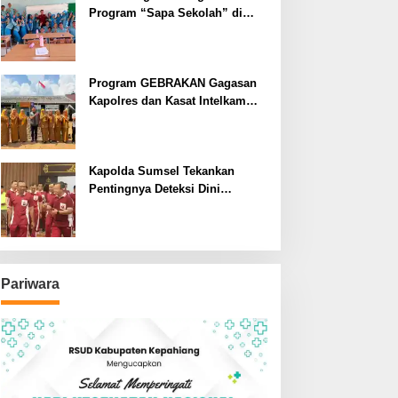
Program “Sapa Sekolah” di
SMAN 1 Bengkulu Tengah
Program GEBRAKAN Gagasan
Kapolres dan Kasat Intelkam
Polres Lahat Menyasar ke Siswa
SDN dan SMPN di Jarai
Kapolda Sumsel Tekankan
Pentingnya Deteksi Dini
Kesehatan untuk Optimalisasi
Pelayanan Kepolisian
Pariwara