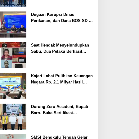
Dugaan Korupsi Dinas
Perikanan, dan Dana BOS SD –
SMP Tahun 2025 – 2026 Terus
Dipertajam Kajari Lahat
Saat Hendak Menyelundupkan
Sabu, Dua Pelaku Berhasil
Ditangkap
Kajari Lahat Pulihkan Keuangan
Negara Rp. 2,1 Milyar Hasil
Temuan BPK RI
Dorong Zero Accident, Bupati
Barru Buka Sertifikasi
Supervisor K3 Konstruksi
SMSI Bengkulu Tengah Gelar