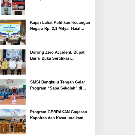
Ditangkap
Kajari Lahat Pulihkan Keuangan
Negara Rp. 2,1 Milyar Hasil
Temuan BPK RI
Dorong Zero Accident, Bupati
Barru Buka Sertifikasi
Supervisor K3 Konstruksi
SMSI Bengkulu Tengah Gelar
Program “Sapa Sekolah” di
SMAN 1 Bengkulu Tengah
Program GEBRAKAN Gagasan
Kapolres dan Kasat Intelkam
Polres Lahat Menyasar ke Siswa
SDN dan SMPN di Jarai