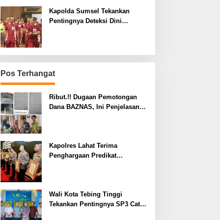
Kapolda Sumsel Tekankan
Pentingnya Deteksi Dini
Kesehatan untuk Optimalisasi
Pelayanan Kepolisian
Pos Terhangat
Ribut.!! Dugaan Pemotongan
Dana BAZNAS, Ini Penjelasan
Ketua BAZNAS Lahat
Kapolres Lahat Terima
Penghargaan Predikat
Pelayanan Prima dari Polda
Sumsel Tahun 2026
Wali Kota Tebing Tinggi
Tekankan Pentingnya SP3 Catin
Cegah Stunting