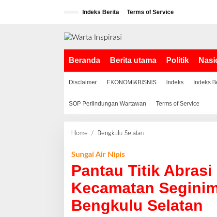
L
Indeks Berita
Terms of Service
e
w
a
t
i
Beranda
Berita utama
Politik
Nasi
k
e
k
Disclaimer
EKONOMI&BISNIS
Indeks
Indeks B
o
n
SOP Perlindungan Wartawan
Terms of Service
t
e
n
Home
/
Bengkulu Selatan
P
a
n
Sungai Air Nipis
t
Pantau Titik Abrasi
a
u
Kecamatan Seginim
T
Bengkulu Selatan
i
t