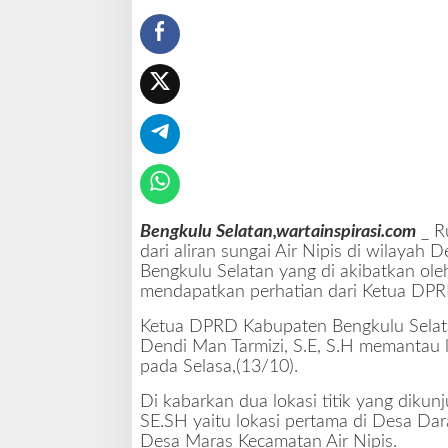
i
K
e
c
a
m
a
t
a
n
S
Bengkulu Selatan,wartainspirasi.com
_ R
e
dari aliran sungai Air Nipis di wilaya
g
Bengkulu Selatan yang di akibatkan oleh
i
mendapatkan perhatian dari Ketua DPR
n
i
Ketua DPRD Kabupaten Bengkulu Selatan,
m
Dendi Man Tarmizi, S.E, S.H memantau 
,
pada Selasa,(13/10).
I
n
Di kabarkan dua lokasi titik yang dikun
i
SE.SH yaitu lokasi pertama di Desa Da
K
Desa Maras Kecamatan Air Nipis.