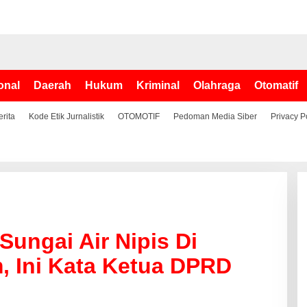
onal
Daerah
Hukum
Kriminal
Olahraga
Otomatif
erita
Kode Etik Jurnalistik
OTOMOTIF
Pedoman Media Siber
Privacy P
 Sungai Air Nipis Di
, Ini Kata Ketua DPRD