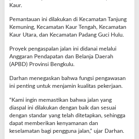
a
Kaur.
n
d
Pemantauan ini dilakukan di Kecamatan Tanjung
i
E
Kemuning, Kecamatan Kaur Tengah, Kecamatan
m
Kaur Utara, dan Kecamatan Padang Guci Hulu.
p
a
Proyek pengaspalan jalan ini didanai melalui
t
Anggaran Pendapatan dan Belanja Daerah
K
e
(APBD) Provinsi Bengkulu.
c
a
Darhan menegaskan bahwa fungsi pengawasan
m
ini penting untuk menjamin kualitas pekerjaan.
a
t
“Kami ingin memastikan bahwa jalan yang
a
n
diaspal ini dilakukan dengan baik dan sesuai
K
dengan standar yang telah ditetapkan, sehingga
a
dapat memberikan kenyamanan dan
u
keselamatan bagi pengguna jalan,” ujar Darhan.
r