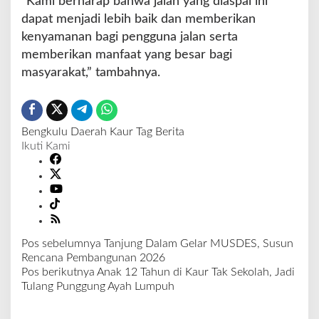
“Kami berharap bahwa jalan yang diaspal ini
dapat menjadi lebih baik dan memberikan
kenyamanan bagi pengguna jalan serta
memberikan manfaat yang besar bagi
masyarakat,” tambahnya.
Bengkulu
Daerah
Kaur
Tag Berita
Ikuti Kami
Pos sebelumnya
Tanjung Dalam Gelar MUSDES, Susun
N
Rencana Pembangunan 2026
a
Pos berikutnya
Anak 12 Tahun di Kaur Tak Sekolah, Jadi
v
Tulang Punggung Ayah Lumpuh
i
g