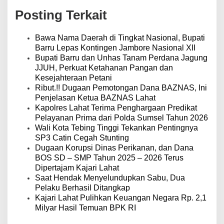
a
Posting Terkait
s
i
p
Bawa Nama Daerah di Tingkat Nasional, Bupati
o
Barru Lepas Kontingen Jambore Nasional XII
s
Bupati Barru dan Unhas Tanam Perdana Jagung
JJUH, Perkuat Ketahanan Pangan dan
Kesejahteraan Petani
Ribut.!! Dugaan Pemotongan Dana BAZNAS, Ini
Penjelasan Ketua BAZNAS Lahat
Kapolres Lahat Terima Penghargaan Predikat
Pelayanan Prima dari Polda Sumsel Tahun 2026
Wali Kota Tebing Tinggi Tekankan Pentingnya
SP3 Catin Cegah Stunting
Dugaan Korupsi Dinas Perikanan, dan Dana
BOS SD – SMP Tahun 2025 – 2026 Terus
Dipertajam Kajari Lahat
Saat Hendak Menyelundupkan Sabu, Dua
Pelaku Berhasil Ditangkap
Kajari Lahat Pulihkan Keuangan Negara Rp. 2,1
Milyar Hasil Temuan BPK RI