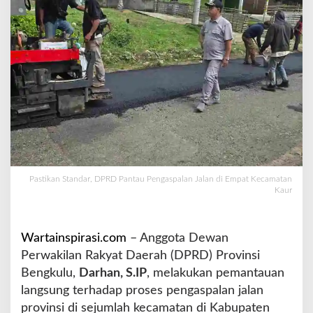
R
D
P
a
n
t
a
u
P
e
n
g
a
Pastikan Standar, DPRD Pantau Pengaspalan Jalan di Empat Kecamatan
Kaur
s
p
a
l
Wartainspirasi.com
– Anggota Dewan
a
Perwakilan Rakyat Daerah (DPRD) Provinsi
n
Bengkulu,
Darhan, S.IP
, melakukan pemantauan
J
a
langsung terhadap proses pengaspalan jalan
l
provinsi di sejumlah kecamatan di Kabupaten