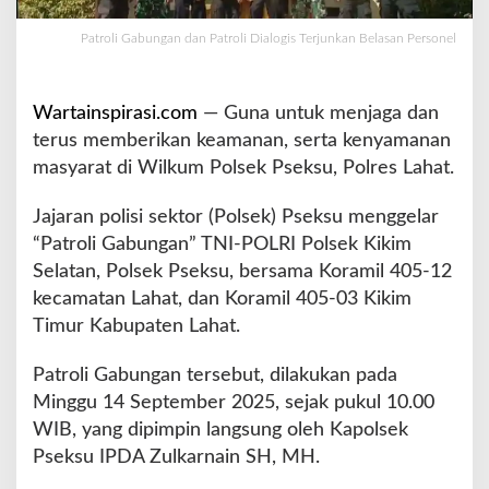
P
a
Patroli Gabungan dan Patroli Dialogis Terjunkan Belasan Personel
t
r
o
Wartainspirasi.com
— Guna untuk menjaga dan
l
terus memberikan keamanan, serta kenyamanan
i
masyarat di Wilkum Polsek Pseksu, Polres Lahat.
D
i
a
Jajaran polisi sektor (Polsek) Pseksu menggelar
l
“Patroli Gabungan” TNI-POLRI Polsek Kikim
o
Selatan, Polsek Pseksu, bersama Koramil 405-12
g
kecamatan Lahat, dan Koramil 405-03 Kikim
i
s
Timur Kabupaten Lahat.
T
e
Patroli Gabungan tersebut, dilakukan pada
r
Minggu 14 September 2025, sejak pukul 10.00
j
WIB, yang dipimpin langsung oleh Kapolsek
u
n
Pseksu IPDA Zulkarnain SH, MH.
k