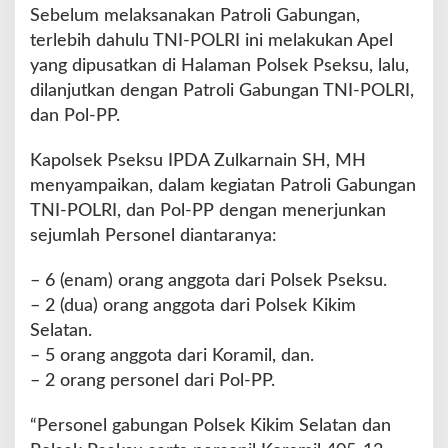
a
Sebelum melaksanakan Patroli Gabungan,
n
terlebih dahulu TNI-POLRI ini melakukan Apel
B
yang dipusatkan di Halaman Polsek Pseksu, lalu,
e
l
dilanjutkan dengan Patroli Gabungan TNI-POLRI,
a
dan Pol-PP.
s
a
Kapolsek Pseksu IPDA Zulkarnain SH, MH
n
menyampaikan, dalam kegiatan Patroli Gabungan
P
e
TNI-POLRI, dan Pol-PP dengan menerjunkan
r
sejumlah Personel diantaranya:
s
o
– 6 (enam) orang anggota dari Polsek Pseksu.
n
– 2 (dua) orang anggota dari Polsek Kikim
i
l
Selatan.
– 5 orang anggota dari Koramil, dan.
– 2 orang personel dari Pol-PP.
“Personel gabungan Polsek Kikim Selatan dan