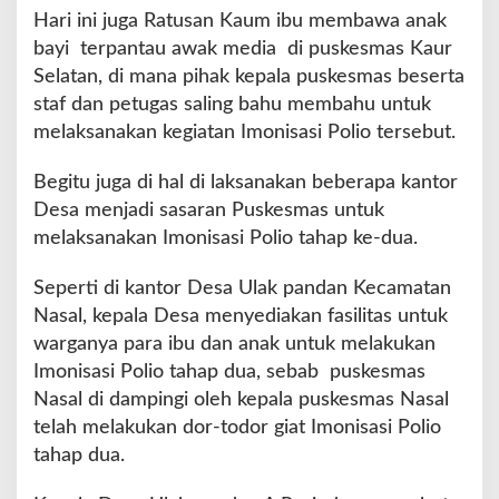
e
Hari ini juga Ratusan Kaum ibu membawa anak
d
bayi terpantau awak media di puskesmas Kaur
u
a
Selatan, di mana pihak kepala puskesmas beserta
d
staf dan petugas saling bahu membahu untuk
i
melaksanakan kegiatan Imonisasi Polio tersebut.
S
e
Begitu juga di hal di laksanakan beberapa kantor
l
e
Desa menjadi sasaran Puskesmas untuk
n
melaksanakan Imonisasi Polio tahap ke-dua.
g
g
Seperti di kantor Desa Ulak pandan Kecamatan
a
Nasal, kepala Desa menyediakan fasilitas untuk
r
a
warganya para ibu dan anak untuk melakukan
k
Imonisasi Polio tahap dua, sebab puskesmas
a
Nasal di dampingi oleh kepala puskesmas Nasal
n
telah melakukan dor-todor giat Imonisasi Polio
S
e
tahap dua.
r
e