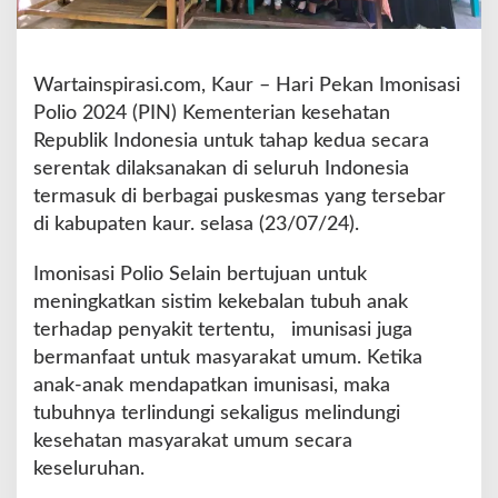
o
2
0
2
Wartainspirasi.com, Kaur – Hari Pekan Imonisasi
4
Polio 2024 (PIN) Kementerian kesehatan
K
Republik Indonesia untuk tahap kedua secara
e
serentak dilaksanakan di seluruh Indonesia
m
e
termasuk di berbagai puskesmas yang tersebar
n
di kabupaten kaur. selasa (23/07/24).
k
e
Imonisasi Polio Selain bertujuan untuk
s
meningkatkan sistim kekebalan tubuh anak
-
R
terhadap penyakit tertentu, imunisasi juga
I
bermanfaat untuk masyarakat umum. Ketika
T
anak-anak mendapatkan imunisasi, maka
a
tubuhnya terlindungi sekaligus melindungi
h
a
kesehatan masyarakat umum secara
p
keseluruhan.
K