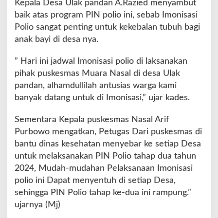
Kepala Desa Ulak pandan A.Razied menyambut
n
baik atas program PIN polio ini, sebab Imonisasi
t
Polio sangat penting untuk kekebalan tubuh bagi
a
k
anak bayi di desa nya.
s
e
” Hari ini jadwal Imonisasi polio di laksanakan
I
pihak puskesmas Muara Nasal di desa Ulak
n
pandan, alhamdullilah antusias warga kami
d
o
banyak datang untuk di Imonisasi,” ujar kades.
n
e
Sementara Kepala puskesmas Nasal Arif
s
Purbowo mengatkan, Petugas Dari puskesmas di
i
bantu dinas kesehatan menyebar ke setiap Desa
a
untuk melaksanakan PIN Polio tahap dua tahun
2024, Mudah-mudahan Pelaksanaan Imonisasi
polio ini Dapat menyentuh di setiap Desa,
sehingga PIN Polio tahap ke-dua ini rampung.”
ujarnya (Mj)