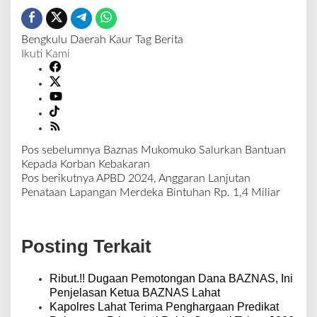
Bengkulu
Daerah
Kaur
Tag Berita
Ikuti Kami
Pos sebelumnya
Baznas Mukomuko Salurkan Bantuan
N
Kepada Korban Kebakaran
a
Pos berikutnya
APBD 2024, Anggaran Lanjutan
v
Penataan Lapangan Merdeka Bintuhan Rp. 1,4 Miliar
i
g
a
Posting Terkait
s
i
p
Ribut.!! Dugaan Pemotongan Dana BAZNAS, Ini
o
Penjelasan Ketua BAZNAS Lahat
s
Kapolres Lahat Terima Penghargaan Predikat