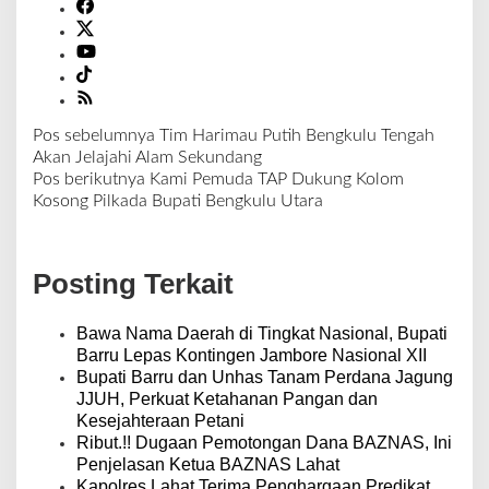
Pos sebelumnya
Tim Harimau Putih Bengkulu Tengah
N
Akan Jelajahi Alam Sekundang
a
Pos berikutnya
Kami Pemuda TAP Dukung Kolom
v
Kosong Pilkada Bupati Bengkulu Utara
i
g
a
Posting Terkait
s
i
p
Bawa Nama Daerah di Tingkat Nasional, Bupati
o
Barru Lepas Kontingen Jambore Nasional XII
s
Bupati Barru dan Unhas Tanam Perdana Jagung
JJUH, Perkuat Ketahanan Pangan dan
Kesejahteraan Petani
Ribut.!! Dugaan Pemotongan Dana BAZNAS, Ini
Penjelasan Ketua BAZNAS Lahat
Kapolres Lahat Terima Penghargaan Predikat