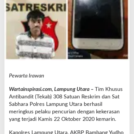
a
n
P
o
l
r
e
s
L
a
m
p
Pewarta Irawan
u
n
g
Wartainspirasi.com, Lampung Utara –
Tim Khusus
U
Antibandit (Tekab) 308 Satuan Reskrim dan Sat
t
Sabhara Polres Lampung Utara berhasil
a
meringkus pelaku pencurian dengan kekerasan
r
a
yang terjadi Kamis 22 Oktober 2020 kemarin.
Kapolres Lampung Utara, AKBP Bambang Yudho