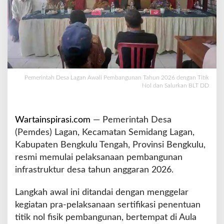
n
A
w
a
l
i
P
e
Pemerintah Desa Lagan Awali Pembangunan Tahun 2026 dengan Titik
Nol dan Salurkan BLT DD
m
b
a
n
Wartainspirasi.com
— Pemerintah Desa
g
(Pemdes) Lagan, Kecamatan Semidang Lagan,
u
Kabupaten Bengkulu Tengah, Provinsi Bengkulu,
n
resmi memulai pelaksanaan pembangunan
a
n
infrastruktur desa tahun anggaran 2026.
T
a
Langkah awal ini ditandai dengan menggelar
h
kegiatan pra-pelaksanaan sertifikasi penentuan
u
titik nol fisik pembangunan, bertempat di Aula
n