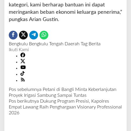
kategori, kami berharap bantuan ini dapat
meringankan beban ekonomi keluarga penerima,”
pungkas Arian Gustin.
Bengkulu
Bengkulu Tengah
Daerah
Tag Berita
Ikuti Kami
Pos sebelumnya
Petani di Bangli Minta Keberlanjutan
N
Proyek Irigasi Sambung Sampai Tuntas
a
Pos berikutnya
Dukung Program Presisi, Kapolres
v
Empat Lawang Raih Penghargaan Visionary Professional
i
2026
g
a
s