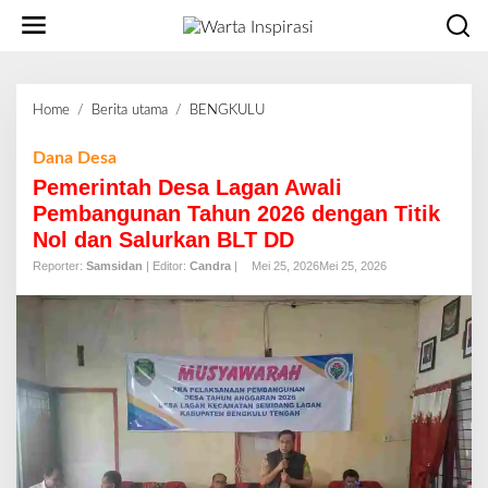
L
e
w
a
t
Home
/
Berita utama
/
BENGKULU
P
i
e
k
m
Dana Desa
e
e
Pemerintah Desa Lagan Awali
k
r
o
Pembangunan Tahun 2026 dengan Titik
i
n
Nol dan Salurkan BLT DD
n
t
t
Reporter:
Samsidan
| Editor:
Candra
|
Mei 25, 2026
Mei 25, 2026
e
a
n
h
D
e
s
a
L
a
g
a