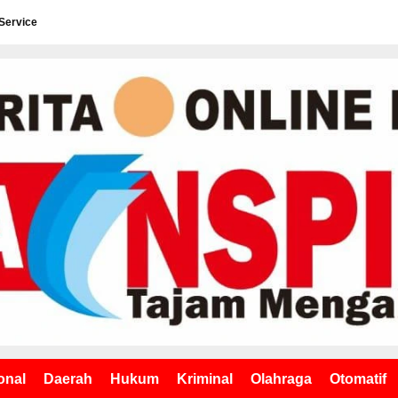
Service
onal
Daerah
Hukum
Kriminal
Olahraga
Otomatif