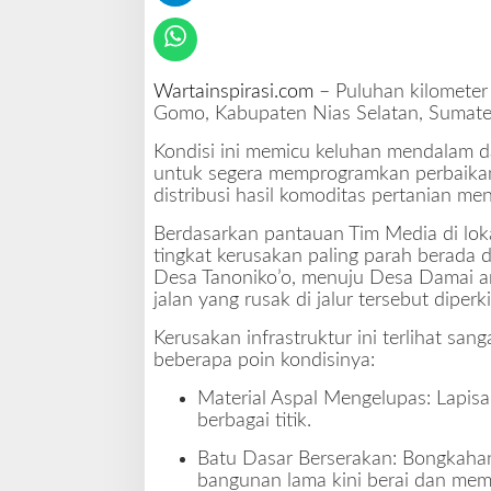
u
s
a
k
Wartainspirasi.com
– Puluhan kilometer
d
Gomo, Kabupaten Nias Selatan, Sumate
i
P
Kondisi ini memicu keluhan mendalam 
e
untuk segera memprogramkan perbaikan
d
distribusi hasil komoditas pertanian men
a
Berdasarkan pantauan Tim Media di loka
l
tingkat kerusakan paling parah berada
a
Desa Tanoniko’o, menuju Desa Damai 
m
jalan yang rusak di jalur tersebut diperk
a
n
Kerusakan infrastruktur ini terlihat san
N
beberapa poin kondisinya:
i
a
Material Aspal Mengelupas: Lapisan
s
berbagai titik.
S
e
Batu Dasar Berserakan: Bongkahan
l
bangunan lama kini berai dan mem