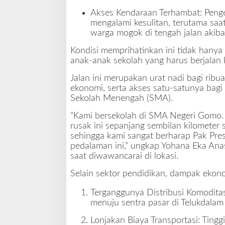
a
Akses Kendaraan Terhambat: Peng
t
mengalami kesulitan, terutama saat
a
warga mogok di tengah jalan akibat
n
Kondisi memprihatinkan ini tidak hanya
anak-anak sekolah yang harus berjalan 
Jalan ini merupakan urat nadi bagi ribu
ekonomi, serta akses satu-satunya bagi 
Sekolah Menengah (SMA).
“Kami bersekolah di SMA Negeri Gomo. U
rusak ini sepanjang sembilan kilometer 
sehingga kami sangat berharap Pak Pre
pedalaman ini,” ungkap Yohana Eka Ana
saat diwawancarai di lokasi.
Selain sektor pendidikan, dampak ekono
Terganggunya Distribusi Komoditas
menuju sentra pasar di Telukdalam
Lonjakan Biaya Transportasi: Ting