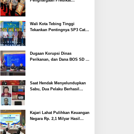
Penghargaan Predikat
Pelayanan Prima dari Polda
Sumsel Tahun 2026
Wali Kota Tebing Tinggi
Tekankan Pentingnya SP3 Catin
Cegah Stunting
Dugaan Korupsi Dinas
Perikanan, dan Dana BOS SD –
SMP Tahun 2025 – 2026 Terus
Dipertajam Kajari Lahat
Saat Hendak Menyelundupkan
Sabu, Dua Pelaku Berhasil
Ditangkap
Kajari Lahat Pulihkan Keuangan
Negara Rp. 2,1 Milyar Hasil
Temuan BPK RI