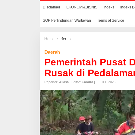
Disclaimer
EKONOMI&BISNIS
Indeks
Indeks B
SOP Perlindungan Wartawan
Terms of Service
Home
/
Berita
P
e
m
Daerah
e
Pemerintah Pusat 
r
i
Rusak di Pedalaman
n
t
Reporter:
Aliasa
| Editor:
Candra
|
Juli 1, 2026
a
h
P
u
s
a
t
D