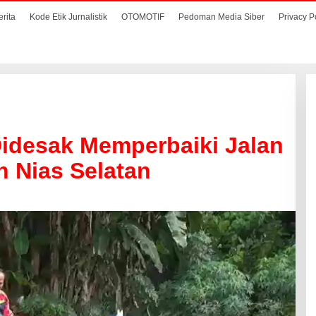
erita
Kode Etik Jurnalistik
OTOMOTIF
Pedoman Media Siber
Privacy P
Didesak Memperbaiki Jalan
 Nias Selatan