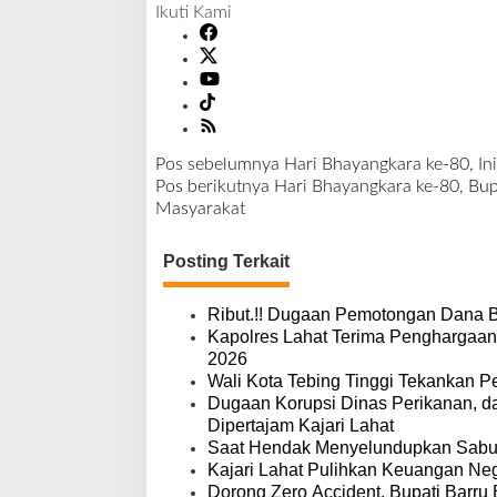
Ikuti Kami
Pos sebelumnya
Hari Bhayangkara ke-80, In
N
Pos berikutnya
Hari Bhayangkara ke-80, Bup
a
Masyarakat
v
i
Posting Terkait
g
a
s
Ribut.!! Dugaan Pemotongan Dana 
i
Kapolres Lahat Terima Penghargaan
p
2026
o
Wali Kota Tebing Tinggi Tekankan P
s
Dugaan Korupsi Dinas Perikanan, 
Dipertajam Kajari Lahat
Saat Hendak Menyelundupkan Sabu,
Kajari Lahat Pulihkan Keuangan Neg
Dorong Zero Accident, Bupati Barru 