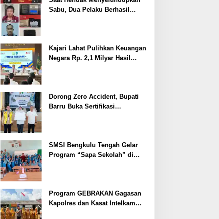
Sabu, Dua Pelaku Berhasil
Ditangkap
Kajari Lahat Pulihkan Keuangan
Negara Rp. 2,1 Milyar Hasil
Temuan BPK RI
Dorong Zero Accident, Bupati
Barru Buka Sertifikasi
Supervisor K3 Konstruksi
SMSI Bengkulu Tengah Gelar
Program “Sapa Sekolah” di
SMAN 1 Bengkulu Tengah
Program GEBRAKAN Gagasan
Kapolres dan Kasat Intelkam
Polres Lahat Menyasar ke Siswa