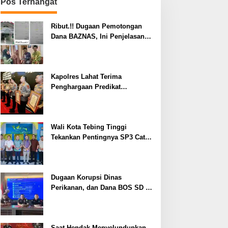
Pos Terhangat
Ribut.!! Dugaan Pemotongan
Dana BAZNAS, Ini Penjelasan
Ketua BAZNAS Lahat
Kapolres Lahat Terima
Penghargaan Predikat
Pelayanan Prima dari Polda
Sumsel Tahun 2026
Wali Kota Tebing Tinggi
Tekankan Pentingnya SP3 Catin
Cegah Stunting
Dugaan Korupsi Dinas
Perikanan, dan Dana BOS SD –
SMP Tahun 2025 – 2026 Terus
Dipertajam Kajari Lahat
Saat Hendak Menyelundupkan