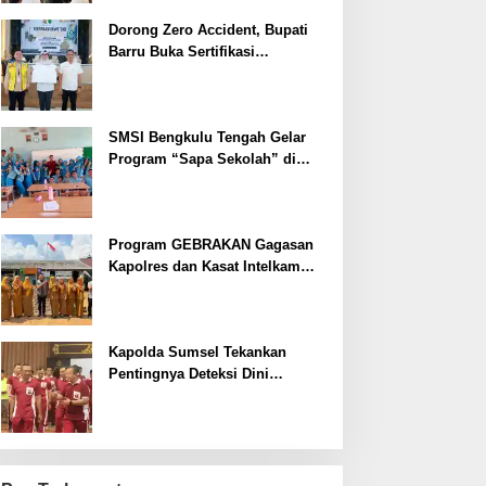
Dorong Zero Accident, Bupati
Barru Buka Sertifikasi
Supervisor K3 Konstruksi
SMSI Bengkulu Tengah Gelar
Program “Sapa Sekolah” di
SMAN 1 Bengkulu Tengah
Program GEBRAKAN Gagasan
Kapolres dan Kasat Intelkam
Polres Lahat Menyasar ke Siswa
SDN dan SMPN di Jarai
Kapolda Sumsel Tekankan
Pentingnya Deteksi Dini
Kesehatan untuk Optimalisasi
Pelayanan Kepolisian