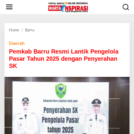
L
e
w
a
t
Home
/
Barru
P
i
e
k
m
Daerah
e
k
Pemkab Barru Resmi Lantik Pengelola
k
a
o
Pasar Tahun 2025 dengan Penyerahan
b
n
SK
B
t
a
e
r
n
r
u
R
e
s
m
i
L
a