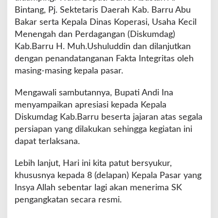
n
Bintang, Pj. Sektetaris Daerah Kab. Barru Abu
2
Bakar serta Kepala Dinas Koperasi, Usaha Kecil
0
2
Menengah dan Perdagangan (Diskumdag)
5
Kab.Barru H. Muh.Ushuluddin dan dilanjutkan
d
dengan penandatanganan Fakta Integritas oleh
e
masing-masing kepala pasar.
n
g
a
Mengawali sambutannya, Bupati Andi Ina
n
menyampaikan apresiasi kepada Kepala
P
Diskumdag Kab.Barru beserta jajaran atas segala
e
persiapan yang dilakukan sehingga kegiatan ini
n
y
dapat terlaksana.
e
r
Lebih lanjut, Hari ini kita patut bersyukur,
a
khususnya kepada 8 (delapan) Kepala Pasar yang
h
Insya Allah sebentar lagi akan menerima SK
a
n
pengangkatan secara resmi.
S
K