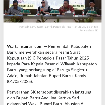
n
t
i
k
P
e
Pemkab Barru Resmi Lantik Pengelola Pasar Tahun 2025 dengan
Penyerahan SK
n
g
e
l
Wartainspirasi.com
— Pemerintah Kabupaten
o
Barru menyerahkan secara resmi Surat
l
Keputusan (SK) Pengelola Pasar Tahun 2025
a
kepada Para Kepala Pasar di Wilayah Kabupaten
P
a
Barru yang berlangsung di Baruga Singkeru
s
Ada’e, Rumah Jabatan Bupati Barru, Kamis
a
(01/05/2025).
r
T
Penyerahan SK tersebut diserahkan langsung
a
h
oleh Bupati Barru Andi Ina Kartika Sari
u
didampingi Wakil Bupati Barru Abustan A.