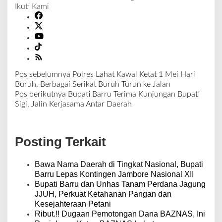
Ikuti Kami
Pos sebelumnya
Polres Lahat Kawal Ketat 1 Mei Hari
N
Buruh, Berbagai Serikat Buruh Turun ke Jalan
a
Pos berikutnya
Bupati Barru Terima Kunjungan Bupati
v
Sigi, Jalin Kerjasama Antar Daerah
i
g
a
Posting Terkait
s
i
p
Bawa Nama Daerah di Tingkat Nasional, Bupati
o
Barru Lepas Kontingen Jambore Nasional XII
s
Bupati Barru dan Unhas Tanam Perdana Jagung
JJUH, Perkuat Ketahanan Pangan dan
Kesejahteraan Petani
Ribut.!! Dugaan Pemotongan Dana BAZNAS, Ini