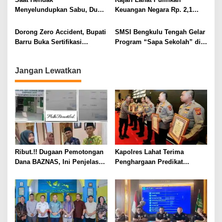
Menyelundupkan Sabu, Dua
Keuangan Negara Rp. 2,1
Pelaku Berhasil Ditangkap
Milyar Hasil Temuan BPK RI
Dorong Zero Accident, Bupati
SMSI Bengkulu Tengah Gelar
Barru Buka Sertifikasi
Program “Sapa Sekolah” di
Supervisor K3 Konstruksi
SMAN 1 Bengkulu Tengah
Jangan Lewatkan
Ribut.!! Dugaan Pemotongan
Kapolres Lahat Terima
Dana BAZNAS, Ini Penjelasan
Penghargaan Predikat
Ketua BAZNAS Lahat
Pelayanan Prima dari Polda
Sumsel Tahun 2026