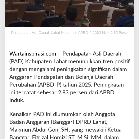
a
h
L
a
h
Pendapatan Asli Daerah Lahat Melonjak, APBD-P 2025 Naik 2,83 Persen
a
t
M
Wartainspirasi.com
– Pendapatan Asli Daerah
e
l
(PAD) Kabupaten Lahat menunjukkan tren positif
o
dengan mengalami peningkatan signifikan dalam
n
Anggaran Pendapatan dan Belanja Daerah
j
Perubahan (APBD-P) tahun 2025. Peningkatan
a
k
ini tercatat sebesar 2,83 persen dari APBD
,
Induk.
A
P
Kenaikan PAD ini diumumkan oleh Anggota
B
Badan Anggaran (Banggar) DPRD Lahat,
D
-
Makmun Abdul Goni SH, yang mewakili Ketua
P
Banggar, Fitrizal Homizi ST, M,Si, MM, dalam