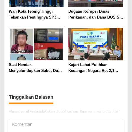
Wali Kota Tebing Tinggi
Dugaan Korupsi Dinas
Tekankan Pentingnya SP3
Perikanan, dan Dana BOS SD
Catin Cegah Stunting
– SMP Tahun 2025 – 2026
Terus Dipertajam Kajari Lahat
Saat Hendak
Kajari Lahat Pulihkan
Menyelundupkan Sabu, Dua
Keuangan Negara Rp. 2,1
Pelaku Berhasil Ditangkap
Milyar Hasil Temuan BPK RI
Tinggalkan Balasan
Alamat email Anda tidak akan dipublikasikan.
Ruas yang wajib ditandai
*