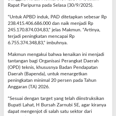
2
Rapat Paripurna pada Selasa (30/9/2025).
0
2
“Untuk APBD induk, PAD ditetapkan sebesar Rp
5
N
238.415.406.686.000 dan naik menjadi Rp
a
245.170.874.034,83,” jelas Makmun. “Artinya,
i
terjadi peningkatan mencapai Rp
k
6.755.374.348,83,” imbuhnya.
2
,
8
Makmun mengakui bahwa kenaikan ini menjadi
3
tantangan bagi Organisasi Perangkat Daerah
P
(OPD) teknis, khususnya Badan Pendapatan
e
Daerah (Bapenda), untuk menargetkan
r
s
peningkatan minimal 20 persen pada Tahun
e
Anggaran (TA) 2026.
n
“Sesuai dengan target yang telah diinstruksikan
Bupati Lahat, H Bursah Zarnubi SE, agar kiranya
dapat mengenjot di salah satu sektor dari