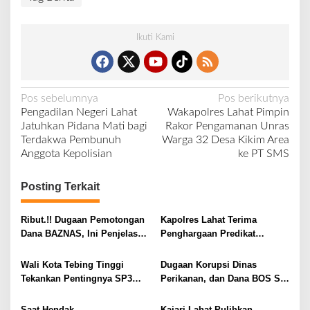
Ikuti Kami
N
Pos sebelumnya
Pos berikutnya
Pengadilan Negeri Lahat
Wakapolres Lahat Pimpin
a
Jatuhkan Pidana Mati bagi
Rakor Pengamanan Unras
v
Terdakwa Pembunuh
Warga 32 Desa Kikim Area
Anggota Kepolisian
ke PT SMS
i
g
Posting Terkait
a
s
Ribut.!! Dugaan Pemotongan
Kapolres Lahat Terima
i
Dana BAZNAS, Ini Penjelasan
Penghargaan Predikat
Ketua BAZNAS Lahat
Pelayanan Prima dari Polda
p
Sumsel Tahun 2026
Wali Kota Tebing Tinggi
Dugaan Korupsi Dinas
o
Tekankan Pentingnya SP3
Perikanan, dan Dana BOS SD
s
Catin Cegah Stunting
– SMP Tahun 2025 – 2026
Terus Dipertajam Kajari Lahat
Saat Hendak
Kajari Lahat Pulihkan