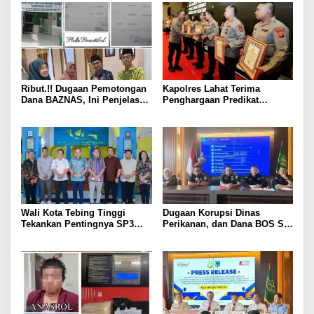
Ribut.!! Dugaan Pemotongan
Kapolres Lahat Terima
Dana BAZNAS, Ini Penjelasan
Penghargaan Predikat
Ketua BAZNAS Lahat
Pelayanan Prima dari Polda
Sumsel Tahun 2026
Wali Kota Tebing Tinggi
Dugaan Korupsi Dinas
Tekankan Pentingnya SP3
Perikanan, dan Dana BOS SD
Catin Cegah Stunting
– SMP Tahun 2025 – 2026
Terus Dipertajam Kajari Lahat