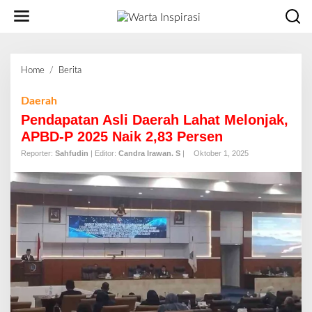
L
e
w
a
t
Home
/
Berita
P
i
e
k
n
Daerah
e
d
Pendapatan Asli Daerah Lahat Melonjak,
k
a
o
APBD-P 2025 Naik 2,83 Persen
p
n
Reporter:
Sahfudin
| Editor:
Candra Irawan. S
|
Oktober 1, 2025
a
t
t
e
a
n
n
A
s
l
i
D
a
e
r