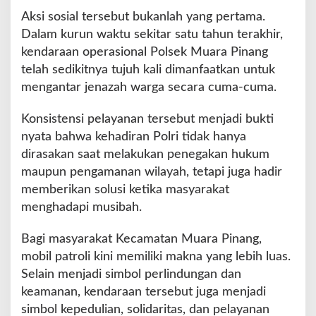
r
Aksi sosial tersebut bukanlah yang pertama.
a
Dalam kurun waktu sekitar satu tahun terakhir,
a
kendaraan operasional Polsek Muara Pinang
n
telah sedikitnya tujuh kali dimanfaatkan untuk
K
e
mengantar jenazah warga secara cuma-cuma.
m
a
Konsistensi pelayanan tersebut menjadi bukti
n
nyata bahwa kehadiran Polri tidak hanya
u
dirasakan saat melakukan penegakan hukum
s
i
maupun pengamanan wilayah, tetapi juga hadir
a
memberikan solusi ketika masyarakat
a
menghadapi musibah.
n
Bagi masyarakat Kecamatan Muara Pinang,
mobil patroli kini memiliki makna yang lebih luas.
Selain menjadi simbol perlindungan dan
keamanan, kendaraan tersebut juga menjadi
simbol kepedulian, solidaritas, dan pelayanan