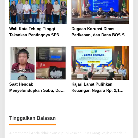
Wali Kota Tebing Tinggi
Dugaan Korupsi Dinas
Tekankan Pentingnya SP3
Perikanan, dan Dana BOS SD
Catin Cegah Stunting
– SMP Tahun 2025 – 2026
Terus Dipertajam Kajari Lahat
Saat Hendak
Kajari Lahat Pulihkan
Menyelundupkan Sabu, Dua
Keuangan Negara Rp. 2,1
Pelaku Berhasil Ditangkap
Milyar Hasil Temuan BPK RI
Tinggalkan Balasan
Alamat email Anda tidak akan dipublikasikan.
Ruas yang wajib ditandai
*