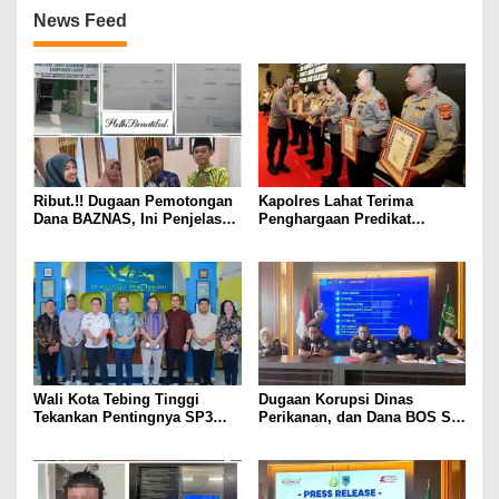
News Feed
Ribut.!! Dugaan Pemotongan
Kapolres Lahat Terima
Dana BAZNAS, Ini Penjelasan
Penghargaan Predikat
Ketua BAZNAS Lahat
Pelayanan Prima dari Polda
Sumsel Tahun 2026
Wali Kota Tebing Tinggi
Dugaan Korupsi Dinas
Tekankan Pentingnya SP3
Perikanan, dan Dana BOS SD
Catin Cegah Stunting
– SMP Tahun 2025 – 2026
Terus Dipertajam Kajari Lahat