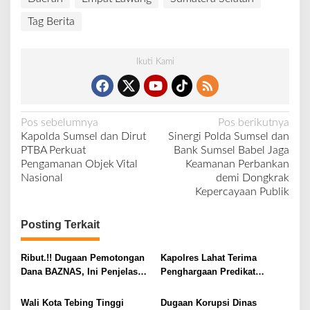
Tag Berita
Ikuti Kami
N
Pos sebelumnya
Pos berikutnya
Kapolda Sumsel dan Dirut
Sinergi Polda Sumsel dan
a
PTBA Perkuat
Bank Sumsel Babel Jaga
v
Pengamanan Objek Vital
Keamanan Perbankan
Nasional
demi Dongkrak
i
Kepercayaan Publik
g
a
Posting Terkait
s
i
Ribut.!! Dugaan Pemotongan
Kapolres Lahat Terima
Dana BAZNAS, Ini Penjelasan
Penghargaan Predikat
p
Ketua BAZNAS Lahat
Pelayanan Prima dari Polda
o
Sumsel Tahun 2026
Wali Kota Tebing Tinggi
Dugaan Korupsi Dinas