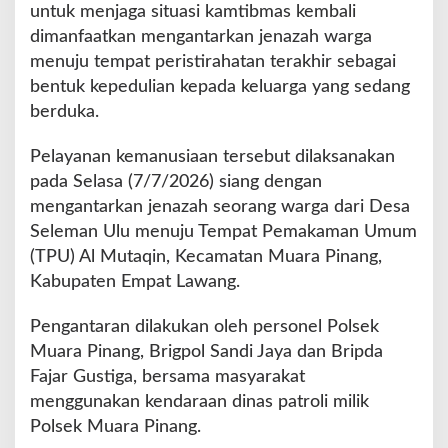
a
untuk menjaga situasi kamtibmas kembali
d
dimanfaatkan mengantarkan jenazah warga
i
menuju tempat peristirahatan terakhir sebagai
k
bentuk kepedulian kepada keluarga yang sedang
a
n
berduka.
R
a
Pelayanan kemanusiaan tersebut dilaksanakan
n
pada Selasa (7/7/2026) siang dengan
d
mengantarkan jenazah seorang warga dari Desa
i
s
Seleman Ulu menuju Tempat Pemakaman Umum
P
(TPU) Al Mutaqin, Kecamatan Muara Pinang,
o
Kabupaten Empat Lawang.
l
i
Pengantaran dilakukan oleh personel Polsek
s
i
Muara Pinang, Brigpol Sandi Jaya dan Bripda
K
Fajar Gustiga, bersama masyarakat
e
menggunakan kendaraan dinas patroli milik
n
Polsek Muara Pinang.
d
a