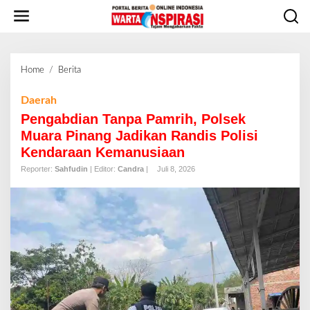
L
e
w
a
t
Home
/
Berita
P
i
e
k
n
Daerah
e
g
Pengabdian Tanpa Pamrih, Polsek
k
a
o
Muara Pinang Jadikan Randis Polisi
b
n
Kendaraan Kemanusiaan
d
t
i
Reporter:
Sahfudin
| Editor:
Candra
|
Juli 8, 2026
e
a
n
n
T
a
n
p
a
P
a
m