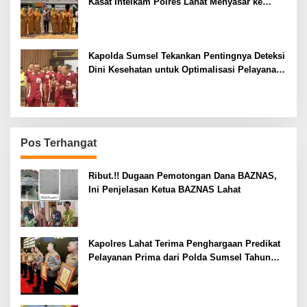
Kasat Intelkam Polres Lahat Menyasar ke
Siswa SDN dan SMPN di Jarai
Kapolda Sumsel Tekankan Pentingnya Deteksi
Dini Kesehatan untuk Optimalisasi Pelayanan
Kepolisian
Pos Terhangat
Ribut.!! Dugaan Pemotongan Dana BAZNAS,
Ini Penjelasan Ketua BAZNAS Lahat
Kapolres Lahat Terima Penghargaan Predikat
Pelayanan Prima dari Polda Sumsel Tahun
2026