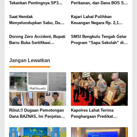
s
Tekankan Pentingnya SP3
Perikanan, dan Dana BOS SD
Catin Cegah Stunting
– SMP Tahun 2025 – 2026
Terus Dipertajam Kajari Lahat
Saat Hendak
Kajari Lahat Pulihkan
Menyelundupkan Sabu, Dua
Keuangan Negara Rp. 2,1
Pelaku Berhasil Ditangkap
Milyar Hasil Temuan BPK RI
Dorong Zero Accident, Bupati
SMSI Bengkulu Tengah Gelar
Barru Buka Sertifikasi
Program “Sapa Sekolah” di
Supervisor K3 Konstruksi
SMAN 1 Bengkulu Tengah
Jangan Lewatkan
Ribut.!! Dugaan Pemotongan
Kapolres Lahat Terima
Dana BAZNAS, Ini Penjelasan
Penghargaan Predikat
Ketua BAZNAS Lahat
Pelayanan Prima dari Polda
Sumsel Tahun 2026