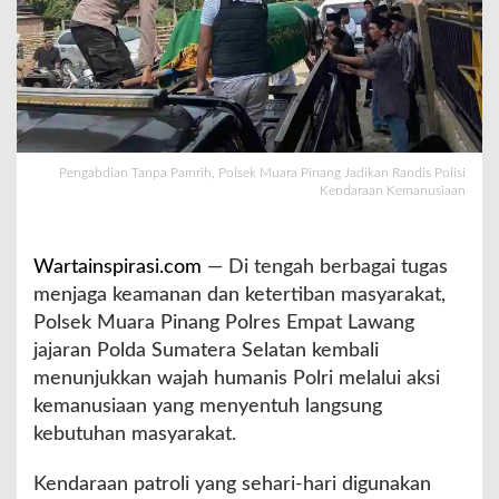
r
i
h
,
P
o
l
s
Pengabdian Tanpa Pamrih, Polsek Muara Pinang Jadikan Randis Polisi
Kendaraan Kemanusiaan
e
k
M
u
Wartainspirasi.com
— Di tengah berbagai tugas
a
menjaga keamanan dan ketertiban masyarakat,
r
Polsek Muara Pinang Polres Empat Lawang
a
jajaran Polda Sumatera Selatan kembali
P
i
menunjukkan wajah humanis Polri melalui aksi
n
kemanusiaan yang menyentuh langsung
a
kebutuhan masyarakat.
n
g
Kendaraan patroli yang sehari-hari digunakan
J