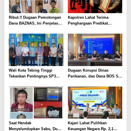
Ribut.!! Dugaan Pemotongan
Kapolres Lahat Terima
Dana BAZNAS, Ini Penjelasan
Penghargaan Predikat
Ketua BAZNAS Lahat
Pelayanan Prima dari Polda
Sumsel Tahun 2026
Wali Kota Tebing Tinggi
Dugaan Korupsi Dinas
Tekankan Pentingnya SP3
Perikanan, dan Dana BOS SD
Catin Cegah Stunting
– SMP Tahun 2025 – 2026
Terus Dipertajam Kajari Lahat
Saat Hendak
Kajari Lahat Pulihkan
Menyelundupkan Sabu, Dua
Keuangan Negara Rp. 2,1