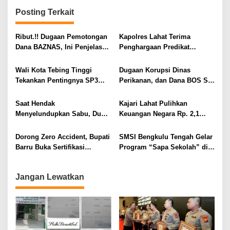
g
Posting Terkait
a
s
Ribut.!! Dugaan Pemotongan
Kapolres Lahat Terima
i
Dana BAZNAS, Ini Penjelasan
Penghargaan Predikat
Ketua BAZNAS Lahat
Pelayanan Prima dari Polda
p
Sumsel Tahun 2026
Wali Kota Tebing Tinggi
Dugaan Korupsi Dinas
o
Tekankan Pentingnya SP3
Perikanan, dan Dana BOS SD
s
Catin Cegah Stunting
– SMP Tahun 2025 – 2026
Terus Dipertajam Kajari Lahat
Saat Hendak
Kajari Lahat Pulihkan
Menyelundupkan Sabu, Dua
Keuangan Negara Rp. 2,1
Pelaku Berhasil Ditangkap
Milyar Hasil Temuan BPK RI
Dorong Zero Accident, Bupati
SMSI Bengkulu Tengah Gelar
Barru Buka Sertifikasi
Program “Sapa Sekolah” di
Supervisor K3 Konstruksi
SMAN 1 Bengkulu Tengah
Jangan Lewatkan