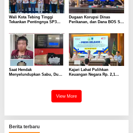
Wali Kota Tebing Tinggi
Dugaan Korupsi Dinas
Tekankan Pentingnya SP3
Perikanan, dan Dana BOS SD
Catin Cegah Stunting
– SMP Tahun 2025 – 2026
Terus Dipertajam Kajari Lahat
Saat Hendak
Kajari Lahat Pulihkan
Menyelundupkan Sabu, Dua
Keuangan Negara Rp. 2,1
Pelaku Berhasil Ditangkap
Milyar Hasil Temuan BPK RI
View More
Berita terbaru