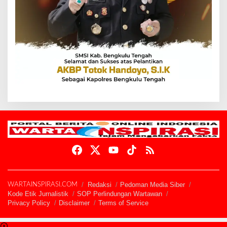
Redaksi
Pedoman Media Siber
WARTAINSPIRASI.COM
Kode Etik Jurnalistik
SOP Perlindungan Wartawan
Privacy Policy
Disclaimer
Terms of Service