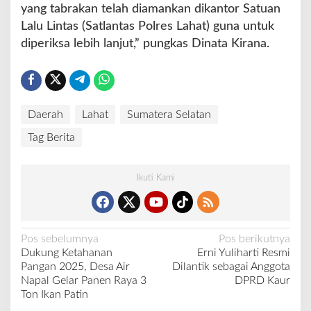
yang tabrakan telah diamankan dikantor Satuan
Lalu Lintas (Satlantas Polres Lahat) guna untuk
diperiksa lebih lanjut,” pungkas Dinata Kirana.
Daerah
Lahat
Sumatera Selatan
Tag Berita
Ikuti Kami
N
Pos sebelumnya
Pos berikutnya
Dukung Ketahanan
Erni Yuliharti Resmi
a
Pangan 2025, Desa Air
Dilantik sebagai Anggota
v
Napal Gelar Panen Raya 3
DPRD Kaur
Ton Ikan Patin
i