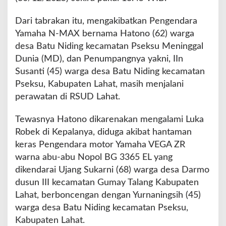
a
M
Dari tabrakan itu, mengakibatkan Pengendara
o
Yamaha N-MAX bernama Hatono (62) warga
t
o
desa Batu Niding kecamatan Pseksu Meninggal
r
Dunia (MD), dan Penumpangnya yakni, IIn
V
Susanti (45) warga desa Batu Niding kecamatan
E
Pseksu, Kabupaten Lahat, masih menjalani
G
A
perawatan di RSUD Lahat.
Z
R
Tewasnya Hatono dikarenakan mengalami Luka
Robek di Kepalanya, diduga akibat hantaman
keras Pengendara motor Yamaha VEGA ZR
warna abu-abu Nopol BG 3365 EL yang
dikendarai Ujang Sukarni (68) warga desa Darmo
dusun III kecamatan Gumay Talang Kabupaten
Lahat, berboncengan dengan Yurnaningsih (45)
warga desa Batu Niding kecamatan Pseksu,
Kabupaten Lahat.