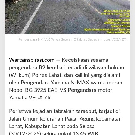
a
s
S
e
t
e
Pengendara N-MAX Tewas Setelah Ditabrak Sepeda Motor VEGA ZR
l
a
h
D
Wartainspirasi.com
— Kecelakaan sesama
i
pengendara R2 kembali terjadi di wilayah hukum
t
(Wilkum) Polres Lahat, dan kali ini yang dialami
a
oleh Pengendara Yamaha N-MAX warna merah
b
r
Nopol BG 3925 EAE, VS Pengendara motor
a
Yamaha VEGA ZR.
k
S
Peristiwa kejadian tabrakan tersebut, terjadi di
e
Jalan Umum kelurahan Pagar Agung kecamatan
p
e
Lahat, Kabupaten Lahat pada Selasa
d
(30/12/2025) sekira pukul 13.45 WIB.