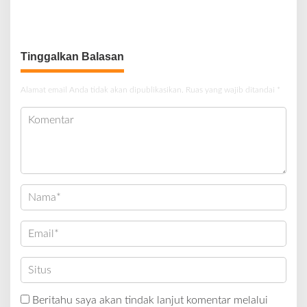
Pelaku Berhasil Ditangkap
Milyar Hasil Temuan BPK RI
Tinggalkan Balasan
Alamat email Anda tidak akan dipublikasikan.
Ruas yang wajib ditandai
*
Beritahu saya akan tindak lanjut komentar melalui