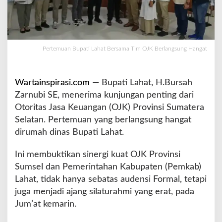
a
t
B
e
r
Pertemuan Bupati Lahat Bersama Tim OJK Berlangsung Hangat
s
a
m
Wartainspirasi.com
— Bupati Lahat, H.Bursah
a
Zarnubi SE, menerima kunjungan penting dari
T
i
Otoritas Jasa Keuangan (OJK) Provinsi Sumatera
m
Selatan. Pertemuan yang berlangsung hangat
O
dirumah dinas Bupati Lahat.
J
K
Ini membuktikan sinergi kuat OJK Provinsi
B
e
Sumsel dan Pemerintahan Kabupaten (Pemkab)
r
Lahat, tidak hanya sebatas audensi Formal, tetapi
l
juga menjadi ajang silaturahmi yang erat, pada
a
Jum’at kemarin.
n
g