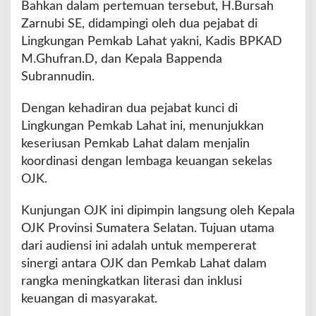
s
Bahkan dalam pertemuan tersebut, H.Bursah
u
Zarnubi SE, didampingi oleh dua pejabat di
n
Lingkungan Pemkab Lahat yakni, Kadis BPKAD
g
M.Ghufran.D, dan Kepala Bappenda
H
a
Subrannudin.
n
g
Dengan kehadiran dua pejabat kunci di
a
Lingkungan Pemkab Lahat ini, menunjukkan
t
keseriusan Pemkab Lahat dalam menjalin
koordinasi dengan lembaga keuangan sekelas
OJK.
​Kunjungan OJK ini dipimpin langsung oleh Kepala
OJK Provinsi Sumatera Selatan. Tujuan utama
dari audiensi ini adalah untuk mempererat
sinergi antara OJK dan Pemkab Lahat dalam
rangka meningkatkan literasi dan inklusi
keuangan di masyarakat.