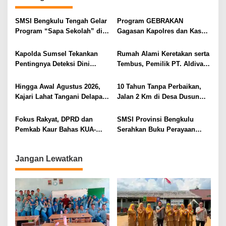
s
i
SMSI Bengkulu Tengah Gelar
Program GEBRAKAN
Program “Sapa Sekolah” di
Gagasan Kapolres dan Kasat
p
SMAN 1 Bengkulu Tengah
Intelkam Polres Lahat
o
Menyasar ke Siswa SDN dan
Kapolda Sumsel Tekankan
Rumah Alami Keretakan serta
SMPN di Jarai
s
Pentingnya Deteksi Dini
Tembus, Pemilik PT. Aldiva
Kesehatan untuk Optimalisasi
Mandiri Perkasa di Polisikan
Pelayanan Kepolisian
Hingga Awal Agustus 2026,
10 Tahun Tanpa Perbaikan,
Kajari Lahat Tangani Delapan
Jalan 2 Km di Desa Dusun
Perkara
Anyar Bengkulu Tengah
Berlumpur dan Berlubang
Fokus Rakyat, DPRD dan
SMSI Provinsi Bengkulu
Pemkab Kaur Bahas KUA-
Serahkan Buku Perayaan
PPAS 2027
Tabot kepada Dirlantas Polda
Bengkulu
Jangan Lewatkan