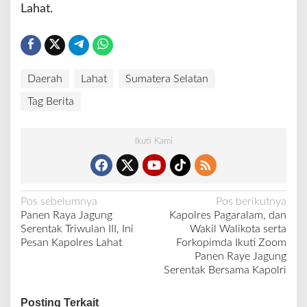
Lahat.
Daerah
Lahat
Sumatera Selatan
Tag Berita
Ikuti Kami
N
Pos sebelumnya
Pos berikutnya
Panen Raya Jagung
Kapolres Pagaralam, dan
a
Serentak Triwulan III, Ini
Wakil Walikota serta
v
Pesan Kapolres Lahat
Forkopimda Ikuti Zoom
Panen Raye Jagung
i
Serentak Bersama Kapolri
g
a
Posting Terkait