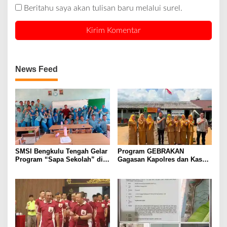
Beritahu saya akan tulisan baru melalui surel.
News Feed
SMSI Bengkulu Tengah Gelar
Program GEBRAKAN
Program “Sapa Sekolah” di
Gagasan Kapolres dan Kasat
SMAN 1 Bengkulu Tengah
Intelkam Polres Lahat
Menyasar ke Siswa SDN dan
SMPN di Jarai