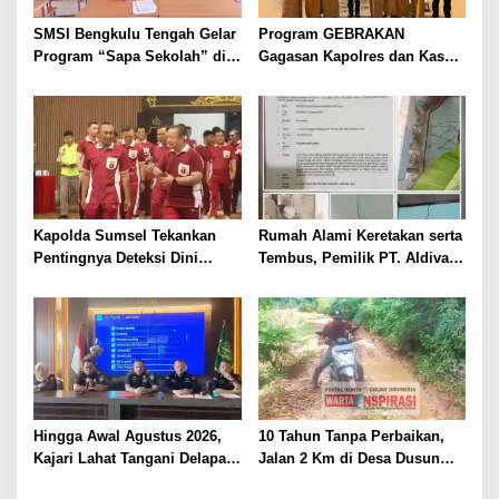
SMSI Bengkulu Tengah Gelar
Program GEBRAKAN
Program “Sapa Sekolah” di
Gagasan Kapolres dan Kasat
SMAN 1 Bengkulu Tengah
Intelkam Polres Lahat
Menyasar ke Siswa SDN dan
SMPN di Jarai
Kapolda Sumsel Tekankan
Rumah Alami Keretakan serta
Pentingnya Deteksi Dini
Tembus, Pemilik PT. Aldiva
Kesehatan untuk Optimalisasi
Mandiri Perkasa di Polisikan
Pelayanan Kepolisian
Hingga Awal Agustus 2026,
10 Tahun Tanpa Perbaikan,
Kajari Lahat Tangani Delapan
Jalan 2 Km di Desa Dusun
Perkara
Anyar Bengkulu Tengah