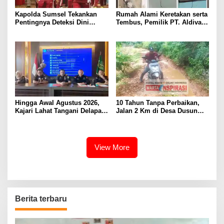
Kapolda Sumsel Tekankan
Rumah Alami Keretakan serta
Pentingnya Deteksi Dini
Tembus, Pemilik PT. Aldiva
Kesehatan untuk Optimalisasi
Mandiri Perkasa di Polisikan
Pelayanan Kepolisian
Hingga Awal Agustus 2026,
10 Tahun Tanpa Perbaikan,
Kajari Lahat Tangani Delapan
Jalan 2 Km di Desa Dusun
Perkara
Anyar Bengkulu Tengah
Berlumpur dan Berlubang
View More
Berita terbaru