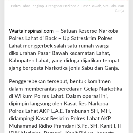
r
Polres Lahat Tangkap 3 Pengedar Narkoba di Pasar Bawah, Sita Sabu dan
B
Ganja
a
w
a
Wartainspirasi.com
— Satuan Reserse Narkoba
h
,
Polres Lahat di Back – Up Satreskrim Polres
S
Lahat menggerbek salah satu rumah warga
i
dikelurahan Pasar Bawah kecamatan Lahat,
t
Kabupaten Lahat, yang diduga dijadikan tempat
a
S
ajang berpesta Narkotika jenis Sabu dan Ganja.
a
b
Penggerebekan tersebut, bentuk komitmen
u
dalam memberantas peredaran Gelap Narkotika
d
di Wilkum Polres Lahat. Dalam operasi ini,
a
n
dipimpin langsung oleh Kasat Res Narkoba
G
Polres Lahat AKP L.A.E. Tambunan SH, MH,
a
didampingi Kasat Reskrim Polres Lahat AKP
n
Muhammad Ridho Pramdani S.Pd, SH, Kanit I, II
j
a