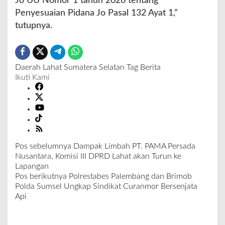
Jo UU Nomor 1 tahun 2026 tentang
Penyesuaian Pidana Jo Pasal 132 Ayat 1,”
tutupnya.
Daerah
Lahat
Sumatera Selatan
Tag Berita
Ikuti Kami
Pos sebelumnya
Dampak Limbah PT. PAMA Persada
N
Nusantara, Komisi III DPRD Lahat akan Turun ke
a
Lapangan
v
Pos berikutnya
Polrestabes Palembang dan Brimob
i
Polda Sumsel Ungkap Sindikat Curanmor Bersenjata
g
Api
a
s