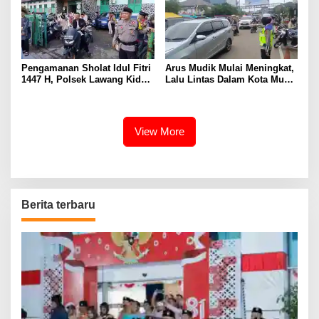
Pengamanan Sholat Idul Fitri
Arus Mudik Mulai Meningkat,
1447 H, Polsek Lawang Kidul
Lalu Lintas Dalam Kota Muara
Pastikan Ibadah Berjalan
Enim Didominasi Kendaraan
Aman dan Khusyuk
Pribadi
View More
Berita terbaru