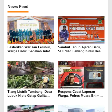
News Feed
Lestarikan Warisan Leluhur,
Sambut Tahun Ajaran Baru,
Warga Hadiri Sedekah Adat
SD PGRI Lawang Kidul Resmi
Desa Darmo Tahun 2026
Buka Pendaftaran Siswa Baru
Tiang Listrik Tumbang, Desa
Respons Cepat Laporan
Lubuk Nipis Gelap Gulita
Warga, Polres Muara Enim
Malam Ini
Gulung Pengedar Sabu di
Pedesaan