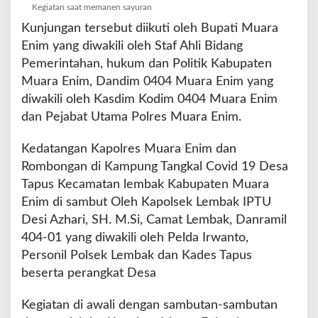
e
Kegiatan saat memanen sayuran
l
Kunjungan tersebut diikuti oleh Bupati Muara
e
Enim yang diwakili oleh Staf Ahli Bidang
d
a
Pemerintahan, hukum dan Politik Kabupaten
n
Muara Enim, Dandim 0404 Muara Enim yang
P
diwakili oleh Kasdim Kodim 0404 Muara Enim
a
dan Pejabat Utama Polres Muara Enim.
n
e
n
Kedatangan Kapolres Muara Enim dan
S
Rombongan di Kampung Tangkal Covid 19 Desa
a
Tapus Kecamatan lembak Kabupaten Muara
y
Enim di sambut Oleh Kapolsek Lembak IPTU
u
r
Desi Azhari, SH. M.Si, Camat Lembak, Danramil
a
404-01 yang diwakili oleh Pelda Irwanto,
n
Personil Polsek Lembak dan Kades Tapus
d
beserta perangkat Desa
i
D
e
Kegiatan di awali dengan sambutan-sambutan
s