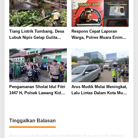
Tiang Listrik Tumbang, Desa
Respons Cepat Laporan
Lubuk Nipis Gelap Gulita
Warga, Polres Muara Enim
Malam Ini
Gulung Pengedar Sabu di
Pedesaan
Pengamanan Sholat Idul Fitri
Arus Mudik Mulai Meningkat,
1447 H, Polsek Lawang Kidul
Lalu Lintas Dalam Kota Muara
Pastikan Ibadah Berjalan
Enim Didominasi Kendaraan
Aman dan Khusyuk
Pribadi
Tinggalkan Balasan
Alamat email Anda tidak akan dipublikasikan.
Ruas yang wajib ditandai
*