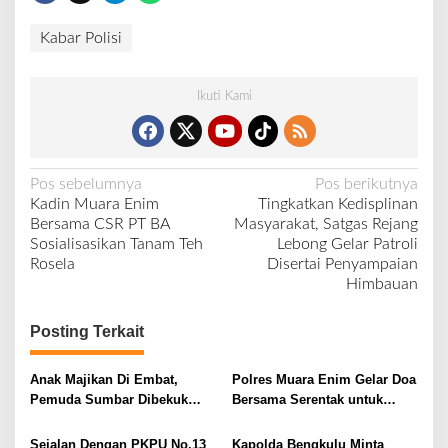
Kabar Polisi
Ikuti Kami
N
Pos sebelumnya
Pos berikutnya
Kadin Muara Enim
Tingkatkan Kedisplinan
a
Bersama CSR PT BA
Masyarakat, Satgas Rejang
v
Sosialisasikan Tanam Teh
Lebong Gelar Patroli
Rosela
Disertai Penyampaian
i
Himbauan
g
a
Posting Terkait
s
i
Anak Majikan Di Embat,
Polres Muara Enim Gelar Doa
Pemuda Sumbar Dibekuk
Bersama Serentak untuk
p
Polisi
Keselamatan Masyarakat
o
Sumsel
Sejalan Dengan PKPU No.13
Kapolda Bengkulu Minta