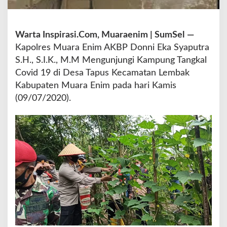
I
,
P
Warta Inspirasi.Com, Muaraenim | SumSel
—
e
Kapolres Muara Enim AKBP Donni Eka Syaputra
m
d
S.H., S.I.K., M.M Mengunjungi Kampung Tangkal
a
Covid 19 di Desa Tapus Kecamatan Lembak
T
Kabupaten Muara Enim pada hari Kamis
e
(09/07/2020).
b
a
r
B
i
b
i
t
I
k
a
n
L