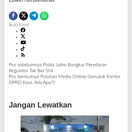
Edwin rio/divhumas
Ikuti Kami
Pos sebelumnya
Polda Jatim Bongkar Peredaran
N
Regulator Tak Ber SNI
a
Pos berikutnya
Puluhan Media Online Geruduk Kantor
v
DPRD Kaur, Ada Apa?!!
i
g
a
Jangan Lewatkan
s
i
p
o
s