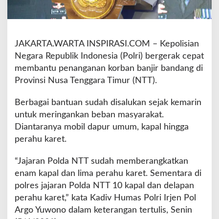
B
a
n
t
JAKARTA.WARTA INSPIRASI.COM – Kepolisian
u
Negara Republik Indonesia (Polri) bergerak cepat
P
e
membantu penanganan korban banjir bandang di
n
Provinsi Nusa Tenggara Timur (NTT).
a
n
Berbagai bantuan sudah disalukan sejak kemarin
g
untuk meringankan beban masyarakat.
a
n
Diantaranya mobil dapur umum, kapal hingga
a
perahu karet.
n
K
“Jajaran Polda NTT sudah memberangkatkan
o
enam kapal dan lima perahu karet. Sementara di
r
b
polres jajaran Polda NTT 10 kapal dan delapan
a
perahu karet,” kata Kadiv Humas Polri Irjen Pol
n
Argo Yuwono dalam keterangan tertulis, Senin
B