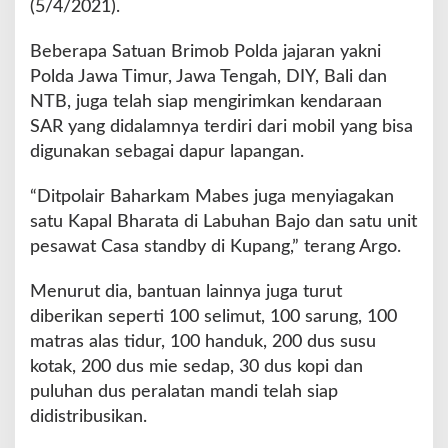
(5/4/2021).
a
n
j
Beberapa Satuan Brimob Polda jajaran yakni
i
Polda Jawa Timur, Jawa Tengah, DIY, Bali dan
r
NTB, juga telah siap mengirimkan kendaraan
B
SAR yang didalamnya terdiri dari mobil yang bisa
a
n
digunakan sebagai dapur lapangan.
d
a
“Ditpolair Baharkam Mabes juga menyiagakan
n
satu Kapal Bharata di Labuhan Bajo dan satu unit
g
pesawat Casa standby di Kupang,” terang Argo.
d
i
N
Menurut dia, bantuan lainnya juga turut
T
diberikan seperti 100 selimut, 100 sarung, 100
T
matras alas tidur, 100 handuk, 200 dus susu
.
kotak, 200 dus mie sedap, 30 dus kopi dan
puluhan dus peralatan mandi telah siap
didistribusikan.