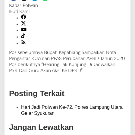
Kabar Polwan
Ikuti Kami
Pos sebelumnya
Bupati Kepahiang Sampaikan Nota
N
Pengantar KUA dan PPAS Perubahan APBD Tahun 2020
a
Pos berikutnya
“Hearing Tak Kunjung Di Jadwalkan,
v
PSR Dan Guru Akan Aksi Ke DPRD”
i
g
a
Posting Terkait
s
i
p
Hari Jadi Polwan Ke-72, Polres Lampung Utara
o
Gelar Syukuran
s
Jangan Lewatkan