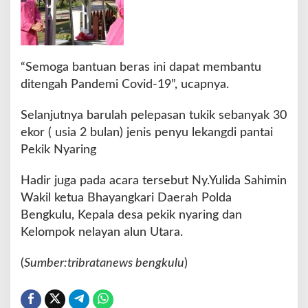
d
i
P
a
“Semoga bantuan beras ini dapat membantu
n
t
ditengah Pandemi Covid-19”, ucapnya.
a
i
Selanjutnya barulah pelepasan tukik sebanyak 30
P
ekor ( usia 2 bulan) jenis penyu lekangdi pantai
e
Pekik Nyaring
k
i
k
Hadir juga pada acara tersebut Ny.Yulida Sahimin
N
Wakil ketua Bhayangkari Daerah Polda
y
Bengkulu, Kepala desa pekik nyaring dan
a
Kelompok nelayan alun Utara.
r
i
n
(
Sumber:tribratanews bengkulu
)
g