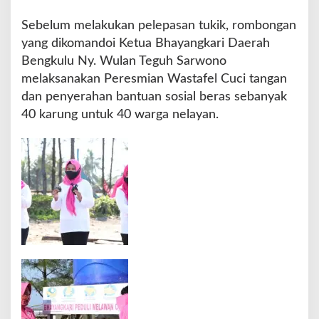
p
a
Sebelum melakukan pelepasan tukik, rombongan
s
yang dikomandoi Ketua Bhayangkari Daerah
T
Bengkulu Ny. Wulan Teguh Sarwono
u
k
melaksanakan Peresmian Wastafel Cuci tangan
i
dan penyerahan bantuan sosial beras sebanyak
k
40 karung untuk 40 warga nelayan.
d
a
n
B
h
a
k
t
i
S
o
s
i
a
l