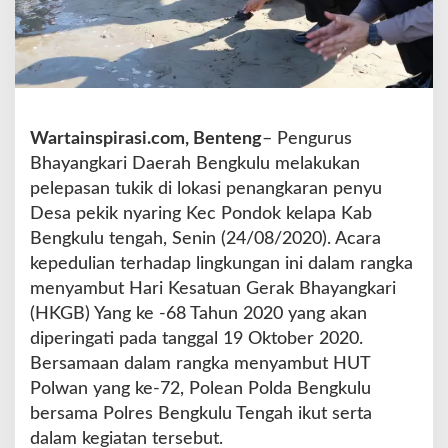
n
g
k
a
r
i
D
Wartainspirasi.com, Benteng
– Pengurus
a
Bhayangkari Daerah Bengkulu melakukan
e
pelepasan tukik di lokasi penangkaran penyu
r
Desa pekik nyaring Kec Pondok kelapa Kab
a
h
Bengkulu tengah, Senin (24/08/2020). Acara
B
kepedulian terhadap lingkungan ini dalam rangka
e
menyambut Hari Kesatuan Gerak Bhayangkari
n
(HKGB) Yang ke -68 Tahun 2020 yang akan
g
k
diperingati pada tanggal 19 Oktober 2020.
u
Bersamaan dalam rangka menyambut HUT
l
Polwan yang ke-72, Polean Polda Bengkulu
u
bersama Polres Bengkulu Tengah ikut serta
L
e
dalam kegiatan tersebut.