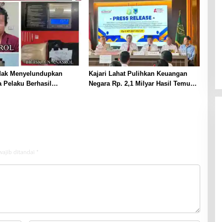
dak Menyelundupkan
Kajari Lahat Pulihkan Keuangan
 Pelaku Berhasil
Negara Rp. 2,1 Milyar Hasil Temuan
p
BPK RI
wajib ditandai
*