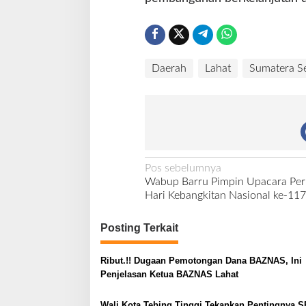
Daerah
Lahat
Sumatera Se
N
Pos sebelumnya
Wabup Barru Pimpin Upacara Per
a
Hari Kebangkitan Nasional ke-117
v
i
Posting Terkait
g
Ribut.!! Dugaan Pemotongan Dana BAZNAS, Ini
a
Penjelasan Ketua BAZNAS Lahat
s
i
Wali Kota Tebing Tinggi Tekankan Pentingnya S