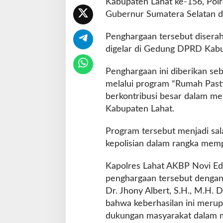
Kabupaten Lahat ke-156, Polr
P
Gubernur Sumatera Selatan d
e
n
Penghargaan tersebut diserah
g
h
digelar di Gedung DPRD Kabup
a
r
Penghargaan ini diberikan seb
g
melalui program “Rumah Pasti”
a
berkontribusi besar dalam m
a
n
Kabupaten Lahat.
d
a
Program tersebut menjadi sala
r
kepolisian dalam rangka memp
i
G
Kapolres Lahat AKBP Novi Edy
u
b
penghargaan tersebut dengan 
e
Dr. Jhony Albert, S.H., M.H
r
bahwa keberhasilan ini merupa
n
dukungan masyarakat dalam 
u