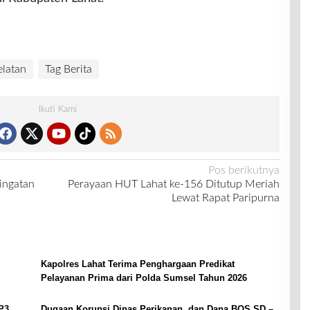
latan
Tag Berita
Ikuti Kami
Pos berikutnya
ingatan
Perayaan HUT Lahat ke-156 Ditutup Meriah
Lewat Rapat Paripurna
Kapolres Lahat Terima Penghargaan Predikat
Pelayanan Prima dari Polda Sumsel Tahun 2026
P3
Dugaan Korupsi Dinas Perikanan, dan Dana BOS SD –