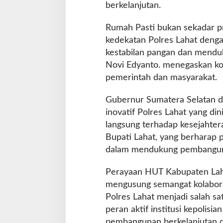
r
berkelanjutan.
d
a
Rumah Pasti bukan sekadar pr
n
kedekatan Polres Lahat deng
B
kestabilan pangan dan mendu
u
p
Novi Edyanto. menegaskan kom
a
pemerintah dan masyarakat.
t
i
Gubernur Sumatera Selatan d
inovatif Polres Lahat yang di
langsung terhadap kesejahter
Bupati Lahat, yang berharap pr
dalam mendukung pembangun
Perayaan HUT Kabupaten Laha
mengusung semangat kolabora
Polres Lahat menjadi salah s
peran aktif institusi kepolisi
pembangunan berkelanjutan d