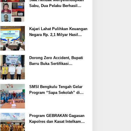
Sabu, Dua Pelaku Berhasil
Ditangkap
Kajari Lahat Pulihkan Keuangan
Negara Rp. 2,1 Milyar Hasil
Temuan BPK RI
Dorong Zero Accident, Bupati
Barru Buka Sertifikasi
Supervisor K3 Konstruksi
SMSI Bengkulu Tengah Gelar
Program “Sapa Sekolah” di
SMAN 1 Bengkulu Tengah
Program GEBRAKAN Gagasan
Kapolres dan Kasat Intelkam
Polres Lahat Menyasar ke Siswa