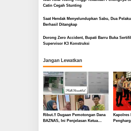
Catin Cegah Stunting
p
o
Saat Hendak Menyelundupkan Sabu, Dua Pelaku
s
Berhasil Ditangkap
Dorong Zero Accident, Bupati Barru Buka Sertifi
Supervisor K3 Konstruksi
Jangan Lewatkan
Ribut.!! Dugaan Pemotongan Dana
Kapolres 
BAZNAS, Ini Penjelasan Ketua
Pengharg
BAZNAS Lahat
Prima da