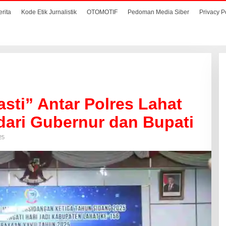
erita
Kode Etik Jurnalistik
OTOMOTIF
Pedoman Media Siber
Privacy P
ti” Antar Polres Lahat
ari Gubernur dan Bupati
25