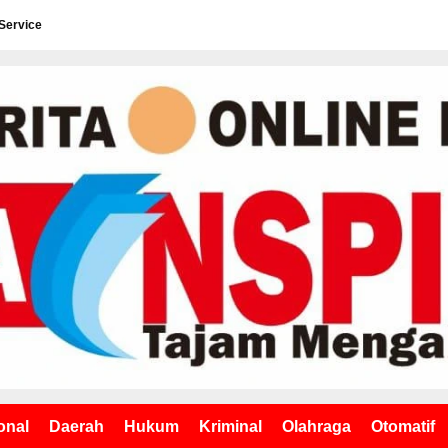
Service
onal
Daerah
Hukum
Kriminal
Olahraga
Otomatif