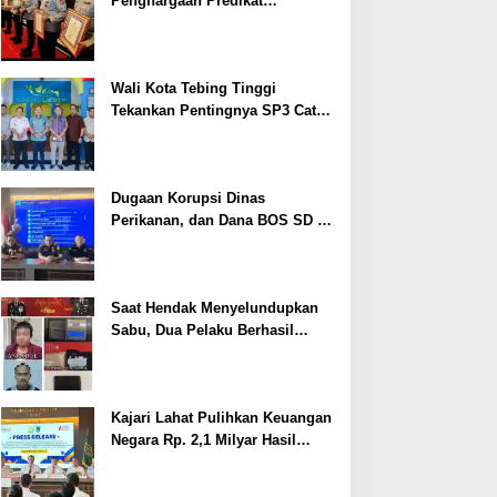
Penghargaan Predikat
Pelayanan Prima dari Polda
Sumsel Tahun 2026
Wali Kota Tebing Tinggi
Tekankan Pentingnya SP3 Catin
Cegah Stunting
Dugaan Korupsi Dinas
Perikanan, dan Dana BOS SD –
SMP Tahun 2025 – 2026 Terus
Dipertajam Kajari Lahat
Saat Hendak Menyelundupkan
Sabu, Dua Pelaku Berhasil
Ditangkap
Kajari Lahat Pulihkan Keuangan
Negara Rp. 2,1 Milyar Hasil
Temuan BPK RI