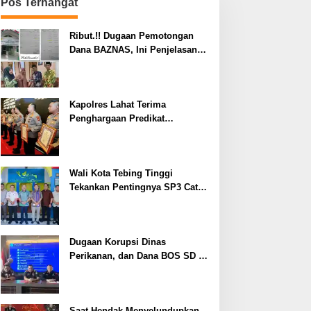
Pos Terhangat
Ribut.!! Dugaan Pemotongan
Dana BAZNAS, Ini Penjelasan
Ketua BAZNAS Lahat
Kapolres Lahat Terima
Penghargaan Predikat
Pelayanan Prima dari Polda
Sumsel Tahun 2026
Wali Kota Tebing Tinggi
Tekankan Pentingnya SP3 Catin
Cegah Stunting
Dugaan Korupsi Dinas
Perikanan, dan Dana BOS SD –
SMP Tahun 2025 – 2026 Terus
Dipertajam Kajari Lahat
Saat Hendak Menyelundupkan