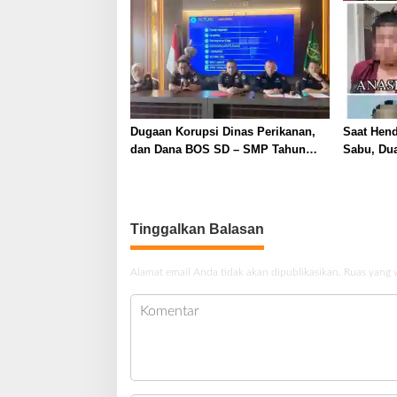
2026
Dugaan Korupsi Dinas Perikanan,
Saat Hen
dan Dana BOS SD – SMP Tahun
Sabu, Dua
2025 – 2026 Terus Dipertajam Kajari
Ditangka
Lahat
Tinggalkan Balasan
Alamat email Anda tidak akan dipublikasikan.
Ruas yang 