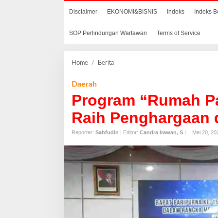
Disclaimer
EKONOMI&BISNIS
Indeks
Indeks B
SOP Perlindungan Wartawan
Terms of Service
Home
/
Berita
P
r
o
Daerah
g
Program “Rumah Pas
r
a
Raih Penghargaan d
m
“
Reporter:
Sahfudin
| Editor:
Candra Irawan, S
|
Mei 20, 20
R
u
m
a
h
P
a
s