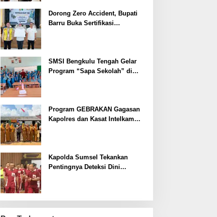
Dorong Zero Accident, Bupati
Barru Buka Sertifikasi
Supervisor K3 Konstruksi
SMSI Bengkulu Tengah Gelar
Program “Sapa Sekolah” di
SMAN 1 Bengkulu Tengah
Program GEBRAKAN Gagasan
Kapolres dan Kasat Intelkam
Polres Lahat Menyasar ke Siswa
SDN dan SMPN di Jarai
Kapolda Sumsel Tekankan
Pentingnya Deteksi Dini
Kesehatan untuk Optimalisasi
Pelayanan Kepolisian